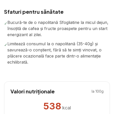
Sfaturi pentru sănătate
Bucură-te de o napolitană Sfogliatine la micul dejun,
✓
însoțită de cafea și fructe proaspete pentru un start
energizant al zilei.
Limitează consumul la o napolitană (35-40g) și
✓
savurează-o conștient, fără să te simți vinovat, o
plăcere ocazională face parte dintr-o alimentație
echilibrată.
Valori nutriționale
la 100g
538
kcal