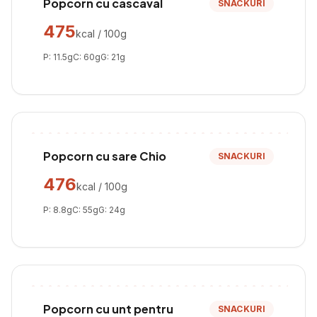
Popcorn cu cascaval
SNACKURI
475
kcal / 100g
P:
11.5
g
C:
60
g
G:
21
g
Popcorn cu sare Chio
SNACKURI
476
kcal / 100g
P:
8.8
g
C:
55
g
G:
24
g
Popcorn cu unt pentru
SNACKURI