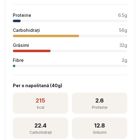
Proteine
6.5
g
Carbohidrați
56
g
Grăsimi
32
g
Fibre
2
g
Per
o napolitană
(
40
g)
215
2.6
kcal
Proteine
22.4
12.8
Carbohidrați
Grăsimi