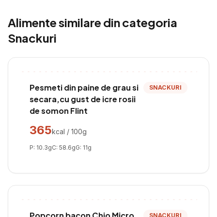
Alimente similare din categoria
Snackuri
Pesmeti din paine de grau si
SNACKURI
secara,cu gust de icre rosii
de somon Flint
365
kcal / 100g
P:
10.3
g
C:
58.6
g
G:
11
g
Popcorn bacon Chio Micro
SNACKURI