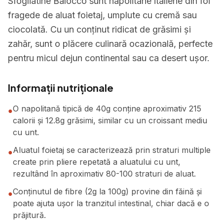
Sfogliatine Balocco sunt napolitane italiene din foi
fragede de aluat foietaj, umplute cu cremă sau
ciocolată. Cu un conținut ridicat de grăsimi și
zahăr, sunt o plăcere culinară ocazională, perfecte
pentru micul dejun continental sau ca desert ușor.
Informații nutriționale
O napolitană tipică de 40g conține aproximativ 215
●
calorii și 12.8g grăsimi, similar cu un croissant mediu
cu unt.
Aluatul foietaj se caracterizează prin straturi multiple
●
create prin pliere repetată a aluatului cu unt,
rezultând în aproximativ 80-100 straturi de aluat.
Conținutul de fibre (2g la 100g) provine din făină și
●
poate ajuta ușor la tranzitul intestinal, chiar dacă e o
prăjitură.