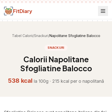
Salt la conținut
FitDiary
Tabel Calorii
/
Snackuri
/
Napolitane Sfogliatine Balocco
SNACKURI
Calorii
Napolitane
Sfogliatine Balocco
538
kcal
la 100g ·
215
kcal per
o napolitană