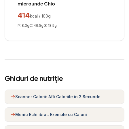
microunde Chio
414
kcal / 100g
P:
8.3
g
C:
49.5
g
G:
18.5
g
Ghiduri de nutriție
Scanner Calorii: Afli Caloriile în 3 Secunde
Meniu Echilibrat: Exemple cu Calorii