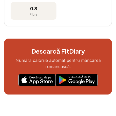
0.8
Fibre
Descarcă FitDiary
Numără caloriile automat pentru mâncarea
românească.