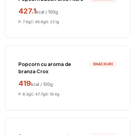
427.1
kcal / 100g
P:
7.9
g
C:
46.9
g
G:
23.1
g
Popcorn cu aroma de
SNACKURI
branza Crox
419
kcal / 100g
P:
8.3
g
C:
47.7
g
G:
19.4
g