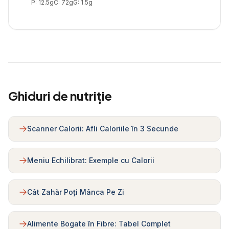
P:
12.5
g
C:
72
g
G:
1.5
g
Ghiduri de nutriție
Scanner Calorii: Afli Caloriile în 3 Secunde
Meniu Echilibrat: Exemple cu Calorii
Cât Zahăr Poți Mânca Pe Zi
Alimente Bogate în Fibre: Tabel Complet