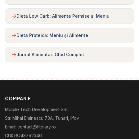
Dieta Low Carb: Alimente Permise și Meniu
Dieta Proteică: Meniu și Alimente
Jurnal Alimentar: Ghid Complet
COMPANIE
Mobile Tech Development SRL
Str. Mihai Eminescu 73A, Tunari, Ilfov
Email: contact@fitdiary.ro
CUI: RO43792346