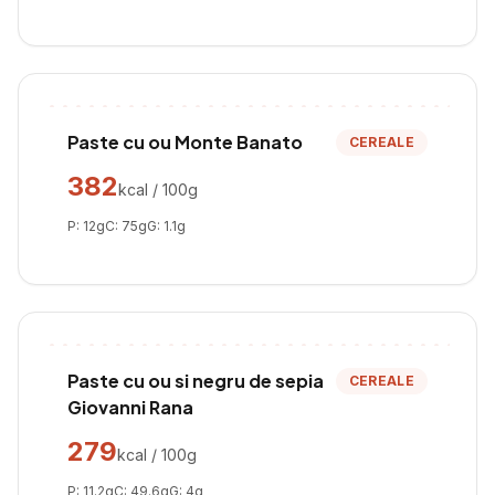
Paste cu ou Monte Banato
CEREALE
382
kcal / 100g
P:
12
g
C:
75
g
G:
1.1
g
Paste cu ou si negru de sepia
CEREALE
Giovanni Rana
279
kcal / 100g
P:
11.2
g
C:
49.6
g
G:
4
g