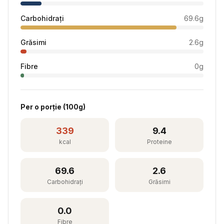
Carbohidrați
69.6
g
Grăsimi
2.6
g
Fibre
0
g
Per
o porție
(
100
g)
339
9.4
kcal
Proteine
69.6
2.6
Carbohidrați
Grăsimi
0.0
Fibre