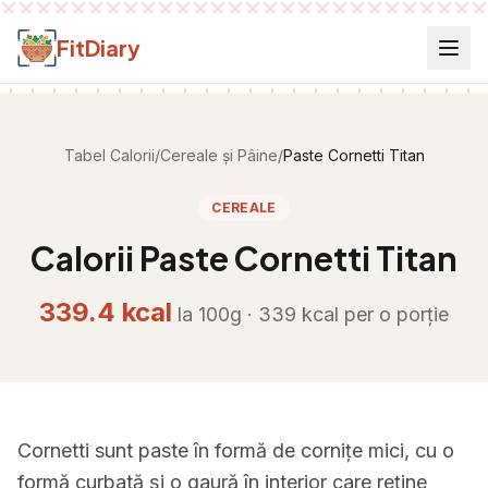
Salt la conținut
FitDiary
Tabel Calorii
/
Cereale și Pâine
/
Paste Cornetti Titan
CEREALE
Calorii
Paste Cornetti Titan
339.4
kcal
la 100g ·
339
kcal per
o porție
Cornetti sunt paste în formă de cornițe mici, cu o
formă curbată și o gaură în interior care reține