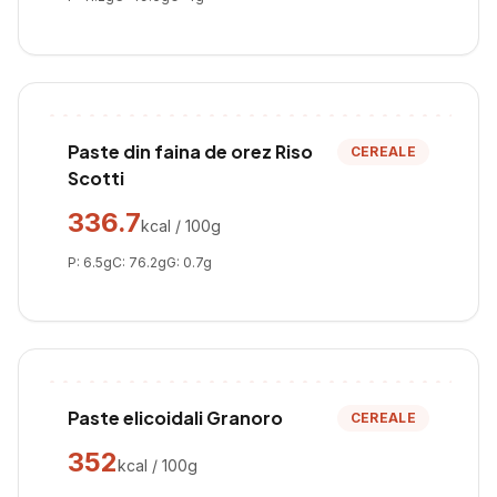
Paste din faina de orez Riso
CEREALE
Scotti
336.7
kcal / 100g
P:
6.5
g
C:
76.2
g
G:
0.7
g
Paste elicoidali Granoro
CEREALE
352
kcal / 100g