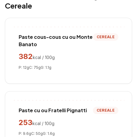
Cereale
Paste cous-cous cu ou Monte
CEREALE
Banato
382
kcal / 100g
P:
12
g
C:
75
g
G:
1.1
g
Paste cu ou Fratelli Pignatti
CEREALE
253
kcal / 100g
P:
9.6
g
C:
50
g
G:
1.6
g