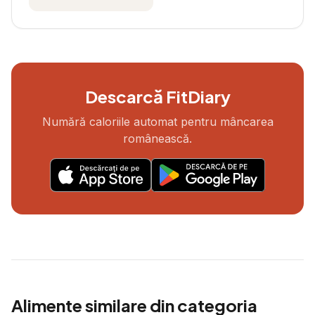
Descarcă FitDiary
Numără caloriile automat pentru mâncarea
românească.
Alimente similare din categoria