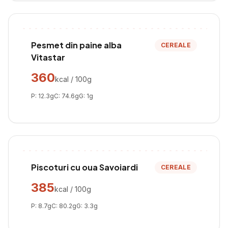
Pesmet din paine alba
CEREALE
Vitastar
360
kcal / 100g
P:
12.3
g
C:
74.6
g
G:
1
g
Piscoturi cu oua Savoiardi
CEREALE
385
kcal / 100g
P:
8.7
g
C:
80.2
g
G:
3.3
g