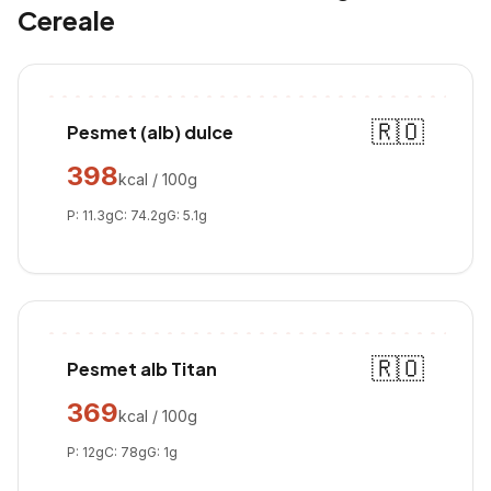
Cereale
🇷🇴
Pesmet (alb) dulce
398
kcal / 100g
P:
11.3
g
C:
74.2
g
G:
5.1
g
🇷🇴
Pesmet alb Titan
369
kcal / 100g
P:
12
g
C:
78
g
G:
1
g