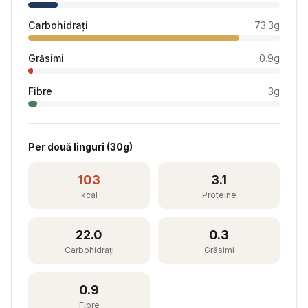
Carbohidrați
73.3
g
Grăsimi
0.9
g
Fibre
3
g
Per
două linguri
(
30
g)
103
3.1
kcal
Proteine
22.0
0.3
Carbohidrați
Grăsimi
0.9
Fibre