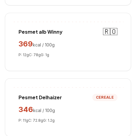
🇷🇴
Pesmet alb Winny
369
kcal / 100g
P:
12
g
C:
78
g
G:
1
g
Pesmet Delhaizer
CEREALE
346
kcal / 100g
P:
11
g
C:
72.8
g
G:
1.2
g