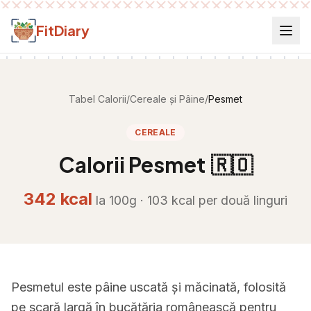
Salt la conținut
FitDiary
Tabel Calorii
/
Cereale și Pâine
/
Pesmet
CEREALE
Calorii
Pesmet
🇷🇴
342
kcal
la 100g ·
103
kcal per
două linguri
Pesmetul este pâine uscată și măcinată, folosită
pe scară largă în bucătăria românească pentru