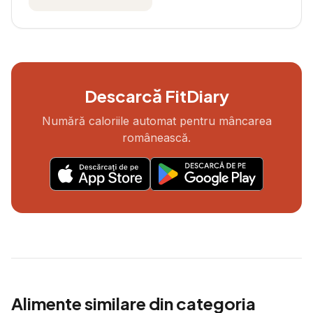
Descarcă FitDiary
Numără caloriile automat pentru mâncarea
românească.
Alimente similare din categoria