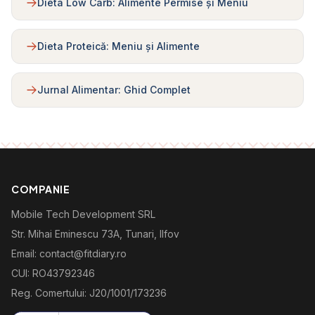
Dieta Low Carb: Alimente Permise și Meniu
Dieta Proteică: Meniu și Alimente
Jurnal Alimentar: Ghid Complet
COMPANIE
Mobile Tech Development SRL
Str. Mihai Eminescu 73A, Tunari, Ilfov
Email: contact@fitdiary.ro
CUI: RO43792346
Reg. Comertului: J20/1001/173236