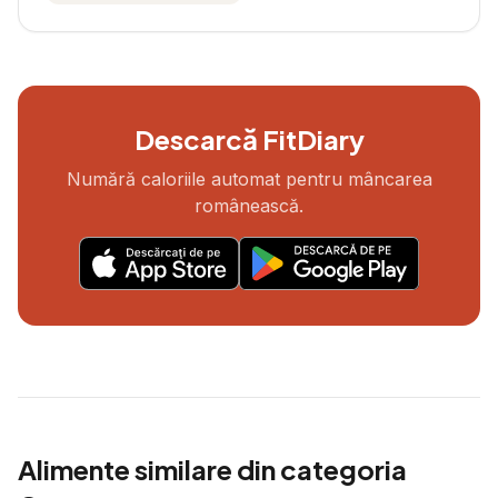
Descarcă FitDiary
Numără caloriile automat pentru mâncarea
românească.
Alimente similare din categoria