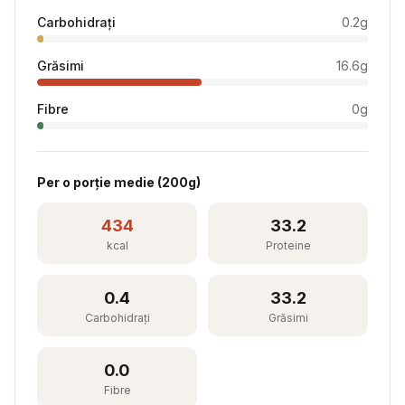
Carbohidrați
0.2
g
Grăsimi
16.6
g
Fibre
0
g
Per
o porție medie
(
200
g)
434
33.2
kcal
Proteine
0.4
33.2
Carbohidrați
Grăsimi
0.0
Fibre