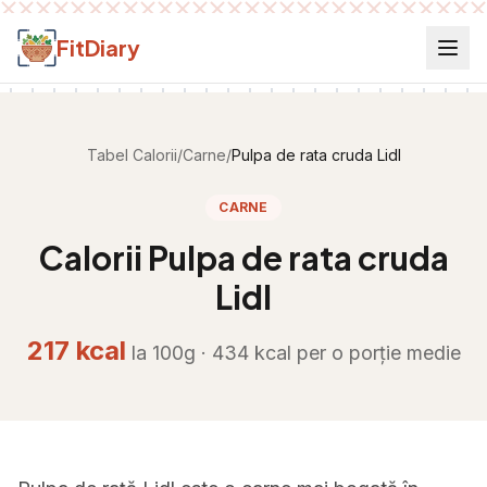
Salt la conținut
FitDiary
Tabel Calorii
/
Carne
/
Pulpa de rata cruda Lidl
CARNE
Calorii
Pulpa de rata cruda
Lidl
217
kcal
la 100g ·
434
kcal per
o porție medie