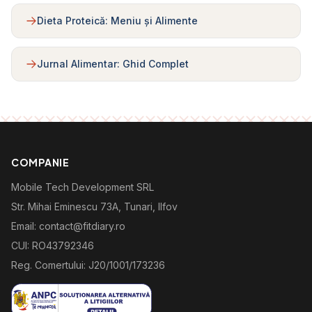
Dieta Proteică: Meniu și Alimente
Jurnal Alimentar: Ghid Complet
COMPANIE
Mobile Tech Development SRL
Str. Mihai Eminescu 73A, Tunari, Ilfov
Email: contact@fitdiary.ro
CUI: RO43792346
Reg. Comertului: J20/1001/173236