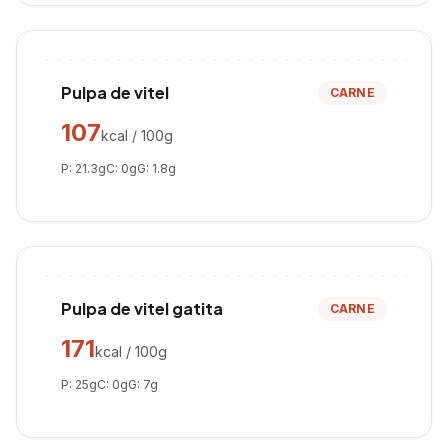
Pulpa de vitel
CARNE
107
kcal / 100g
P:
21.3
g
C:
0
g
G:
1.8
g
Pulpa de vitel gatita
CARNE
171
kcal / 100g
P:
25
g
C:
0
g
G:
7
g