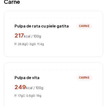
Carne
Pulpa de rata cu piele gatita
CARNE
217
kcal / 100g
P:
26.8
g
C:
0
g
G:
11.4
g
Pulpa de vita
CARNE
249
kcal / 100g
P:
17
g
C:
0.6
g
G:
19
g