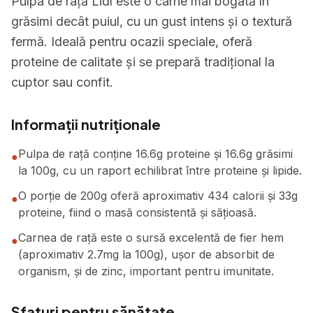
Pulpa de rață Lidl este o carne mai bogată în
grăsimi decât puiul, cu un gust intens și o textură
fermă. Ideală pentru ocazii speciale, oferă
proteine de calitate și se prepară tradițional la
cuptor sau confit.
Informații nutriționale
Pulpa de rață conține 16.6g proteine și 16.6g grăsimi
●
la 100g, cu un raport echilibrat între proteine și lipide.
O porție de 200g oferă aproximativ 434 calorii și 33g
●
proteine, fiind o masă consistentă și sățioasă.
Carnea de rață este o sursă excelentă de fier hem
●
(aproximativ 2.7mg la 100g), ușor de absorbit de
organism, și de zinc, important pentru imunitate.
Sfaturi pentru sănătate