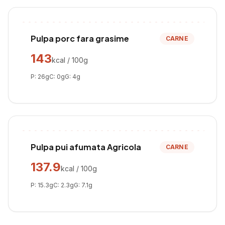
Pulpa porc fara grasime
CARNE
143
kcal / 100g
P:
26
g
C:
0
g
G:
4
g
Pulpa pui afumata Agricola
CARNE
137.9
kcal / 100g
P:
15.3
g
C:
2.3
g
G:
7.1
g