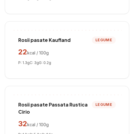
Rosii pasate Kaufland
LEGUME
22
kcal / 100g
P:
1.3
g
C:
3
g
G:
0.2
g
Rosii pasate Passata Rustica
LEGUME
Cirio
32
kcal / 100g