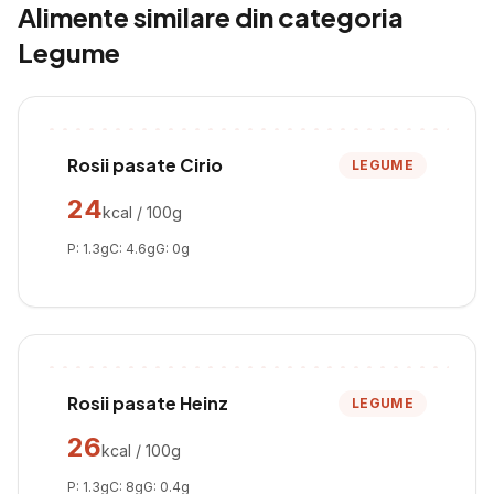
Alimente similare din categoria
Legume
Rosii pasate Cirio
LEGUME
24
kcal / 100g
P:
1.3
g
C:
4.6
g
G:
0
g
Rosii pasate Heinz
LEGUME
26
kcal / 100g
P:
1.3
g
C:
8
g
G:
0.4
g