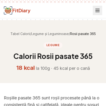
Salt la conținut
FitDiary
Tabel Calorii
/
Legume și Leguminoase
/
Rosii pasate 365
LEGUME
Calorii
Rosii pasate 365
18
kcal
la 100g ·
45
kcal per
o cană
Roșiile pasate 365 sunt roșii procesate până la o
consistență fină și catifelată, ideale pentru sosuri