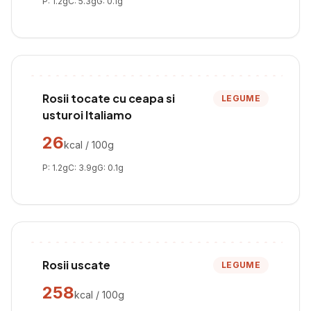
P:
1.2
g
C:
5.3
g
G:
0.1
g
Rosii tocate cu ceapa si
LEGUME
usturoi Italiamo
26
kcal / 100g
P:
1.2
g
C:
3.9
g
G:
0.1
g
Rosii uscate
LEGUME
258
kcal / 100g