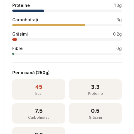
Proteine
1.3
g
Carbohidrați
3
g
Grăsimi
0.2
g
Fibre
0
g
Per
o cană
(
250
g)
45
3.3
kcal
Proteine
7.5
0.5
Carbohidrați
Grăsimi