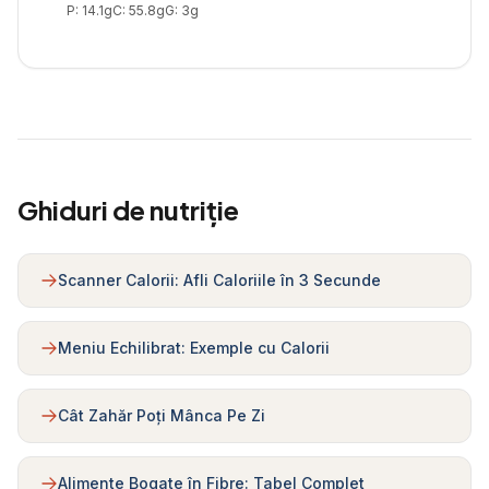
P:
14.1
g
C:
55.8
g
G:
3
g
Ghiduri de nutriție
Scanner Calorii: Afli Caloriile în 3 Secunde
Meniu Echilibrat: Exemple cu Calorii
Cât Zahăr Poți Mânca Pe Zi
Alimente Bogate în Fibre: Tabel Complet