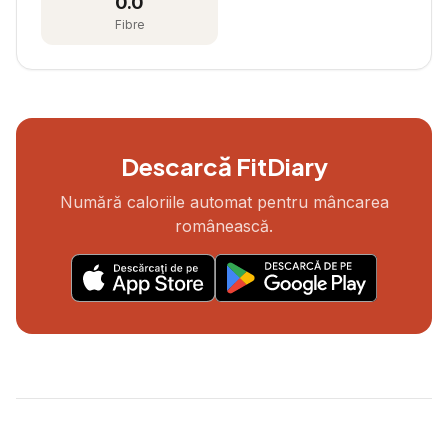
0.0
Fibre
Descarcă FitDiary
Numără caloriile automat pentru mâncarea
românească.