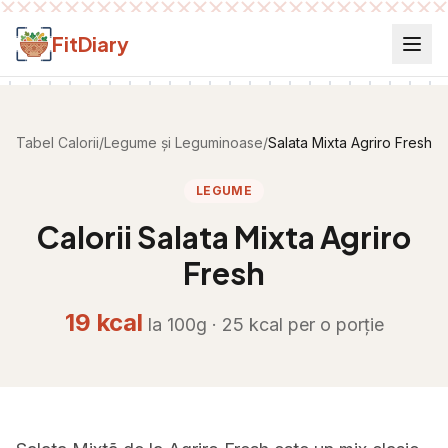
Salt la conținut
FitDiary
Tabel Calorii
/
Legume și Leguminoase
/
Salata Mixta Agriro Fresh
LEGUME
Calorii
Salata Mixta Agriro
Fresh
19
kcal
la 100g ·
25
kcal per
o porție