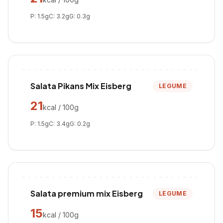
P:
1.5
g
C:
3.2
g
G:
0.3
g
Salata Pikans Mix Eisberg
LEGUME
21
kcal / 100g
P:
1.5
g
C:
3.4
g
G:
0.2
g
Salata premium mix Eisberg
LEGUME
15
kcal / 100g