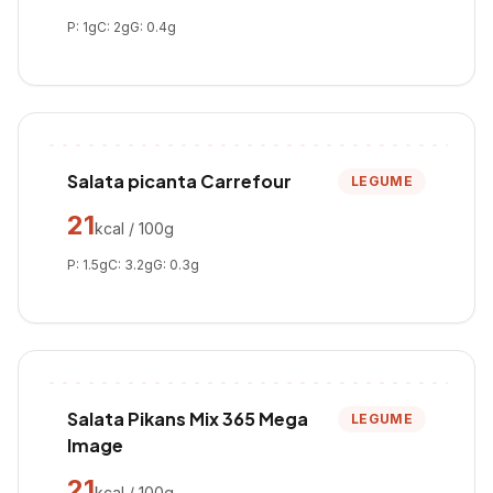
P:
1
g
C:
2
g
G:
0.4
g
Salata picanta Carrefour
LEGUME
21
kcal / 100g
P:
1.5
g
C:
3.2
g
G:
0.3
g
Salata Pikans Mix 365 Mega
LEGUME
Image
21
kcal / 100g