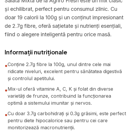
Salata Mixtã de la Agriro Fresh este un mix clasic
și echilibrat, perfect pentru consumul zilnic. Cu
doar 19 calorii la 100g și un conținut impresionant
de 2.7g fibre, oferă sațietate și nutrienți esențiali,
fiind o alegere inteligentă pentru orice masă.
Informații nutriționale
Conține 2.7g fibre la 100g, unul dintre cele mai
●
ridicate niveluri, excelent pentru sănătatea digestivă
și controlul apetitului.
Mix-ul oferă vitamine A, C, K și folat din diverse
●
varietăți de frunze, contribuind la funcționarea
optimă a sistemului imunitar și nervos.
Cu doar 3.7g carbohidrați și 0.3g grăsimi, este perfect
●
pentru diete hipocalorice sau pentru cei care
monitorizează macronutrienții.