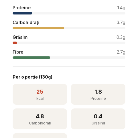
Proteine
1.4
g
Carbohidrați
3.7
g
Grăsimi
0.3
g
Fibre
2.7
g
Per
o porție
(
130
g)
25
1.8
kcal
Proteine
4.8
0.4
Carbohidrați
Grăsimi