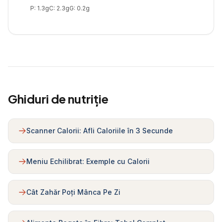
P:
1.3
g
C:
2.3
g
G:
0.2
g
Ghiduri de nutriție
Scanner Calorii: Afli Caloriile în 3 Secunde
Meniu Echilibrat: Exemple cu Calorii
Cât Zahăr Poți Mânca Pe Zi