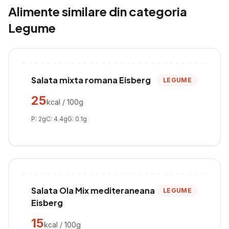
Alimente similare din categoria
Legume
Salata mixta romana Eisberg
LEGUME
25
kcal / 100g
P:
2
g
C:
4.4
g
G:
0.1
g
Salata Ola Mix mediteraneana
LEGUME
Eisberg
15
kcal / 100g