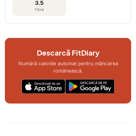
3.5
Fibre
Descarcă FitDiary
Numără caloriile automat pentru mâncarea
românească.