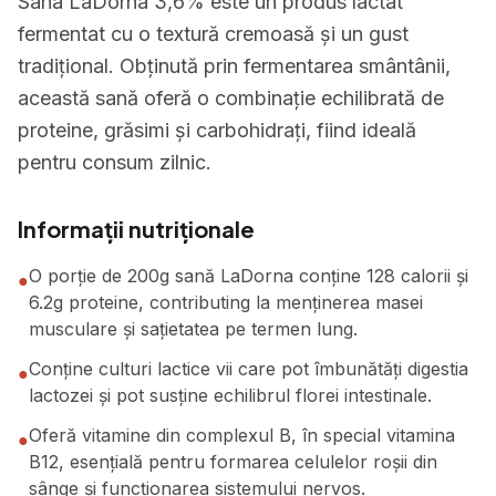
Sana LaDorna 3,6% este un produs lactat
fermentat cu o textură cremoasă și un gust
tradițional. Obținută prin fermentarea smântânii,
această sană oferă o combinație echilibrată de
proteine, grăsimi și carbohidrați, fiind ideală
pentru consum zilnic.
Informații nutriționale
O porție de 200g sană LaDorna conține 128 calorii și
●
6.2g proteine, contributing la menținerea masei
musculare și sațietatea pe termen lung.
Conține culturi lactice vii care pot îmbunătăți digestia
●
lactozei și pot susține echilibrul florei intestinale.
Oferă vitamine din complexul B, în special vitamina
●
B12, esențială pentru formarea celulelor roșii din
sânge și funcționarea sistemului nervos.