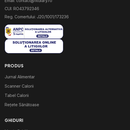
Email: contact@fitdiary.ro
CUI: RO43792346
Reg. Comertului: J20/1001/173236
PRODUS
Jurnal Alimentar
Scanner Calorii
Tabel Calorii
Rețete Sănătoase
GHIDURI