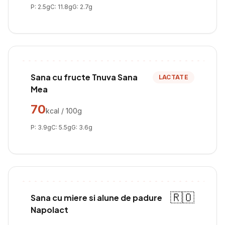
P:
2.5
g
C:
11.8
g
G:
2.7
g
Sana cu fructe Tnuva Sana
LACTATE
Mea
70
kcal / 100g
P:
3.9
g
C:
5.5
g
G:
3.6
g
🇷🇴
Sana cu miere si alune de padure
Napolact