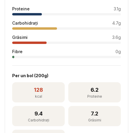
Proteine
3.1
g
Carbohidrați
4.7
g
Grăsimi
3.6
g
Fibre
0
g
Per
un bol
(
200
g)
128
6.2
kcal
Proteine
9.4
7.2
Carbohidrați
Grăsimi