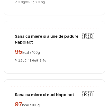
P:
3.9
g
C:
5.5
g
G:
3.6
g
🇷🇴
Sana cu miere si alune de padure
Napolact
95
kcal / 100g
P:
2.6
g
C:
13.6
g
G:
3.4
g
🇷🇴
Sana cu miere si nuci Napolact
97
kcal / 100g