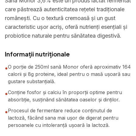
Sana Monor 3,6% este un produs lactat fermentat
care păstrează autenticitatea rețetei tradiționale
românești. Cu o textură cremoasă și un gust
caracteristic ușor acriș, oferă nutrienți esențiali și
probiotice naturale pentru sănătatea digestivă.
Informații nutriționale
O porție de 250ml sană Monor oferă aproximativ 164
●
calorii și 8g proteine, ideal pentru o masă ușoară sau
gustare substanțială.
Conține fosfor și calciu în proporții optime pentru
●
absorbție, susținând sănătatea oaselor și dinților.
Procesul de fermentare reduce conținutul de
●
lactoză, făcând sana mai ușor de digerat pentru
persoanele cu intoleranță ușoară la lactoză.