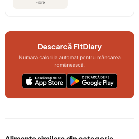
Fibre
Descarcă FitDiary
Numără caloriile automat pentru mâncarea
românească.
Alimente similare din categoria