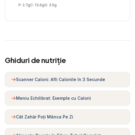
P:
2.7
g
C:
13.6
g
G:
3.5
g
Ghiduri de nutriție
Scanner Calorii: Afli Caloriile în 3 Secunde
Meniu Echilibrat: Exemple cu Calorii
Cât Zahăr Poți Mânca Pe Zi