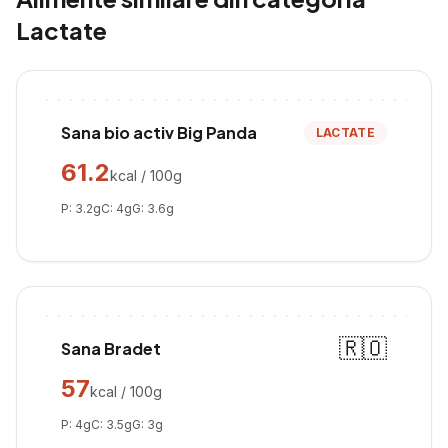
Lactate
Sana bio activ Big Panda
LACTATE
61.2
kcal / 100g
P:
3.2
g
C:
4
g
G:
3.6
g
🇷🇴
Sana Bradet
57
kcal / 100g
P:
4
g
C:
3.5
g
G:
3
g