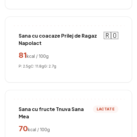
🇷🇴
Sana cu coacaze Prilej de Ragaz
Napolact
81
kcal / 100g
P:
2.5
g
C:
11.8
g
G:
2.7
g
Sana cu fructe Tnuva Sana
LACTATE
Mea
70
kcal / 100g