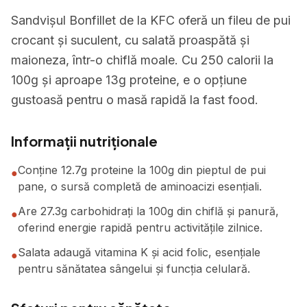
Sandvișul Bonfillet de la KFC oferă un fileu de pui
crocant și suculent, cu salată proaspătă și
maioneza, într-o chiflă moale. Cu 250 calorii la
100g și aproape 13g proteine, e o opțiune
gustoasă pentru o masă rapidă la fast food.
Informații nutriționale
Conține 12.7g proteine la 100g din pieptul de pui
●
pane, o sursă completă de aminoacizi esențiali.
Are 27.3g carbohidrați la 100g din chiflă și panură,
●
oferind energie rapidă pentru activitățile zilnice.
Salata adaugă vitamina K și acid folic, esențiale
●
pentru sănătatea sângelui și funcția celulară.