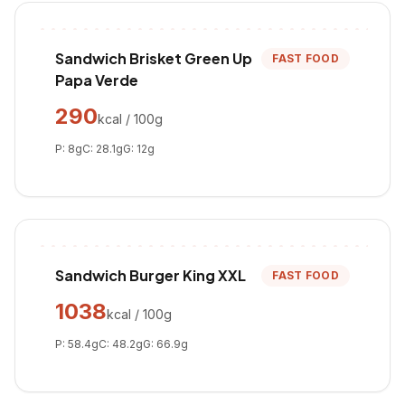
Sandwich Brisket Green Up
FAST FOOD
Papa Verde
290
kcal / 100g
P:
8
g
C:
28.1
g
G:
12
g
Sandwich Burger King XXL
FAST FOOD
1038
kcal / 100g
P:
58.4
g
C:
48.2
g
G:
66.9
g