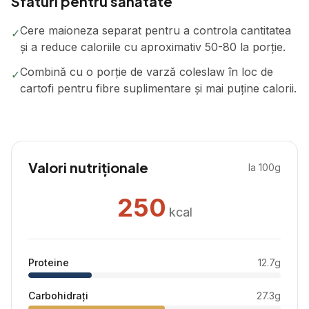
Sfaturi pentru sănătate
Cere maioneza separat pentru a controla cantitatea
✓
și a reduce caloriile cu aproximativ 50-80 la porție.
Combină cu o porție de varză coleslaw în loc de
✓
cartofi pentru fibre suplimentare și mai puține calorii.
Valori nutriționale
la 100g
250
kcal
Proteine
12.7
g
Carbohidrați
27.3
g