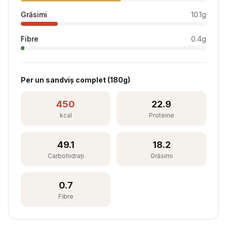
Grăsimi
10.1
g
Fibre
0.4
g
Per
un sandviș complet
(
180
g)
450
22.9
kcal
Proteine
49.1
18.2
Carbohidrați
Grăsimi
0.7
Fibre