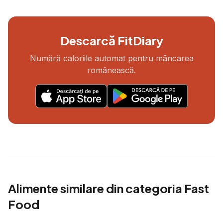
Descarcă FitDiary
Numără caloriile automat pentru mâncarea
românească.
Alimente similare din categoria
Fast
Food