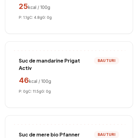
25
kcal / 100g
P:
1.1
g
C:
4.8
g
G:
0
g
Suc de mandarine Prigat
BAUTURI
Activ
46
kcal / 100g
P:
0
g
C:
11.5
g
G:
0
g
Suc de mere bio Pfanner
BAUTURI