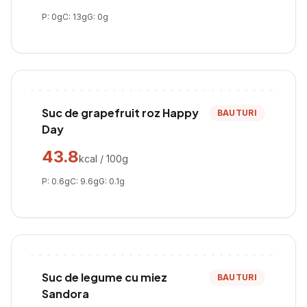
P:
0
g
C:
13
g
G:
0
g
Suc de grapefruit roz Happy
BAUTURI
Day
43.8
kcal / 100g
P:
0.6
g
C:
9.6
g
G:
0.1
g
Suc de legume cu miez
BAUTURI
Sandora