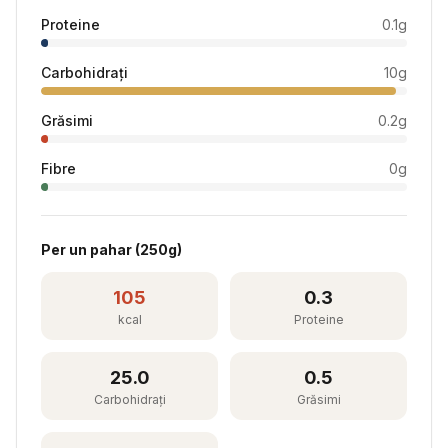
Proteine
0.1
g
Carbohidrați
10
g
Grăsimi
0.2
g
Fibre
0
g
Per
un pahar
(
250
g)
105
0.3
kcal
Proteine
25.0
0.5
Carbohidrați
Grăsimi