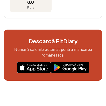
0.0
Fibre
Descarcă FitDiary
Numără caloriile automat pentru mâncarea
românească.