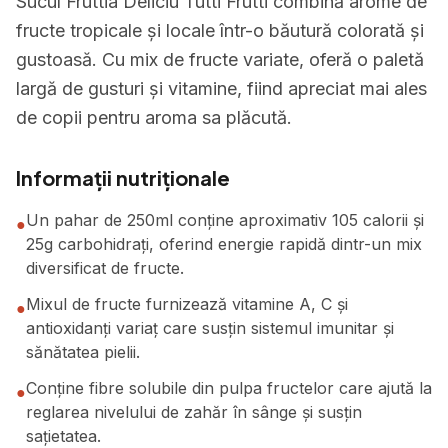
Sucul Fruttia Deliciu Tutti Frutti combină arome de
fructe tropicale și locale într-o băutură colorată și
gustoasă. Cu mix de fructe variate, oferă o paletă
largă de gusturi și vitamine, fiind apreciat mai ales
de copii pentru aroma sa plăcută.
Informații nutriționale
Un pahar de 250ml conține aproximativ 105 calorii și
●
25g carbohidrați, oferind energie rapidă dintr-un mix
diversificat de fructe.
Mixul de fructe furnizează vitamine A, C și
●
antioxidanți variaț care susțin sistemul imunitar și
sănătatea pielii.
Conține fibre solubile din pulpa fructelor care ajută la
●
reglarea nivelului de zahăr în sânge și susțin
sațietatea.