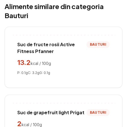
Alimente similare din categoria
Bauturi
Suc de fructe rosii Active
BAUTURI
Fitness Pfanner
13.2
kcal / 100g
P:
0.1
g
C:
3.2
g
G:
0.1
g
Suc de grapefruit light Prigat
BAUTURI
2
kcal / 100g