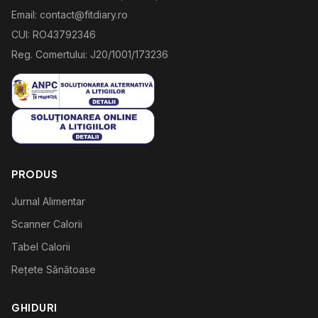
Email: contact@fitdiary.ro
CUI: RO43792346
Reg. Comertului: J20/1001/173236
PRODUS
Jurnal Alimentar
Scanner Calorii
Tabel Calorii
Rețete Sănătoase
GHIDURI