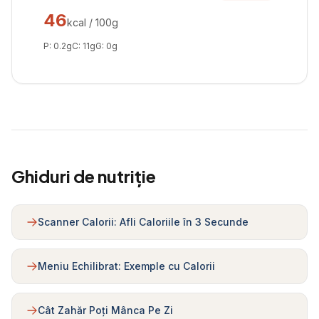
46
kcal / 100g
P:
0.2
g
C:
11
g
G:
0
g
Ghiduri de nutriție
Scanner Calorii: Afli Caloriile în 3 Secunde
Meniu Echilibrat: Exemple cu Calorii
Cât Zahăr Poți Mânca Pe Zi