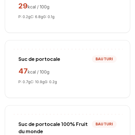
29
kcal / 100g
P:
0.2
g
C:
6.8
g
G:
0.1
g
Suc de portocale
BAUTURI
47
kcal / 100g
P:
0.7
g
C:
10.9
g
G:
0.2
g
Suc de portocale 100% Fruit
BAUTURI
du monde