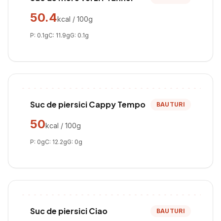
50.4
kcal / 100g
P:
0.1
g
C:
11.9
g
G:
0.1
g
Suc de piersici Cappy Tempo
BAUTURI
50
kcal / 100g
P:
0
g
C:
12.2
g
G:
0
g
Suc de piersici Ciao
BAUTURI