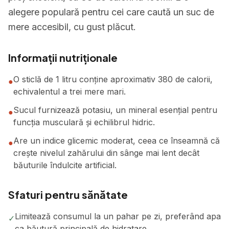
alegere populară pentru cei care caută un suc de
mere accesibil, cu gust plăcut.
Informații nutriționale
O sticlă de 1 litru conține aproximativ 380 de calorii,
●
echivalentul a trei mere mari.
Sucul furnizează potasiu, un mineral esențial pentru
●
funcția musculară și echilibrul hidric.
Are un indice glicemic moderat, ceea ce înseamnă că
●
crește nivelul zahărului din sânge mai lent decât
băuturile îndulcite artificial.
Sfaturi pentru sănătate
Limitează consumul la un pahar pe zi, preferând apa
✓
ca băutură principală de hidratare.