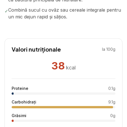
Combină sucul cu ovăz sau cereale integrale pentru
✓
un mic dejun rapid și sățios.
Valori nutriționale
la 100g
38
kcal
Proteine
0.1
g
Carbohidrați
9.1
g
Grăsimi
0
g