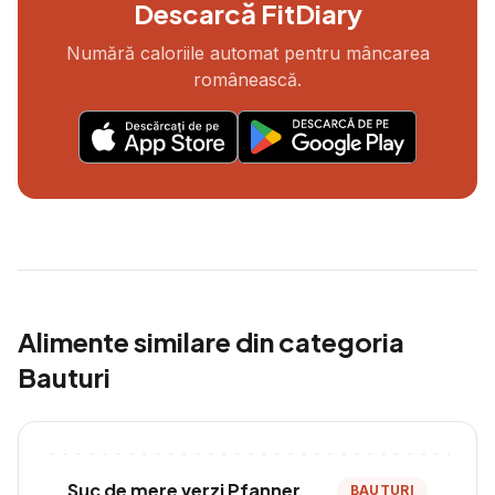
Descarcă FitDiary
Numără caloriile automat pentru mâncarea
românească.
Alimente similare din categoria
Bauturi
Suc de mere verzi Pfanner
BAUTURI