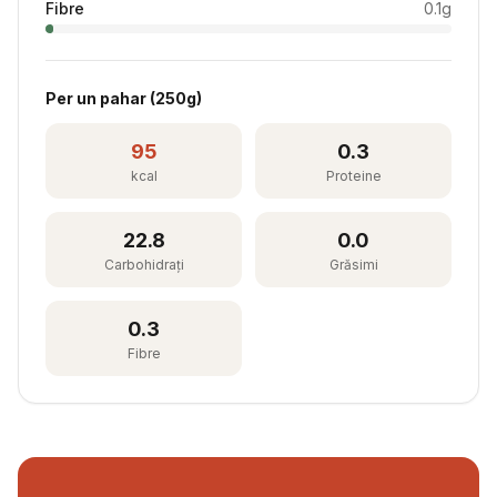
Fibre
0.1
g
Per
un pahar
(
250
g)
95
0.3
kcal
Proteine
22.8
0.0
Carbohidrați
Grăsimi
0.3
Fibre