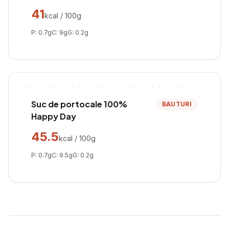
41
kcal / 100g
P:
0.7
g
C:
9
g
G:
0.2
g
Suc de portocale 100%
BAUTURI
Happy Day
45.5
kcal / 100g
P:
0.7
g
C:
9.5
g
G:
0.2
g