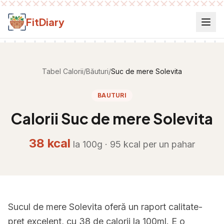
Salt la conținut
FitDiary
Tabel Calorii
/
Băuturi
/
Suc de mere Solevita
BAUTURI
Calorii
Suc de mere Solevita
38
kcal
la 100g ·
95
kcal per
un pahar
Sucul de mere Solevita oferă un raport calitate-
preț excelent, cu 38 de calorii la 100ml. E o