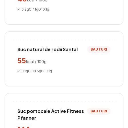
P:
0.2
g
C:
11
g
G:
0.1
g
Suc natural de rodii Santal
BAUTURI
55
kcal / 100g
P:
0.1
g
C:
13.5
g
G:
0.1
g
Suc portocale Active Fitness
BAUTURI
Pfanner