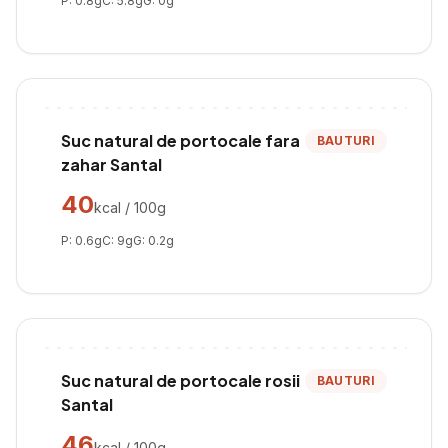
P:
0.8
g
C:
5.8
g
G:
0
g
Suc natural de portocale fara
BAUTURI
zahar Santal
40
kcal / 100g
P:
0.6
g
C:
9
g
G:
0.2
g
Suc natural de portocale rosii
BAUTURI
Santal
46
kcal / 100g