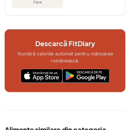
Fibre
Descarcă FitDiary
Numără caloriile automat pentru mâncarea
românească.
Alimente similare din categoria