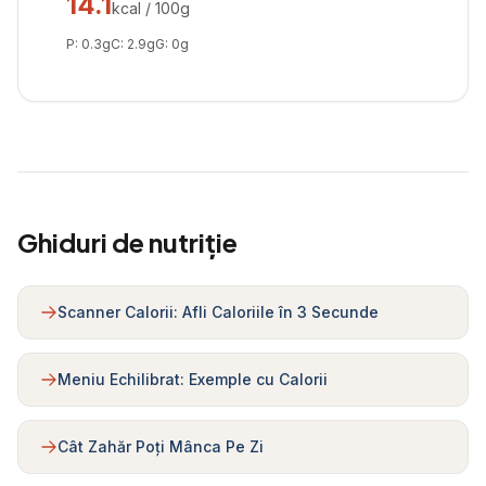
14.1
kcal / 100g
P:
0.3
g
C:
2.9
g
G:
0
g
Ghiduri de nutriție
Scanner Calorii: Afli Caloriile în 3 Secunde
Meniu Echilibrat: Exemple cu Calorii
Cât Zahăr Poți Mânca Pe Zi