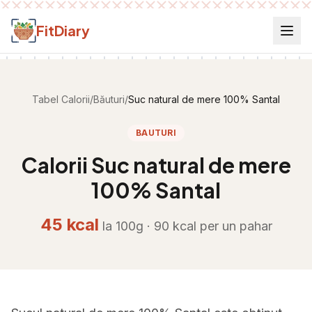
Salt la conținut
FitDiary
Tabel Calorii
/
Băuturi
/
Suc natural de mere 100% Santal
BAUTURI
Calorii
Suc natural de mere
100% Santal
45
kcal
la 100g ·
90
kcal per
un pahar