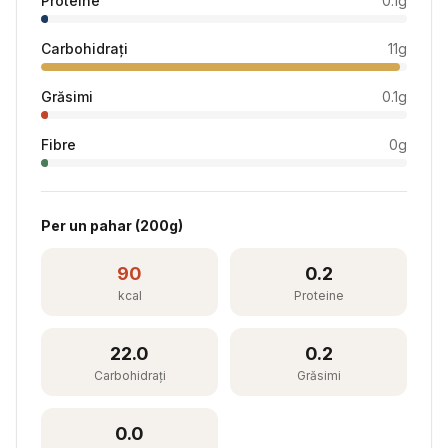
Proteine
0.1
g
Carbohidrați
11
g
Grăsimi
0.1
g
Fibre
0
g
Per
un pahar
(
200
g)
90
0.2
kcal
Proteine
22.0
0.2
Carbohidrați
Grăsimi
0.0