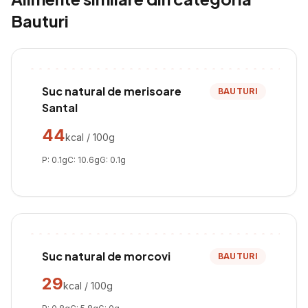
Bauturi
Suc natural de merisoare
BAUTURI
Santal
44
kcal / 100g
P:
0.1
g
C:
10.6
g
G:
0.1
g
Suc natural de morcovi
BAUTURI
29
kcal / 100g