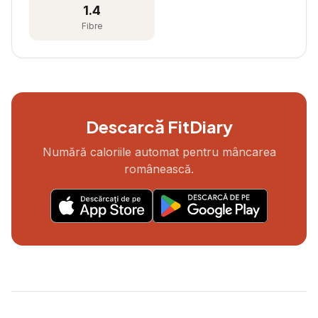
1.4
Fibre
Descarcă FitDiary
Numără caloriile automat pentru mâncarea
românească.