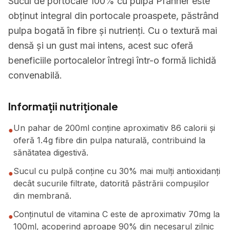
Sucul de portocale 100% cu pulpă Pfanner este
obținut integral din portocale proaspete, păstrând
pulpa bogată în fibre și nutrienți. Cu o textură mai
densă și un gust mai intens, acest suc oferă
beneficiile portocalelor întregi într-o formă lichidă
convenabilă.
Informații nutriționale
Un pahar de 200ml conține aproximativ 86 calorii și
●
oferă 1.4g fibre din pulpa naturală, contribuind la
sănătatea digestivă.
Sucul cu pulpă conține cu 30% mai mulți antioxidanți
●
decât sucurile filtrate, datorită păstrării compușilor
din membrană.
Conținutul de vitamina C este de aproximativ 70mg la
●
100ml, acoperind aproape 90% din necesarul zilnic