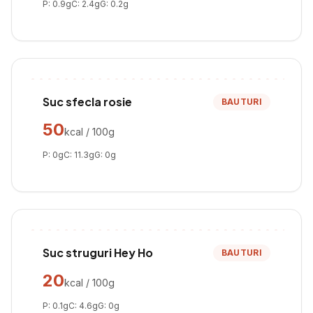
P:
0.9
g
C:
2.4
g
G:
0.2
g
Suc sfecla rosie
BAUTURI
50
kcal / 100g
P:
0
g
C:
11.3
g
G:
0
g
Suc struguri Hey Ho
BAUTURI
20
kcal / 100g
P:
0.1
g
C:
4.6
g
G:
0
g