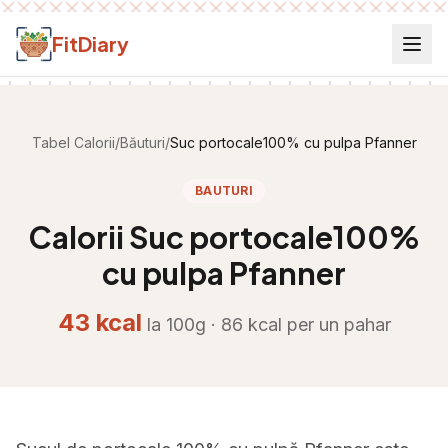
Salt la conținut
FitDiary
Tabel Calorii
/
Băuturi
/
Suc portocale100% cu pulpa Pfanner
BAUTURI
Calorii
Suc portocale100%
cu pulpa Pfanner
43
kcal
la 100g ·
86
kcal per
un pahar