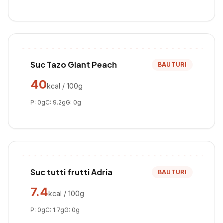
Suc Tazo Giant Peach
BAUTURI
40
kcal / 100g
P:
0
g
C:
9.2
g
G:
0
g
Suc tutti frutti Adria
BAUTURI
7.4
kcal / 100g
P:
0
g
C:
1.7
g
G:
0
g