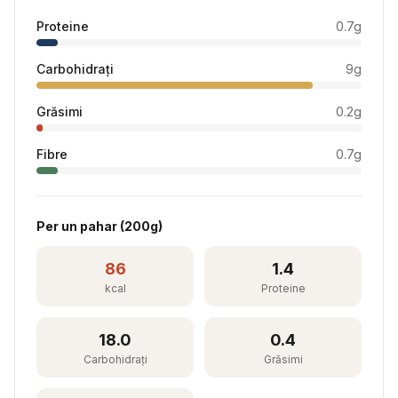
Proteine
0.7
g
Carbohidrați
9
g
Grăsimi
0.2
g
Fibre
0.7
g
Per
un pahar
(
200
g)
86
1.4
kcal
Proteine
18.0
0.4
Carbohidrați
Grăsimi