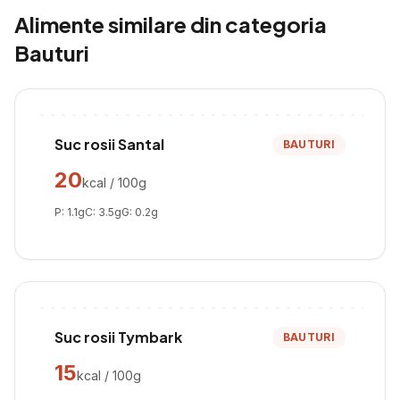
Alimente similare din categoria
Bauturi
Suc rosii Santal
BAUTURI
20
kcal / 100g
P:
1.1
g
C:
3.5
g
G:
0.2
g
Suc rosii Tymbark
BAUTURI
15
kcal / 100g