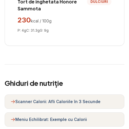
Tort de inghetata Honore
DULCIURI
Sammota
230
kcal / 100g
P:
4
g
C:
31.3
g
G:
9
g
Ghiduri de nutriție
Scanner Calorii: Afli Caloriile în 3 Secunde
Meniu Echilibrat: Exemple cu Calorii