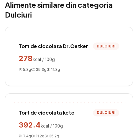
Alimente similare din categoria
Dulciuri
Tort de ciocolata Dr.Oetker
DULCIURI
278
kcal / 100g
P:
5.3
g
C:
39.3
g
G:
11.3
g
Tort de ciocolata keto
DULCIURI
392.4
kcal / 100g
P:
7.4
g
C:
11.2
g
G:
35.2
g