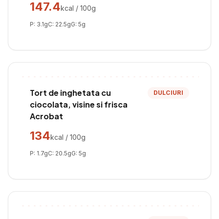
147.4
kcal / 100g
P:
3.1
g
C:
22.5
g
G:
5
g
Tort de inghetata cu
DULCIURI
ciocolata, visine si frisca
Acrobat
134
kcal / 100g
P:
1.7
g
C:
20.5
g
G:
5
g