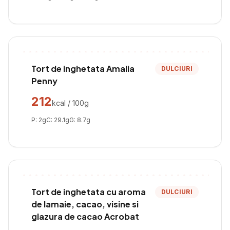
Tort de inghetata Amalia
DULCIURI
Penny
212
kcal / 100g
P:
2
g
C:
29.1
g
G:
8.7
g
Tort de inghetata cu aroma
DULCIURI
de lamaie, cacao, visine si
glazura de cacao Acrobat