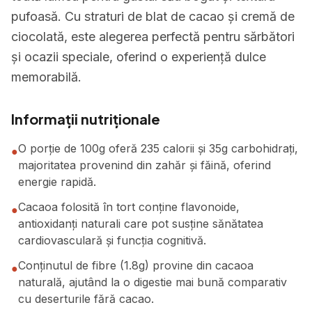
pufoasă. Cu straturi de blat de cacao și cremă de
ciocolată, este alegerea perfectă pentru sărbători
și ocazii speciale, oferind o experiență dulce
memorabilă.
Informații nutriționale
O porție de 100g oferă 235 calorii și 35g carbohidrați,
●
majoritatea provenind din zahăr și făină, oferind
energie rapidă.
Cacaoa folosită în tort conține flavonoide,
●
antioxidanți naturali care pot susține sănătatea
cardiovasculară și funcția cognitivă.
Conținutul de fibre (1.8g) provine din cacaoa
●
naturală, ajutând la o digestie mai bună comparativ
cu deserturile fără cacao.