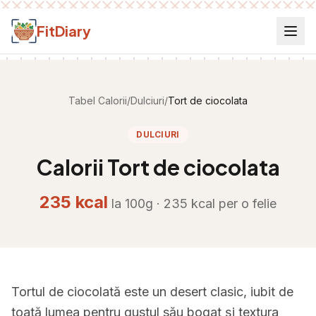
Salt la conținut
FitDiary
Tabel Calorii
/
Dulciuri
/
Tort de ciocolata
DULCIURI
Calorii
Tort de ciocolata
235
kcal
la 100g ·
235
kcal per
o felie
Tortul de ciocolată este un desert clasic, iubit de
toată lumea pentru gustul său bogat și textura