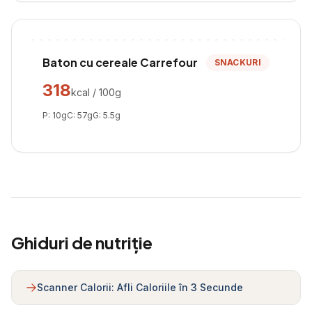
Baton cu cereale Carrefour
SNACKURI
318
kcal / 100g
P:
10
g
C:
57
g
G:
5.5
g
Ghiduri de nutriție
Scanner Calorii: Afli Caloriile în 3 Secunde