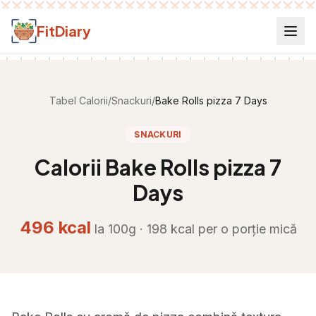
Salt la conținut
FitDiary
Tabel Calorii
/
Snackuri
/
Bake Rolls pizza 7 Days
SNACKURI
Calorii
Bake Rolls pizza 7
Days
496
kcal
la 100g ·
198
kcal per
o porție mică