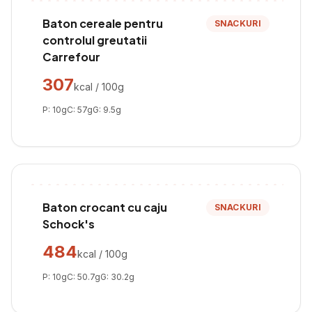
Baton cereale pentru
SNACKURI
controlul greutatii
Carrefour
307
kcal / 100g
P:
10
g
C:
57
g
G:
9.5
g
Baton crocant cu caju
SNACKURI
Schock's
484
kcal / 100g
P:
10
g
C:
50.7
g
G:
30.2
g