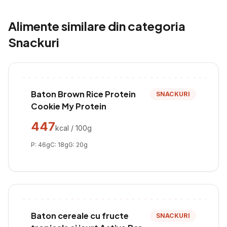
Alimente similare din categoria
Snackuri
Baton Brown Rice Protein
SNACKURI
Cookie My Protein
447
kcal / 100g
P:
46
g
C:
18
g
G:
20
g
Baton cereale cu fructe
SNACKURI