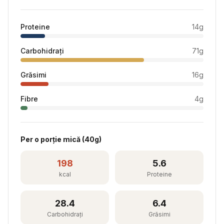
Proteine
14
g
Carbohidrați
71
g
Grăsimi
16
g
Fibre
4
g
Per
o porție mică
(
40
g)
198
5.6
kcal
Proteine
28.4
6.4
Carbohidrați
Grăsimi