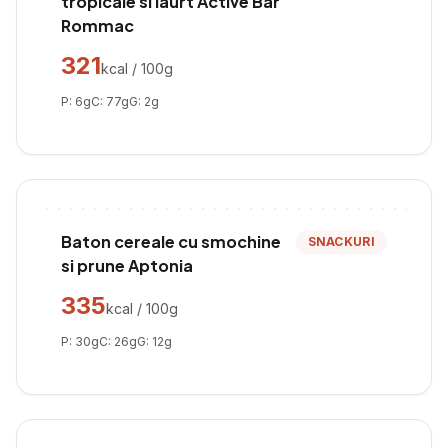
tropicale si iaurt Active Bar
Rommac
321
kcal / 100g
P:
6
g
C:
77
g
G:
2
g
Baton cereale cu smochine
SNACKURI
si prune Aptonia
335
kcal / 100g
P:
30
g
C:
26
g
G:
12
g