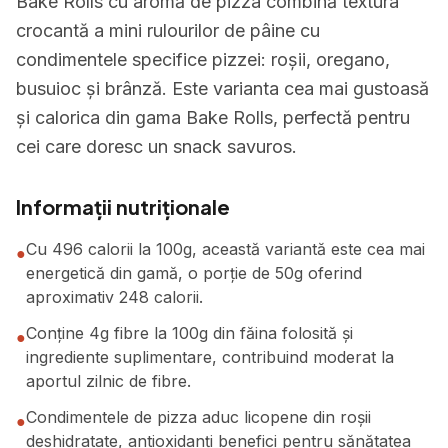
Bake Rolls cu aromă de pizza combină textura
crocantă a mini rulourilor de pâine cu
condimentele specifice pizzei: roșii, oregano,
busuioc și brânză. Este varianta cea mai gustoasă
și calorica din gama Bake Rolls, perfectă pentru
cei care doresc un snack savuros.
Informații nutriționale
Cu 496 calorii la 100g, această variantă este cea mai
●
energetică din gamă, o porție de 50g oferind
aproximativ 248 calorii.
Conține 4g fibre la 100g din făina folosită și
●
ingrediente suplimentare, contribuind moderat la
aportul zilnic de fibre.
Condimentele de pizza aduc licopene din roșii
●
deshidratate, antioxidanți benefici pentru sănătatea