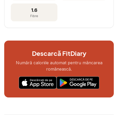
1.6
Fibre
Descarcă FitDiary
Numără caloriile automat pentru mâncarea
românească.