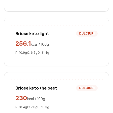
Briose keto light
DULCIURI
256.1
kcal / 100g
P:
10.9
g
C:
6.6
g
G:
21.4
g
Briose keto the best
DULCIURI
230
kcal / 100g
P:
10.4
g
C:
7.8
g
G:
18.3
g