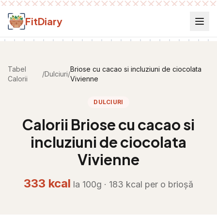
Salt la conținut
FitDiary
Tabel
Briose cu cacao si incluziuni de ciocolata
/
Dulciuri
/
Calorii
Vivienne
DULCIURI
Calorii
Briose cu cacao si
incluziuni de ciocolata
Vivienne
333
kcal
la 100g ·
183
kcal per
o brioșă