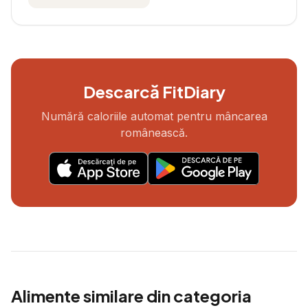
Descarcă FitDiary
Numără caloriile automat pentru mâncarea
românească.
Alimente similare din categoria