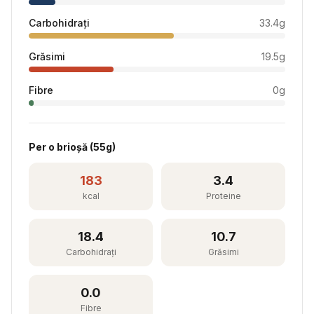
Carbohidrați
33.4
g
Grăsimi
19.5
g
Fibre
0
g
Per
o brioșă
(
55
g)
183
3.4
kcal
Proteine
18.4
10.7
Carbohidrați
Grăsimi
0.0
Fibre