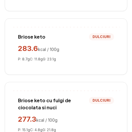
Briose keto
DULCIURI
283.6
kcal / 100g
P:
8.7
g
C:
11.8
g
G:
23.1
g
Briose keto cu fulgi de
DULCIURI
ciocolata si nuci
277.3
kcal / 100g
P:
15.1
g
C:
4.8
g
G:
21.8
g