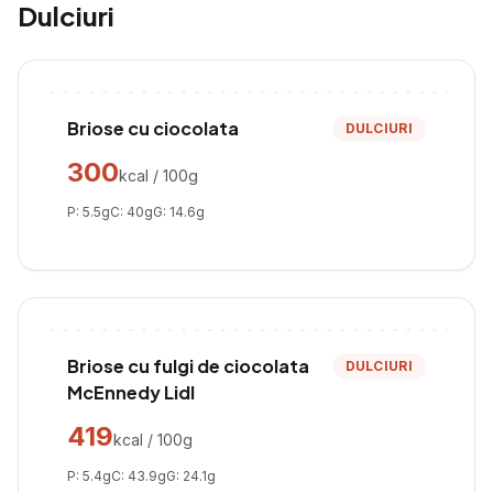
Dulciuri
Briose cu ciocolata
DULCIURI
300
kcal / 100g
P:
5.5
g
C:
40
g
G:
14.6
g
Briose cu fulgi de ciocolata
DULCIURI
McEnnedy Lidl
419
kcal / 100g
P:
5.4
g
C:
43.9
g
G:
24.1
g