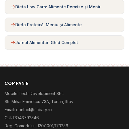
Dieta Low Carb: Alimente Permise și Meniu
Dieta Proteică: Meniu și Alimente
Jurnal Alimentar: Ghid Complet
COMPANIE
Mobile Tech Development SRL
Str. Mihai Eminescu 73A, Tunari, Ilfov
Email: contact@fitdiary.ro
CUI: RO43792346
Reg. Comertului: J20/1001/173236