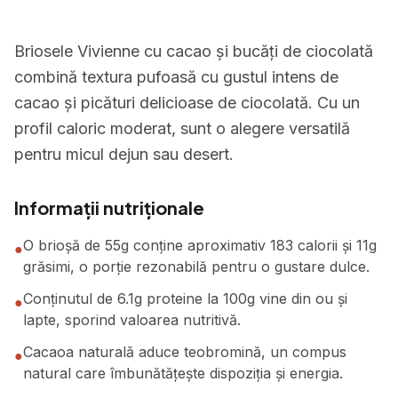
Briosele Vivienne cu cacao și bucăți de ciocolată
combină textura pufoasă cu gustul intens de
cacao și picături delicioase de ciocolată. Cu un
profil caloric moderat, sunt o alegere versatilă
pentru micul dejun sau desert.
Informații nutriționale
O brioșă de 55g conține aproximativ 183 calorii și 11g
●
grăsimi, o porție rezonabilă pentru o gustare dulce.
Conținutul de 6.1g proteine la 100g vine din ou și
●
lapte, sporind valoarea nutritivă.
Cacaoa naturală aduce teobromină, un compus
●
natural care îmbunătățește dispoziția și energia.