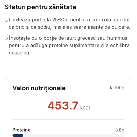
Sfaturi pentru sănătate
Limitează porția la 25-30g pentru a controla aportul
✓
caloric și de sodiu, mai ales seara înainte de culcare.
Însoțește cu o porție de iaurt grecesc sau hummus
✓
pentru a adăuga proteine suplimentare și a echilibra
gustarea.
Valori nutriționale
la 100g
453.7
kcal
Proteine
8.8
g