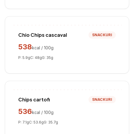
Chio Chips cascaval
SNACKURI
538
kcal / 100g
P:
5.9
g
C:
48
g
G:
35
g
Chips cartofi
SNACKURI
536
kcal / 100g
P:
7.1
g
C:
53.6
g
G:
35.7
g