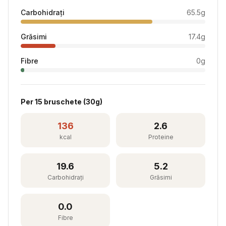
Carbohidrați
65.5
g
Grăsimi
17.4
g
Fibre
0
g
Per
15 bruschete
(
30
g)
136
2.6
kcal
Proteine
19.6
5.2
Carbohidrați
Grăsimi
0.0
Fibre