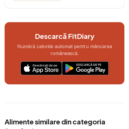
Descarcă FitDiary
Numără caloriile automat pentru mâncarea
românească.
Alimente similare din categoria