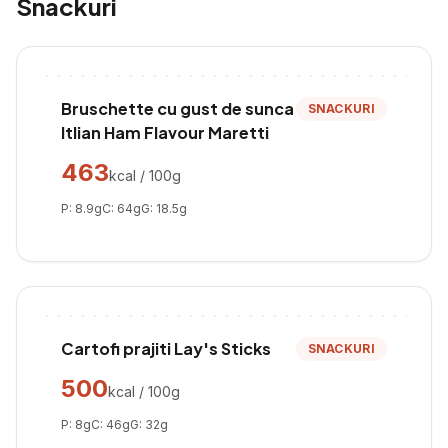
Snackuri
Bruschette cu gust de sunca
SNACKURI
Itlian Ham Flavour Maretti
463
kcal / 100g
P:
8.9
g
C:
64
g
G:
18.5
g
Cartofi prajiti Lay's Sticks
SNACKURI
500
kcal / 100g
P:
8
g
C:
46
g
G:
32
g