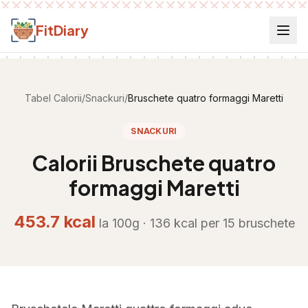
Salt la conținut
FitDiary
Tabel Calorii
/
Snackuri
/
Bruschete quatro formaggi Maretti
SNACKURI
Calorii
Bruschete quatro
formaggi Maretti
453.7
kcal
la 100g ·
136
kcal per
15 bruschete