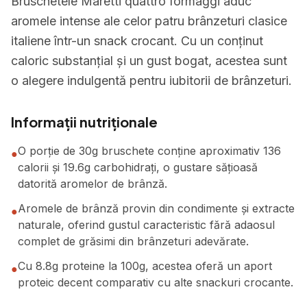
Bruschetele Maretti quattro formaggi aduc
aromele intense ale celor patru brânzeturi clasice
italiene într-un snack crocant. Cu un conținut
caloric substanțial și un gust bogat, acestea sunt
o alegere indulgentă pentru iubitorii de brânzeturi.
Informații nutriționale
O porție de 30g bruschete conține aproximativ 136
●
calorii și 19.6g carbohidrați, o gustare sățioasă
datorită aromelor de brânză.
Aromele de brânză provin din condimente și extracte
●
naturale, oferind gustul caracteristic fără adaosul
complet de grăsimi din brânzeturi adevărate.
Cu 8.8g proteine la 100g, acestea oferă un aport
●
proteic decent comparativ cu alte snackuri crocante.