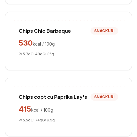
Chips Chio Barbeque
SNACKURI
530
kcal / 100g
P:
5.7
g
C:
48
g
G:
35
g
Chips copt cu Paprika Lay's
SNACKURI
415
kcal / 100g
P:
5.5
g
C:
74
g
G:
9.5
g