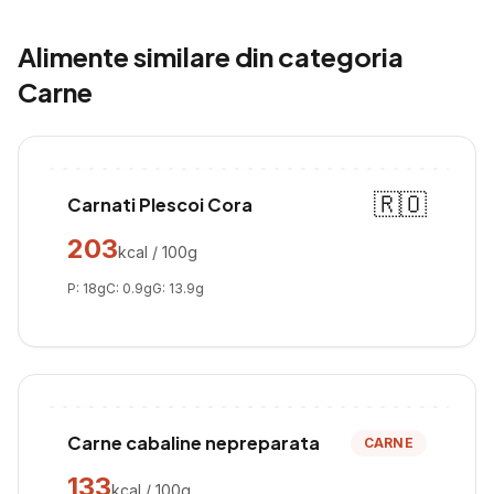
Alimente similare din categoria
Carne
🇷🇴
Carnati Plescoi Cora
203
kcal / 100g
P:
18
g
C:
0.9
g
G:
13.9
g
Carne cabaline nepreparata
CARNE
133
kcal / 100g