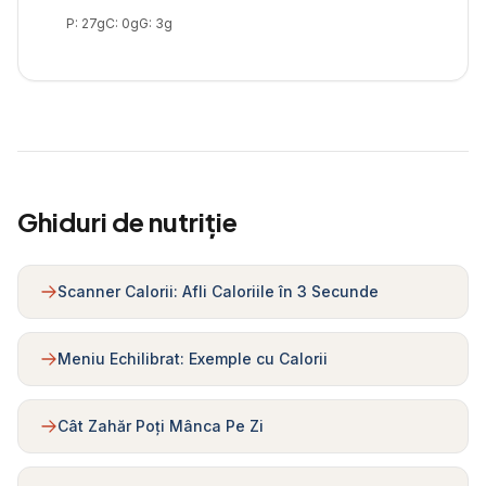
P:
27
g
C:
0
g
G:
3
g
Ghiduri de nutriție
Scanner Calorii: Afli Caloriile în 3 Secunde
Meniu Echilibrat: Exemple cu Calorii
Cât Zahăr Poți Mânca Pe Zi