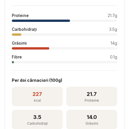
Proteine
21.7
g
Carbohidrați
3.5
g
Grăsimi
14
g
Fibre
0.1
g
Per
doi cârnaciori
(
100
g)
227
21.7
kcal
Proteine
3.5
14.0
Carbohidrați
Grăsimi