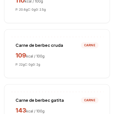
110
kcal / 100g
P:
20.6
g
C:
0
g
G:
2.5
g
Carne de berbec cruda
CARNE
109
kcal / 100g
P:
22
g
C:
0
g
G:
2
g
Carne de berbec gatita
CARNE
143
kcal / 100g