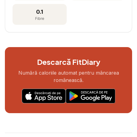
0.1
Fibre
Descarcă FitDiary
Numără caloriile automat pentru mâncarea
românească.