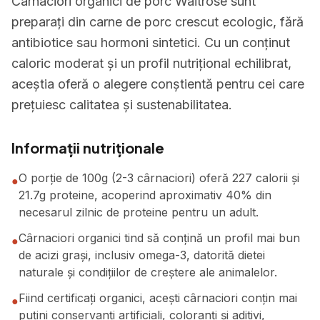
Cârnaciori organici de porc Waitrose sunt
preparați din carne de porc crescut ecologic, fără
antibiotice sau hormoni sintetici. Cu un conținut
caloric moderat și un profil nutrițional echilibrat,
aceștia oferă o alegere conștientă pentru cei care
prețuiesc calitatea și sustenabilitatea.
Informații nutriționale
O porție de 100g (2-3 cârnaciori) oferă 227 calorii și
●
21.7g proteine, acoperind aproximativ 40% din
necesarul zilnic de proteine pentru un adult.
Cârnaciori organici tind să conțină un profil mai bun
●
de acizi grași, inclusiv omega-3, datorită dietei
naturale și condițiilor de creștere ale animalelor.
Fiind certificați organici, acești cârnaciori conțin mai
●
puțini conservanți artificiali, coloranți și aditivi,