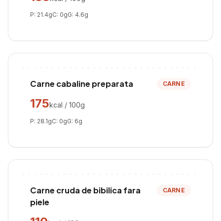
P:
21.4
g
C:
0
g
G:
4.6
g
Carne cabaline preparata
CARNE
175
kcal / 100g
P:
28.1
g
C:
0
g
G:
6
g
Carne cruda de bibilica fara
CARNE
piele