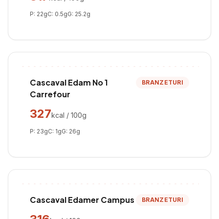
P:
22
g
C:
0.5
g
G:
25.2
g
Cascaval Edam No 1
BRANZETURI
Carrefour
327
kcal / 100g
P:
23
g
C:
1
g
G:
26
g
Cascaval Edamer Campus
BRANZETURI