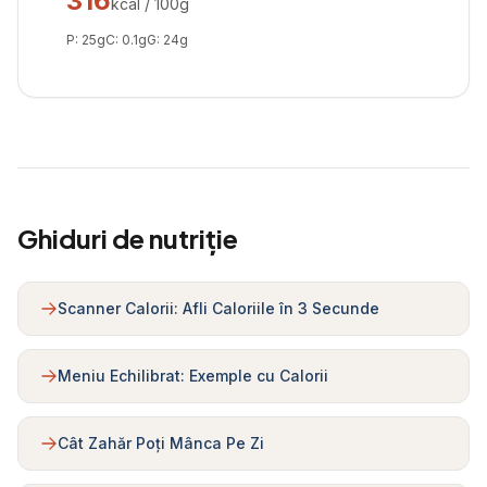
316
kcal / 100g
P:
25
g
C:
0.1
g
G:
24
g
Ghiduri de nutriție
Scanner Calorii: Afli Caloriile în 3 Secunde
Meniu Echilibrat: Exemple cu Calorii
Cât Zahăr Poți Mânca Pe Zi