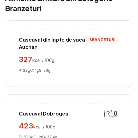
Branzeturi
Cascaval din lapte de vaca
BRANZETURI
Auchan
327
kcal / 100g
P:
23
g
C:
1
g
G:
26
g
🇷🇴
Cascaval Dobrogea
423
kcal / 100g
P:
28.6
g
C:
1
g
G:
32.4
g