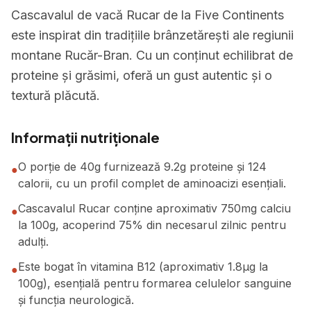
Cascavalul de vacă Rucar de la Five Continents
este inspirat din tradițiile brânzetărești ale regiunii
montane Rucăr-Bran. Cu un conținut echilibrat de
proteine și grăsimi, oferă un gust autentic și o
textură plăcută.
Informații nutriționale
O porție de 40g furnizează 9.2g proteine și 124
●
calorii, cu un profil complet de aminoacizi esențiali.
Cascavalul Rucar conține aproximativ 750mg calciu
●
la 100g, acoperind 75% din necesarul zilnic pentru
adulți.
Este bogat în vitamina B12 (aproximativ 1.8μg la
●
100g), esențială pentru formarea celulelor sanguine
și funcția neurologică.