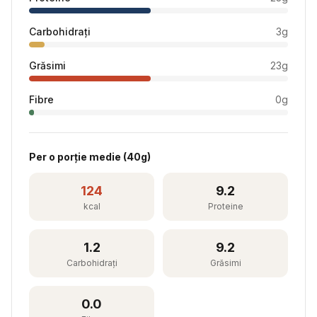
Carbohidrați
3
g
Grăsimi
23
g
Fibre
0
g
Per
o porție medie
(
40
g)
124
9.2
kcal
Proteine
1.2
9.2
Carbohidrați
Grăsimi
0.0