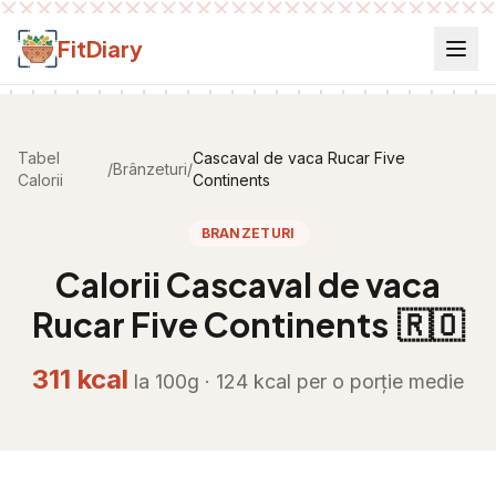
Salt la conținut
FitDiary
Tabel
Cascaval de vaca Rucar Five
/
Brânzeturi
/
Calorii
Continents
BRANZETURI
Calorii
Cascaval de vaca
Rucar Five Continents
🇷🇴
311
kcal
la 100g ·
124
kcal per
o porție medie