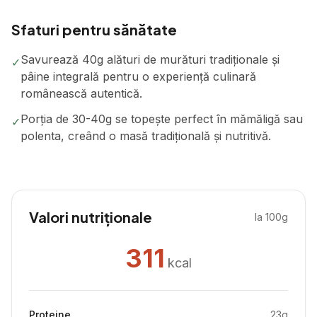
Sfaturi pentru sănătate
Savurează 40g alături de murături tradiționale și
✓
pâine integrală pentru o experiență culinară
românească autentică.
Porția de 30-40g se topește perfect în mămăligă sau
✓
polenta, creând o masă tradițională și nutritivă.
Valori nutriționale
la 100g
311
kcal
Proteine
23
g