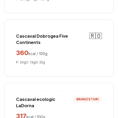
🇷🇴
Cascaval Dobrogea Five
Continents
360
kcal / 100g
P:
20
g
C:
13
g
G:
25
g
Cascaval ecologic
BRANZETURI
LaDorna
317
kcal / 100g