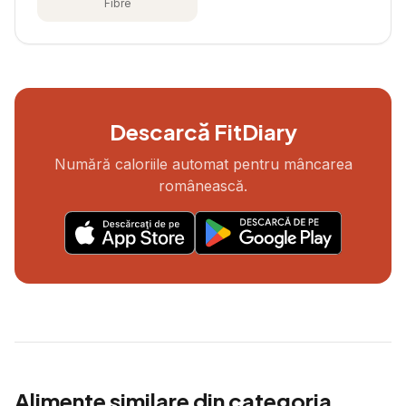
Fibre
Descarcă FitDiary
Numără caloriile automat pentru mâncarea
românească.
Alimente similare din categoria