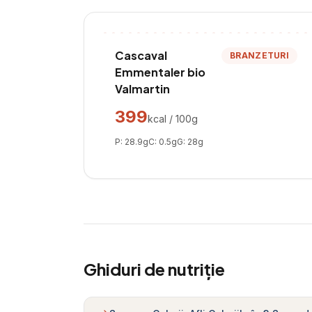
Cascaval
BRANZETURI
Emmentaler bio
Valmartin
399
kcal / 100g
P:
28.9
g
C:
0.5
g
G:
28
g
Ghiduri de nutriție