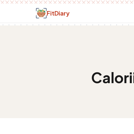
Salt la conținut
FitDiary
Calori