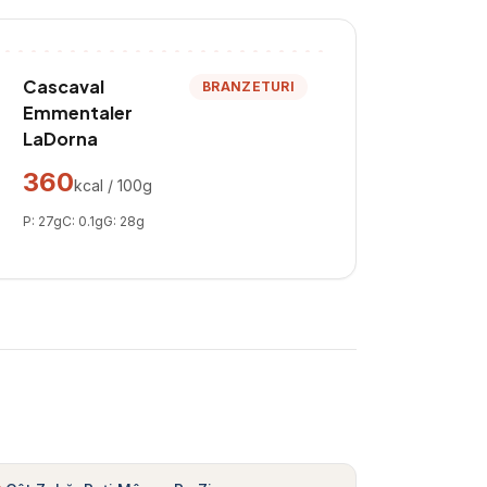
Cascaval
BRANZETURI
Emmentaler
LaDorna
360
kcal / 100g
P:
27
g
C:
0.1
g
G:
28
g