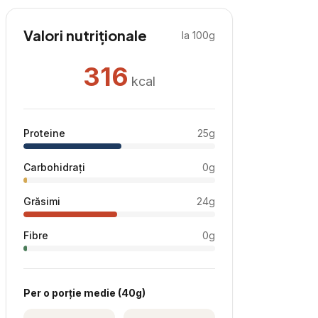
Valori nutriționale
la 100g
316
kcal
Proteine
25
g
Carbohidrați
0
g
Grăsimi
24
g
Fibre
0
g
Per
o porție medie
(
40
g)