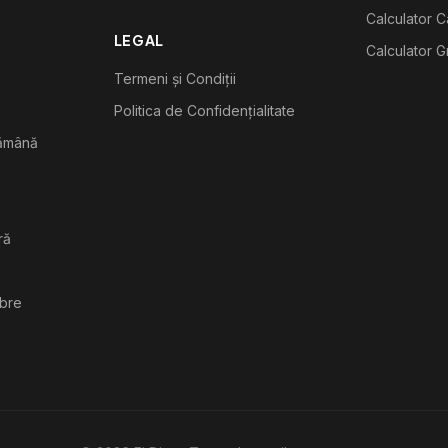
Calculator C
LEGAL
Calculator G
Termeni și Condiții
Politica de Confidențialitate
tămână
ră
ibre