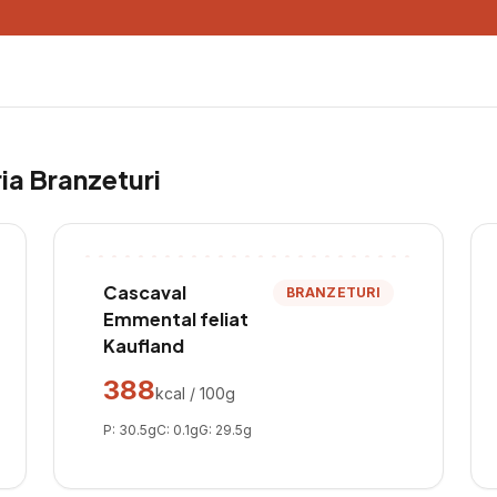
ria
Branzeturi
Cascaval
BRANZETURI
Emmental feliat
Kaufland
388
kcal / 100g
P:
30.5
g
C:
0.1
g
G:
29.5
g