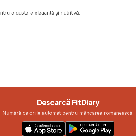
ntru o gustare elegantă și nutritivă.
Descarcă FitDiary
Numără caloriile automat pentru mâncarea românească.