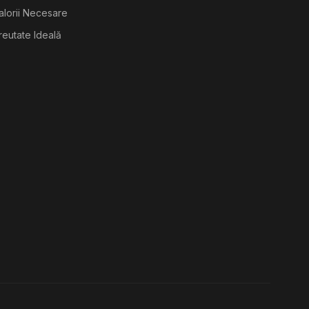
alorii Necesare
reutate Ideală