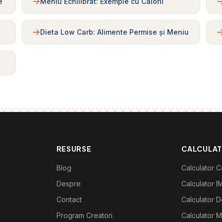
e
Meniu Echilibrat: Exemple cu Calorii
Dieta Low Carb: Alimente Permise și Meniu
RESURSE
CALCULA
Blog
Calculator Ca
Despre
Calculator I
Contact
Calculator De
Program Creatori
Calculator M