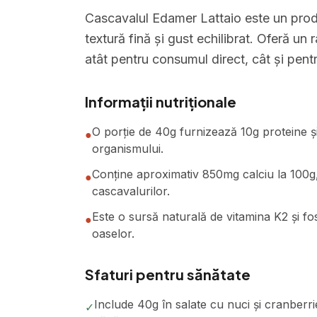
Cascavalul Edamer Lattaio este un produ
textură fină și gust echilibrat. Oferă un r
atât pentru consumul direct, cât și pent
Informații nutriționale
O porție de 40g furnizează 10g proteine și 1
●
organismului.
Conține aproximativ 850mg calciu la 100g, 
●
cascavalurilor.
Este o sursă naturală de vitamina K2 și fo
●
oaselor.
Sfaturi pentru sănătate
Include 40g în salate cu nuci și cranberri
✓