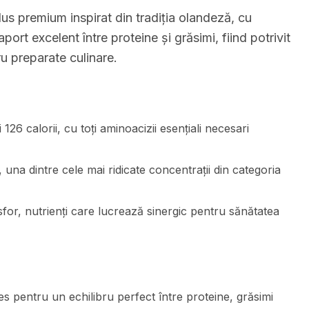
s premium inspirat din tradiția olandeză, cu
aport excelent între proteine și grăsimi, fiind potrivit
ru preparate culinare.
26 calorii, cu toți aminoacizii esențiali necesari
una dintre cele mai ridicate concentrații din categoria
sfor, nutrienți care lucrează sinergic pentru sănătatea
es pentru un echilibru perfect între proteine, grăsimi