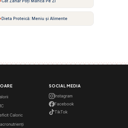
Cât Zahăr Poți Mânca Pe Zi
Dieta Proteică: Meniu și Alimente
TOARE
SOCIAL MEDIA
Instagram
lorii
Facebook
MC
TikTok
ficit Caloric
acronutrienți