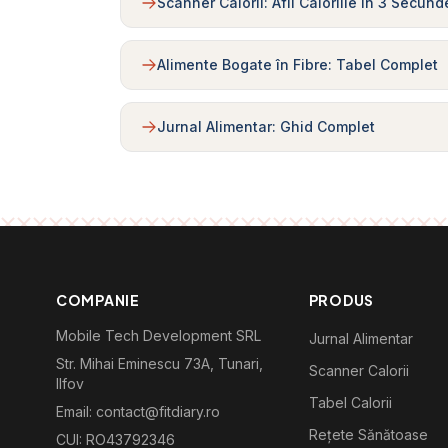
Scanner Calorii: Afli Caloriile în 3 Secund
Alimente Bogate în Fibre: Tabel Complet
Jurnal Alimentar: Ghid Complet
COMPANIE
PRODUS
Mobile Tech Development SRL
Jurnal Alimentar
Str. Mihai Eminescu 73A, Tunari,
Scanner Calorii
Ilfov
Tabel Calorii
Email: contact@fitdiary.ro
Rețete Sănătoase
CUI: RO43792346