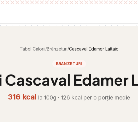
Tabel Calorii
/
Brânzeturi
/
Cascaval Edamer Lattaio
BRANZETURI
i
Cascaval Edamer L
316
kcal
la 100g ·
126
kcal per
o porție medie