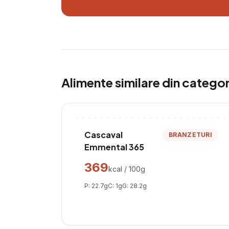
Alimente similare din catego
Cascaval
BRANZETURI
Emmental 365
369
kcal / 100g
P:
22.7
g
C:
1
g
G:
28.2
g