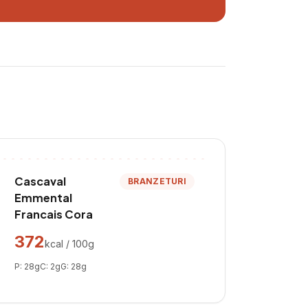
Cascaval
BRANZETURI
Emmental
Francais Cora
372
kcal / 100g
P:
28
g
C:
2
g
G:
28
g