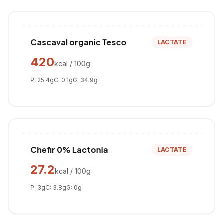
Cascaval organic Tesco
LACTATE
420
kcal / 100g
P:
25.4
g
C:
0.1
g
G:
34.9
g
Chefir 0% Lactonia
LACTATE
27.2
kcal / 100g
P:
3
g
C:
3.8
g
G:
0
g