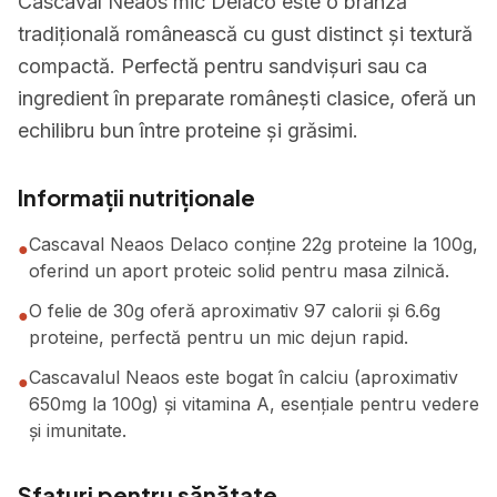
Cascaval Neaos mic Delaco este o brânză
tradițională românească cu gust distinct și textură
compactă. Perfectă pentru sandvișuri sau ca
ingredient în preparate românești clasice, oferă un
echilibru bun între proteine și grăsimi.
Informații nutriționale
Cascaval Neaos Delaco conține 22g proteine la 100g,
●
oferind un aport proteic solid pentru masa zilnică.
O felie de 30g oferă aproximativ 97 calorii și 6.6g
●
proteine, perfectă pentru un mic dejun rapid.
Cascavalul Neaos este bogat în calciu (aproximativ
●
650mg la 100g) și vitamina A, esențiale pentru vedere
și imunitate.
Sfaturi pentru sănătate