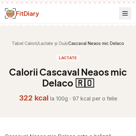
Salt la conținut
FitDiary
Tabel Calorii
/
Lactate și Ouă
/
Cascaval Neaos mic Delaco
LACTATE
Calorii
Cascaval Neaos mic
Delaco
🇷🇴
322
kcal
la 100g ·
97
kcal per
o felie