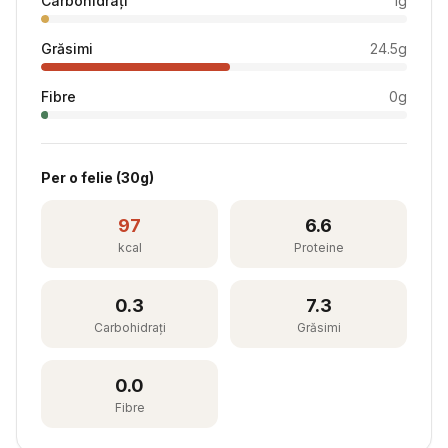
Carbohidrați
1
g
Grăsimi
24.5
g
Fibre
0
g
Per
o felie
(
30
g)
97
6.6
kcal
Proteine
0.3
7.3
Carbohidrați
Grăsimi
0.0
Fibre