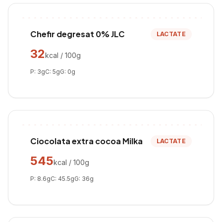
Chefir degresat 0% JLC
LACTATE
32
kcal / 100g
P:
3
g
C:
5
g
G:
0
g
Ciocolata extra cocoa Milka
LACTATE
545
kcal / 100g
P:
8.6
g
C:
45.5
g
G:
36
g