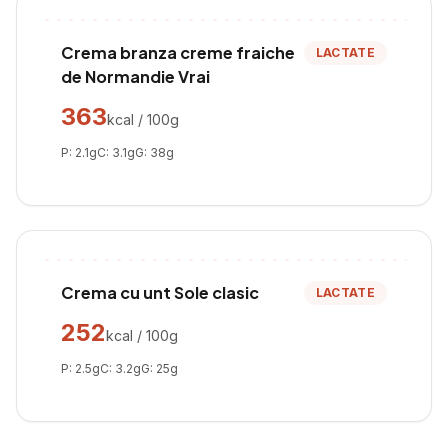
Crema branza creme fraiche
LACTATE
de Normandie Vrai
363
kcal / 100g
P:
2.1
g
C:
3.1
g
G:
38
g
Crema cu unt Sole clasic
LACTATE
252
kcal / 100g
P:
2.5
g
C:
3.2
g
G:
25
g