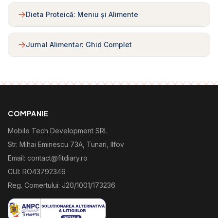
Dieta Proteică: Meniu și Alimente
Jurnal Alimentar: Ghid Complet
COMPANIE
Mobile Tech Development SRL
Str. Mihai Eminescu 73A, Tunari, Ilfov
Email: contact@fitdiary.ro
CUI: RO43792346
Reg. Comertului: J20/1001/173236