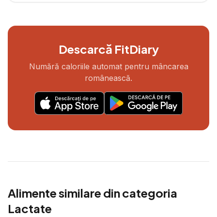
Descarcă FitDiary
Numără caloriile automat pentru mâncarea
românească.
Alimente similare din categoria
Lactate