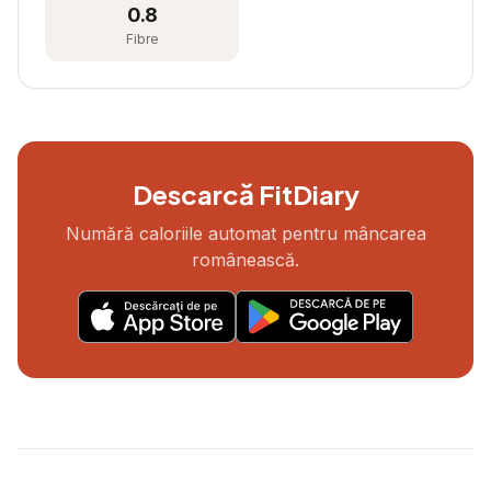
0.8
Fibre
Descarcă FitDiary
Numără caloriile automat pentru mâncarea
românească.