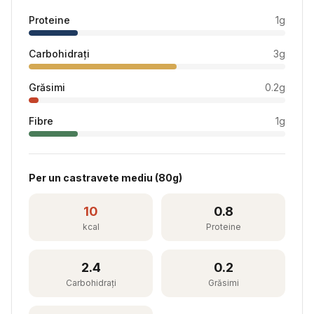
Proteine
1
g
Carbohidrați
3
g
Grăsimi
0.2
g
Fibre
1
g
Per
un castravete mediu
(
80
g)
10
0.8
kcal
Proteine
2.4
0.2
Carbohidrați
Grăsimi