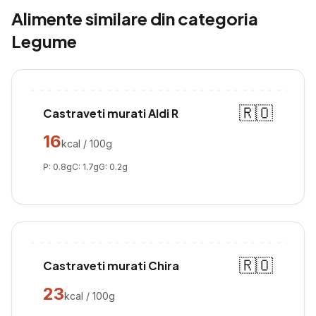
Alimente similare din categoria
Legume
🇷🇴
Castraveti murati Aldi R
16
kcal / 100g
P:
0.8
g
C:
1.7
g
G:
0.2
g
🇷🇴
Castraveti murati Chira
23
kcal / 100g