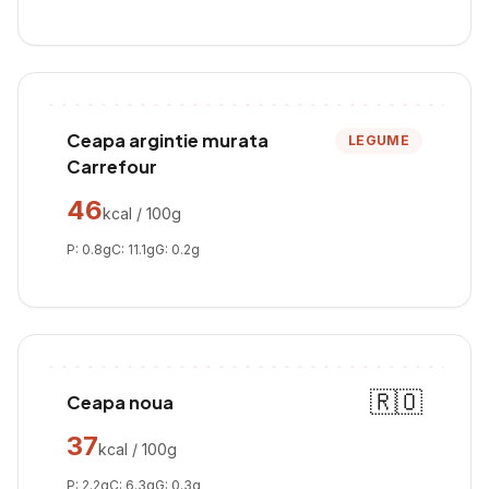
Ceapa argintie murata
LEGUME
Carrefour
46
kcal / 100g
P:
0.8
g
C:
11.1
g
G:
0.2
g
🇷🇴
Ceapa noua
37
kcal / 100g
P:
2.2
g
C:
6.3
g
G:
0.3
g