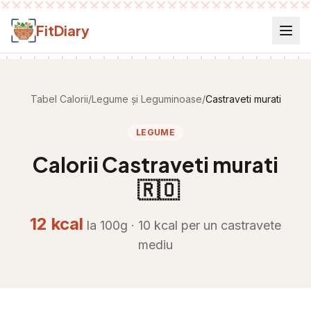
Salt la conținut
FitDiary
Tabel Calorii
/
Legume și Leguminoase
/
Castraveti murati
LEGUME
Calorii
Castraveti murati
🇷🇴
12
kcal
la 100g ·
10
kcal per
un castravete
mediu