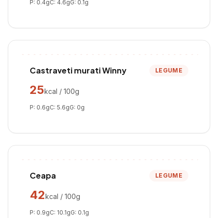
P:
0.4
g
C:
4.6
g
G:
0.1
g
Castraveti murati Winny
LEGUME
25
kcal / 100g
P:
0.6
g
C:
5.6
g
G:
0
g
Ceapa
LEGUME
42
kcal / 100g
P:
0.9
g
C:
10.1
g
G:
0.1
g