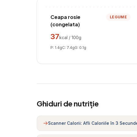
Ceapa rosie
LEGUME
(congelata)
37
kcal / 100g
P:
1.4
g
C:
7.4
g
G:
0.1
g
Ghiduri de nutriție
Scanner Calorii: Afli Caloriile în 3 Secund