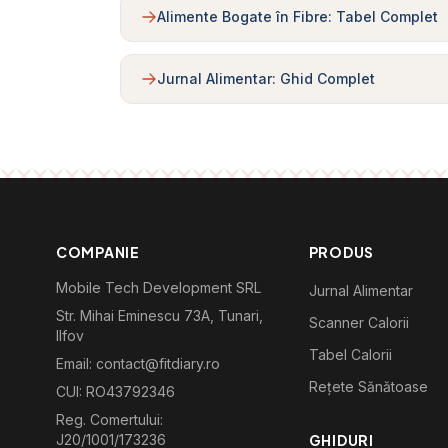
Alimente Bogate în Fibre: Tabel Complet
Jurnal Alimentar: Ghid Complet
COMPANIE
PRODUS
Mobile Tech Development SRL
Jurnal Alimentar
Str. Mihai Eminescu 73A, Tunari,
Scanner Calorii
Ilfov
Tabel Calorii
Email: contact@fitdiary.ro
Rețete Sănătoase
CUI: RO43792346
Reg. Comertului:
J20/1001/173236
GHIDURI