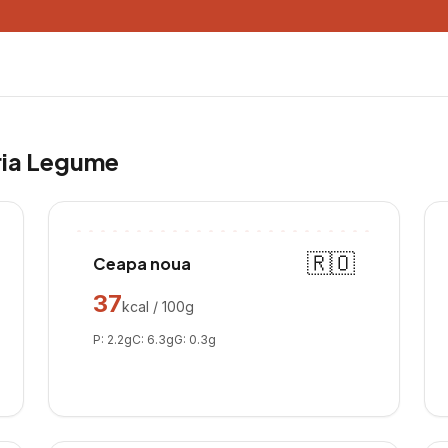
ria
Legume
🇷🇴
Ceapa noua
37
kcal / 100g
P:
2.2
g
C:
6.3
g
G:
0.3
g