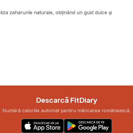
iza zaharurile naturale, obținând un gust dulce și
Descarcă FitDiary
Numără caloriile automat pentru mâncarea românească.