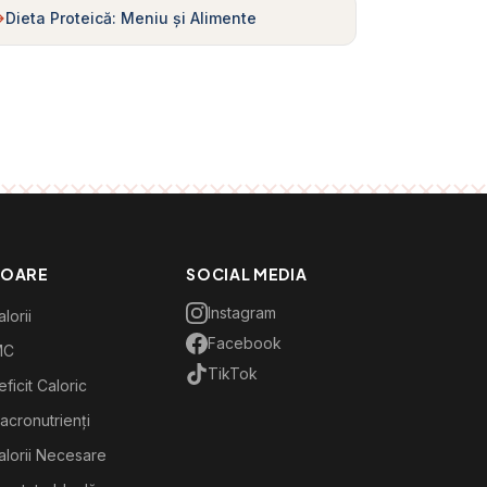
Dieta Proteică: Meniu și Alimente
TOARE
SOCIAL MEDIA
Instagram
lorii
Facebook
MC
TikTok
ficit Caloric
acronutrienți
alorii Necesare