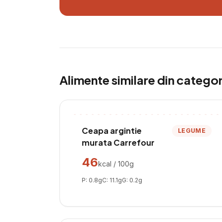
Alimente similare din catego
Ceapa argintie
LEGUME
murata Carrefour
46
kcal / 100g
P:
0.8
g
C:
11.1
g
G:
0.2
g