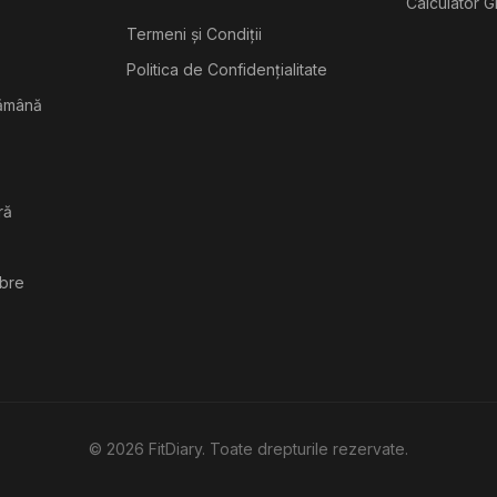
Calculator G
Termeni și Condiții
Politica de Confidențialitate
tămână
ră
ibre
©
2026
FitDiary. Toate drepturile rezervate.