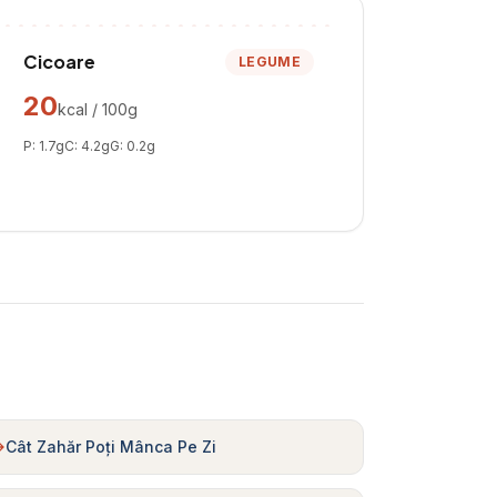
Cicoare
LEGUME
20
kcal / 100g
P:
1.7
g
C:
4.2
g
G:
0.2
g
Cât Zahăr Poți Mânca Pe Zi