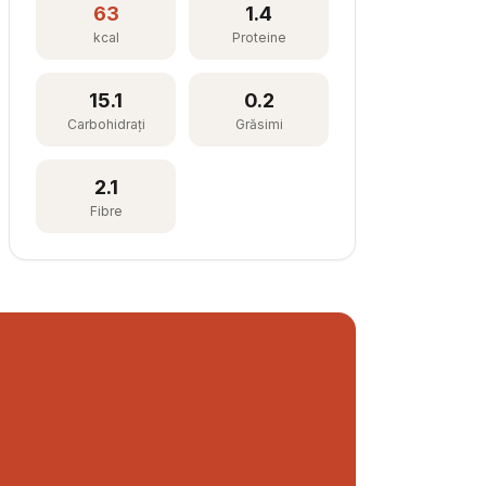
63
1.4
kcal
Proteine
15.1
0.2
Carbohidrați
Grăsimi
2.1
Fibre