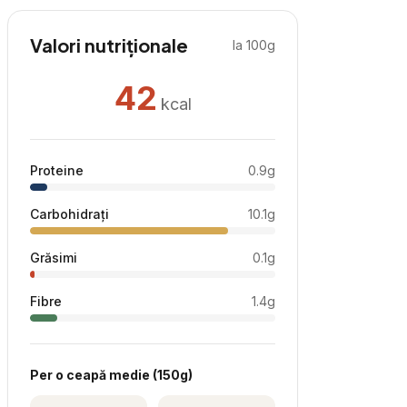
Valori nutriționale
la 100g
42
kcal
Proteine
0.9
g
Carbohidrați
10.1
g
Grăsimi
0.1
g
Fibre
1.4
g
Per
o ceapă medie
(
150
g)