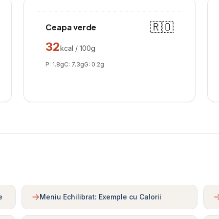
🇷🇴
Ceapa verde
32
kcal / 100g
P:
1.8
g
C:
7.3
g
G:
0.2
g
e
Meniu Echilibrat: Exemple cu Calorii