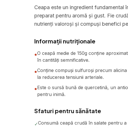
Ceapa este un ingredient fundamental în
preparat pentru aromă și gust. Fie crudă 
nutrienți valoroși și compuși benefici p
Informații nutriționale
O ceapă medie de 150g conține aproximativ 
●
în cantități semnificative.
Conține compuși sulfuroși precum alicina ca
●
la reducerea tensiunii arteriale.
Este o sursă bună de quercetină, un antiox
●
pentru inimă.
Sfaturi pentru sănătate
Consumă ceapă crudă în salate pentru a 
✓