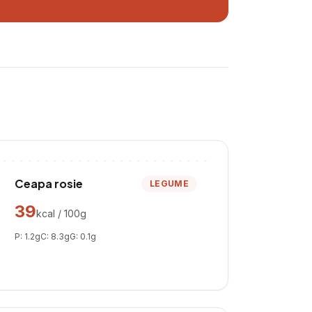
Ceapa rosie
LEGUME
39
kcal / 100g
P:
1.2
g
C:
8.3
g
G:
0.1
g