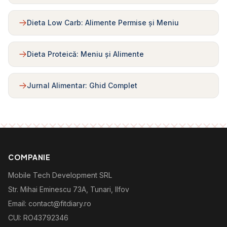
Dieta Low Carb: Alimente Permise și Meniu
Dieta Proteică: Meniu și Alimente
Jurnal Alimentar: Ghid Complet
COMPANIE
Mobile Tech Development SRL
Str. Mihai Eminescu 73A, Tunari, Ilfov
Email: contact@fitdiary.ro
CUI: RO43792346