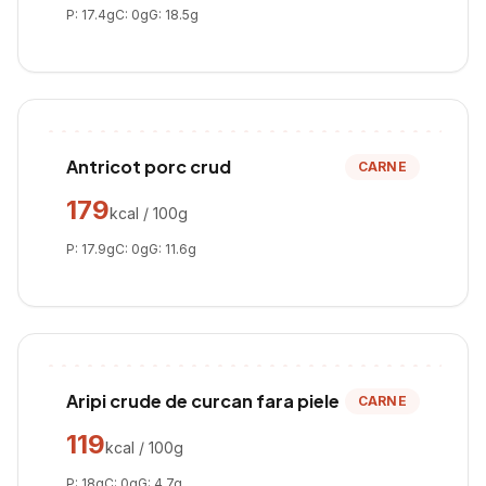
P:
17.4
g
C:
0
g
G:
18.5
g
Antricot porc crud
CARNE
179
kcal / 100g
P:
17.9
g
C:
0
g
G:
11.6
g
Aripi crude de curcan fara piele
CARNE
119
kcal / 100g
P:
18
g
C:
0
g
G:
4.7
g