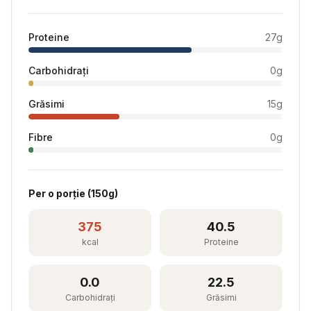
Proteine
27
g
Carbohidrați
0
g
Grăsimi
15
g
Fibre
0
g
Per
o porție
(
150
g)
375
40.5
kcal
Proteine
0.0
22.5
Carbohidrați
Grăsimi