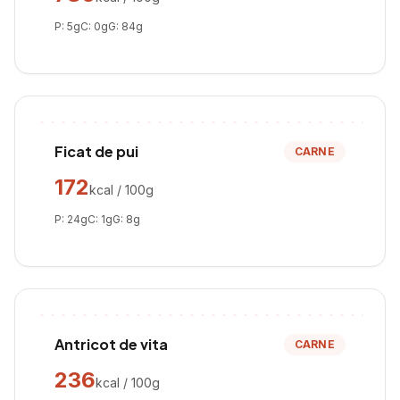
P:
5
g
C:
0
g
G:
84
g
Ficat de pui
CARNE
172
kcal / 100g
P:
24
g
C:
1
g
G:
8
g
Antricot de vita
CARNE
236
kcal / 100g