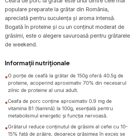
Ceafa de porc la grătar este unul dintre cele mai
populare preparate la grătar din România,
apreciată pentru suculența și aroma intensă.
Bogată în proteine și cu un conținut moderat de
grăsimi, este o alegere savuroasă pentru grătarele
de weekend.
Informații nutriționale
O porție de ceafă la grătar de 150g oferă 40.5g de
●
proteine, acoperind aproximativ 70% din necesarul
zilnic de proteine al unui adult.
Ceafa de porc conține aproximativ 0.9 mg de
●
vitamina B1 (tiamină) la 100g, esențială pentru
metabolismul energetic și funcția nervoasă.
Grătarul reduce conținutul de grăsimi al cefei cu 10-
●
15% față de prăjire, deoarece grăsimea în exces se