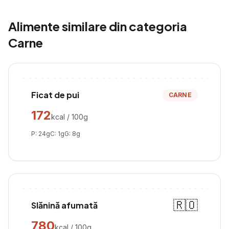
Alimente similare din categoria
Carne
Ficat de pui
CARNE
172
kcal / 100g
P:
24
g
C:
1
g
G:
8
g
🇷🇴
Slănină afumată
780
kcal / 100g