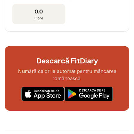
0.0
Fibre
Descarcă FitDiary
Numără caloriile automat pentru mâncarea
românească.