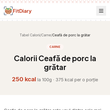
Salt la conținut
FitDiary
Tabel Calorii
/
Carne
/
Ceafă de porc la grătar
CARNE
Calorii
Ceafă de porc la
grătar
250
kcal
la 100g ·
375
kcal per
o porție