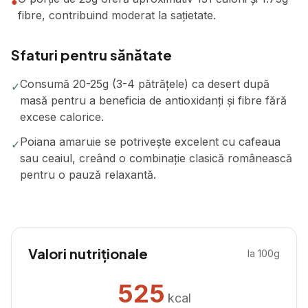
●
fibre, contribuind moderat la sațietate.
Sfaturi pentru sănătate
Consumă 20-25g (3-4 pătrățele) ca desert după
✓
masă pentru a beneficia de antioxidanți și fibre fără
excese calorice.
Poiana amaruie se potrivește excelent cu cafeaua
✓
sau ceaiul, creând o combinație clasică românească
pentru o pauză relaxantă.
Valori nutriționale
la 100g
525
kcal