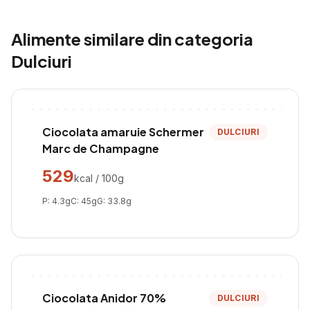
Alimente similare din categoria
Dulciuri
Ciocolata amaruie Schermer
DULCIURI
Marc de Champagne
529
kcal / 100g
P:
4.3
g
C:
45
g
G:
33.8
g
Ciocolata Anidor 70%
DULCIURI