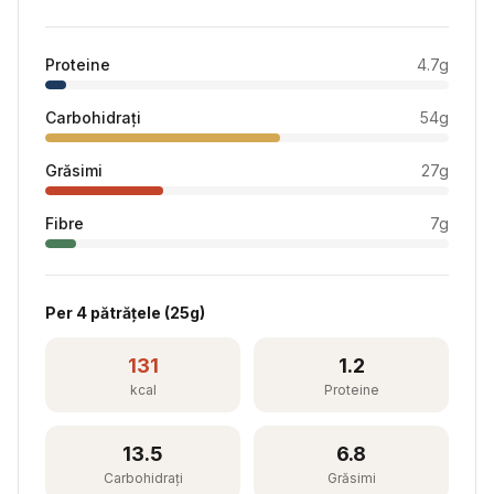
Proteine
4.7
g
Carbohidrați
54
g
Grăsimi
27
g
Fibre
7
g
Per
4 pătrățele
(
25
g)
131
1.2
kcal
Proteine
13.5
6.8
Carbohidrați
Grăsimi