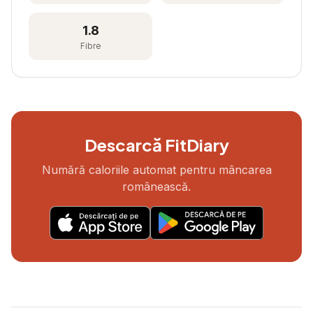
1.8
Fibre
Descarcă FitDiary
Numără caloriile automat pentru mâncarea
românească.