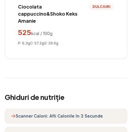
Ciocolata
DULCIURI
cappuccino&Shoko Keks
Amanie
525
kcal / 100g
P:
6.3
g
C:
57.2
g
G:
29.6
g
Ghiduri de nutriție
Scanner Calorii: Afli Caloriile în 3 Secunde