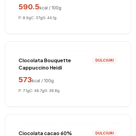
590.5
kcal / 100g
P:
8.9
g
C:
37
g
G:
44.1
g
CIocolata Bouquette
DULCIURI
Cappuccino Heidi
573
kcal / 100g
P:
7.1
g
C:
48.7
g
G:
38.8
g
Ciocolata cacao 60%
DULCIURI