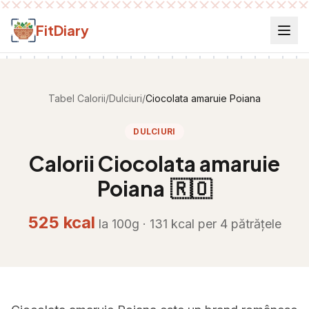
Salt la conținut
FitDiary
Tabel Calorii
/
Dulciuri
/
Ciocolata amaruie Poiana
DULCIURI
Calorii
Ciocolata amaruie
Poiana
🇷🇴
525
kcal
la 100g ·
131
kcal per
4 pătrățele