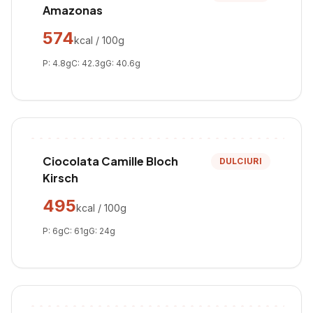
Amazonas
574
kcal / 100g
P:
4.8
g
C:
42.3
g
G:
40.6
g
Ciocolata Camille Bloch
DULCIURI
Kirsch
495
kcal / 100g
P:
6
g
C:
61
g
G:
24
g