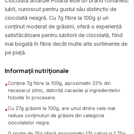
Ciocolata amaruie Poiana este un brand românesc
iubit, cunoscut pentru gustul său distinctiv de
ciocolată neagră. Cu 7g fibre la 100g și un
conținut moderat de grăsimi, oferă o experiență
satisfăcătoare pentru iubitorii de ciocolată, fiind
mai bogată în fibre decât multe alte sortimente de
pe piață.
Informații nutriționale
Conține 7g fibre la 100g, aproximativ 23% din
●
necesarul zilnic, datorită cacaolei și ingredientelor
folosite în procesare.
Cu 27g grăsimi la 100g, are unul dintre cele mai
●
reduse conținuturi de grăsimi din categoria
ciocolatelor negre.
O porție de 25g oferă aproximativ 131 calorii și 1.75g