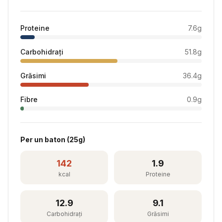
Proteine
7.6
g
Carbohidrați
51.8
g
Grăsimi
36.4
g
Fibre
0.9
g
Per
un baton
(
25
g)
142
1.9
kcal
Proteine
12.9
9.1
Carbohidrați
Grăsimi