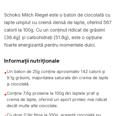
Schoko Milch Riegel este o baton de ciocolată cu
lapte umplut cu cremă densă de lapte, oferind 567
calorii la 100g. Cu un conținut ridicat de grăsimi
(36.4g) și carbohidrați (51.8g), este o opțiune
foarte energizantă pentru momentele dulci.
Informații nutriționale
Un baton de 25g conține aproximativ 142 calorii și
●
9.1g grăsimi, majoritatea saturate din crema de lapte
și ciocolată.
Conține 7.6g proteine la 100g din laptele praf și
●
crema de lapte, oferind un aport proteic mai ridicat
decât multe alte ciocolate.
Cu doar 0.9g fibre la 100g, această ciocolată nu