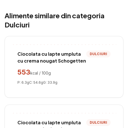
Alimente similare din categoria
Dulciuri
Ciocolata cu lapte umpluta
DULCIURI
cu crema nougat Schogetten
553
kcal / 100g
P:
6.3
g
C:
54.6
g
G:
33.9
g
Ciocolata cu lapte umpluta
DULCIURI