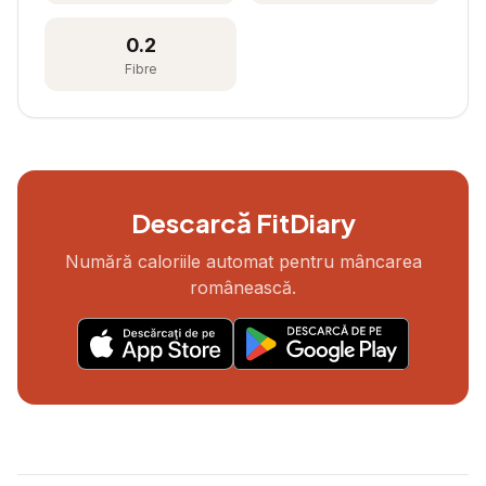
0.2
Fibre
Descarcă FitDiary
Numără caloriile automat pentru mâncarea
românească.