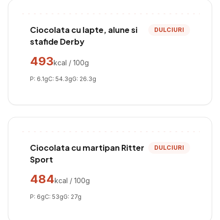
Ciocolata cu lapte, alune si
DULCIURI
stafide Derby
493
kcal / 100g
P:
6.1
g
C:
54.3
g
G:
26.3
g
Ciocolata cu martipan Ritter
DULCIURI
Sport
484
kcal / 100g
P:
6
g
C:
53
g
G:
27
g