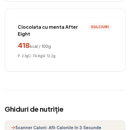
Ciocolata cu menta After
DULCIURI
Eight
418
kcal / 100g
P:
2.1
g
C:
74.6
g
G:
12.2
g
Ghiduri de nutriție
Scanner Calorii: Afli Caloriile în 3 Secunde