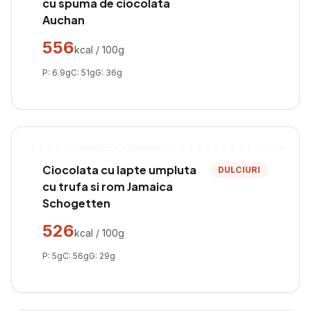
cu spuma de ciocolata
Auchan
556
kcal / 100g
P:
6.9
g
C:
51
g
G:
36
g
Ciocolata cu lapte umpluta
DULCIURI
cu trufa si rom Jamaica
Schogetten
526
kcal / 100g
P:
5
g
C:
56
g
G:
29
g