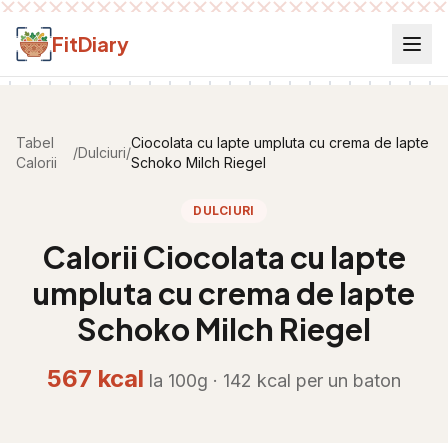
Salt la conținut
FitDiary
Tabel
Ciocolata cu lapte umpluta cu crema de lapte
/
Dulciuri
/
Calorii
Schoko Milch Riegel
DULCIURI
Calorii
Ciocolata cu lapte
umpluta cu crema de lapte
Schoko Milch Riegel
567
kcal
la 100g ·
142
kcal per
un baton