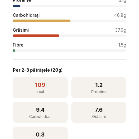
Proteine
6.1
g
Carbohidrați
46.8
g
Grăsimi
37.9
g
Fibre
1.5
g
Per
2-3 pătrățele
(
20
g)
109
1.2
kcal
Proteine
9.4
7.6
Carbohidrați
Grăsimi
0.3