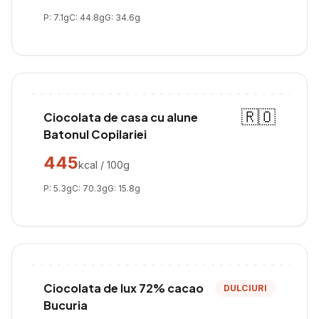
P:
7.1
g
C:
44.8
g
G:
34.6
g
🇷🇴
Ciocolata de casa cu alune
Batonul Copilariei
445
kcal / 100g
P:
5.3
g
C:
70.3
g
G:
15.8
g
Ciocolata de lux 72% cacao
DULCIURI
Bucuria