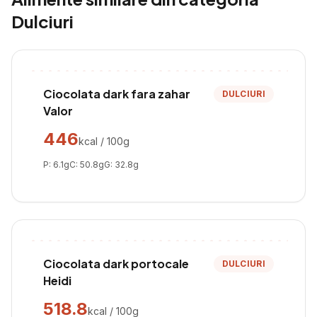
Dulciuri
Ciocolata dark fara zahar
DULCIURI
Valor
446
kcal / 100g
P:
6.1
g
C:
50.8
g
G:
32.8
g
Ciocolata dark portocale
DULCIURI
Heidi
518.8
kcal / 100g