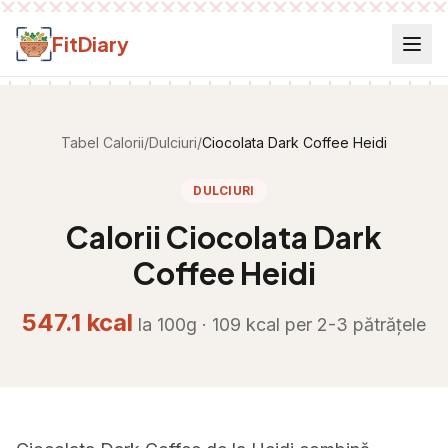
Salt la conținut
FitDiary
Tabel Calorii
/
Dulciuri
/
Ciocolata Dark Coffee Heidi
DULCIURI
Calorii
Ciocolata Dark
Coffee Heidi
547.1
kcal
la 100g ·
109
kcal per
2-3 pătrățele