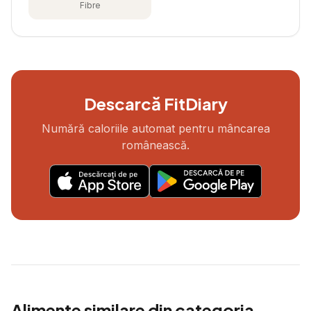
Fibre
Descarcă FitDiary
Numără caloriile automat pentru mâncarea
românească.
Alimente similare din categoria