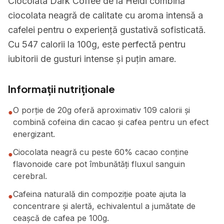
Ciocolata Dark Coffee de la Heidi combină
ciocolata neagră de calitate cu aroma intensă a
cafelei pentru o experiență gustativă sofisticată.
Cu 547 calorii la 100g, este perfectă pentru
iubitorii de gusturi intense și puțin amare.
Informații nutriționale
O porție de 20g oferă aproximativ 109 calorii și
●
combină cofeina din cacao și cafea pentru un efect
energizant.
Ciocolata neagră cu peste 60% cacao conține
●
flavonoide care pot îmbunătăți fluxul sanguin
cerebral.
Cafeina naturală din compoziție poate ajuta la
●
concentrare și alertă, echivalentul a jumătate de
ceașcă de cafea pe 100g.