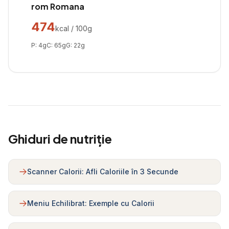
rom Romana
474
kcal / 100g
P:
4
g
C:
65
g
G:
22
g
Ghiduri de nutriție
Scanner Calorii: Afli Caloriile în 3 Secunde
Meniu Echilibrat: Exemple cu Calorii