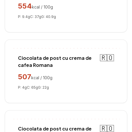
554
kcal / 100g
P:
9.4
g
C:
37
g
G:
40.9
g
🇷🇴
Ciocolata de post cu crema de
cafea Romana
507
kcal / 100g
P:
4
g
C:
65
g
G:
22
g
🇷🇴
Ciocolata de post cu crema de