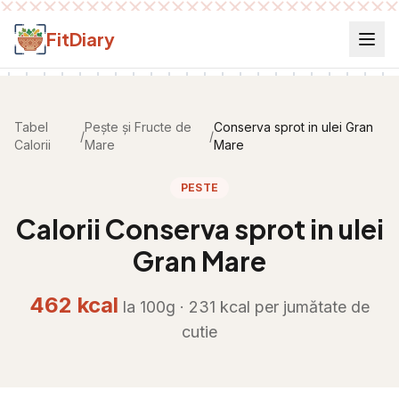
Salt la conținut
FitDiary
Tabel
Pește și Fructe de
Conserva sprot in ulei Gran
/
/
Calorii
Mare
Mare
PESTE
Calorii
Conserva sprot in ulei
Gran Mare
462
kcal
la 100g ·
231
kcal per
jumătate de
cutie