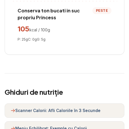
Conserva ton bucati in suc
PESTE
propriu Princess
105
kcal / 100g
P:
25
g
C:
0
g
G:
5
g
Ghiduri de nutriție
Scanner Calorii: Afli Caloriile în 3 Secunde
Meniu Echilibrat: Exemple cu Calorii