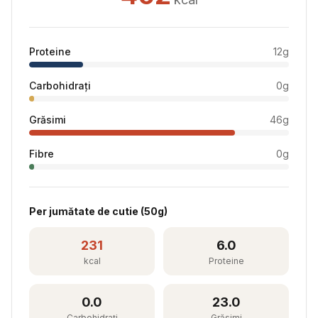
Proteine
12
g
Carbohidrați
0
g
Grăsimi
46
g
Fibre
0
g
Per
jumătate de cutie
(
50
g)
231
6.0
kcal
Proteine
0.0
23.0
Carbohidrați
Grăsimi