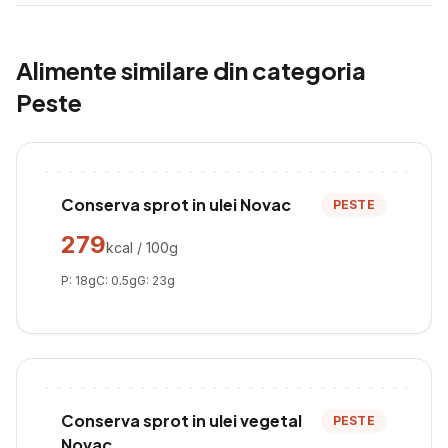
Alimente similare din categoria
Peste
Conserva sprot in ulei Novac
PESTE
279
kcal / 100g
P:
18
g
C:
0.5
g
G:
23
g
Conserva sprot in ulei vegetal
PESTE
Novac