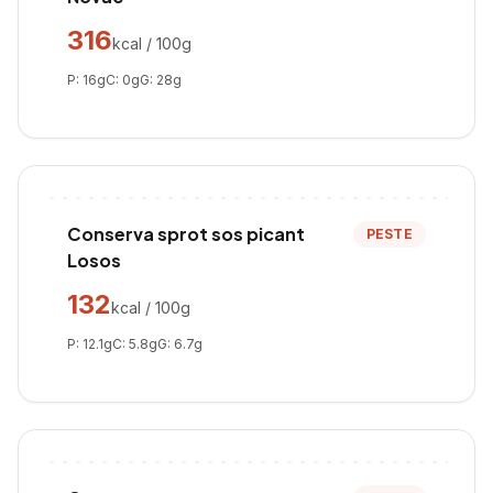
316
kcal / 100g
P:
16
g
C:
0
g
G:
28
g
Conserva sprot sos picant
PESTE
Losos
132
kcal / 100g
P:
12.1
g
C:
5.8
g
G:
6.7
g