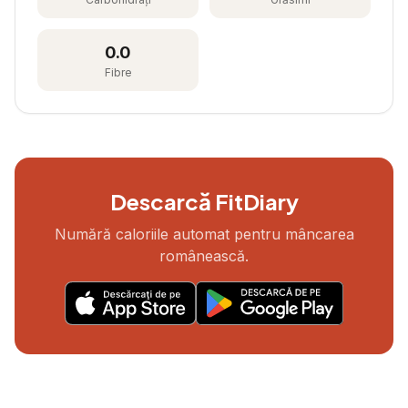
0.0
Fibre
Descarcă FitDiary
Numără caloriile automat pentru mâncarea
românească.