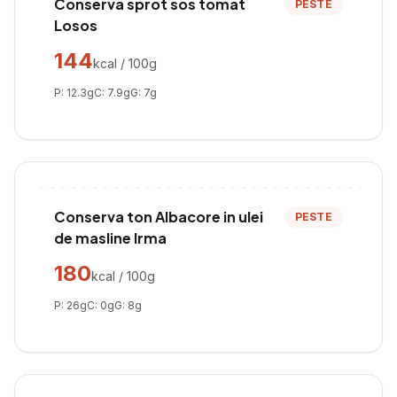
Conserva sprot sos tomat
PESTE
Losos
144
kcal / 100g
P:
12.3
g
C:
7.9
g
G:
7
g
Conserva ton Albacore in ulei
PESTE
de masline Irma
180
kcal / 100g
P:
26
g
C:
0
g
G:
8
g