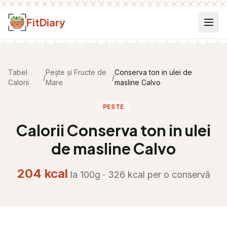
Salt la conținut
FitDiary
Tabel
Pește și Fructe de
Conserva ton in ulei de
/
/
Calorii
Mare
masline Calvo
PESTE
Calorii
Conserva ton in ulei
de masline Calvo
204
kcal
la 100g ·
326
kcal per
o conservă