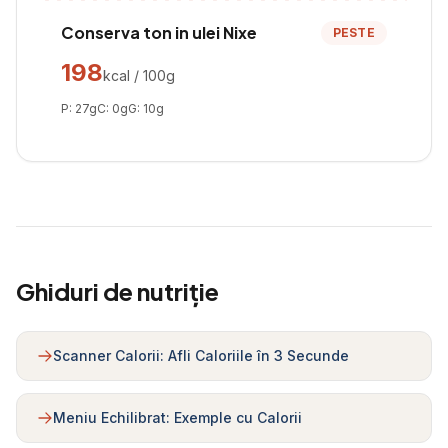
Conserva ton in ulei Nixe
PESTE
198
kcal / 100g
P:
27
g
C:
0
g
G:
10
g
Ghiduri de nutriție
Scanner Calorii: Afli Caloriile în 3 Secunde
Meniu Echilibrat: Exemple cu Calorii