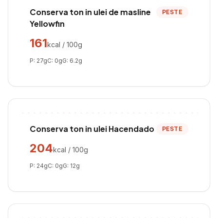
Conserva ton in ulei de masline
PESTE
Yellowfin
161
kcal / 100g
P:
27
g
C:
0
g
G:
6.2
g
Conserva ton in ulei Hacendado
PESTE
204
kcal / 100g
P:
24
g
C:
0
g
G:
12
g