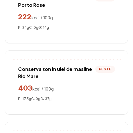
Porto Rose
222
kcal / 100g
P:
24
g
C:
0
g
G:
14
g
Conserva ton in ulei de masline
PESTE
Rio Mare
403
kcal / 100g
P:
17.5
g
C:
0
g
G:
37
g