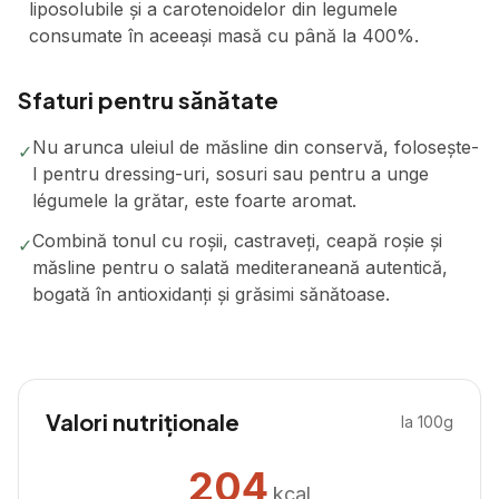
liposolubile și a carotenoidelor din legumele
consumate în aceeași masă cu până la 400%.
Sfaturi pentru sănătate
Nu arunca uleiul de măsline din conservă, folosește-
✓
l pentru dressing-uri, sosuri sau pentru a unge
légumele la grătar, este foarte aromat.
Combină tonul cu roșii, castraveți, ceapă roșie și
✓
măsline pentru o salată mediteraneană autentică,
bogată în antioxidanți și grăsimi sănătoase.
Valori nutriționale
la 100g
204
kcal