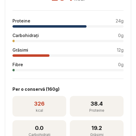
Proteine
24
g
Carbohidrați
0
g
Grăsimi
12
g
Fibre
0
g
Per
o conservă
(
160
g)
326
38.4
kcal
Proteine
0.0
19.2
Carbohidrați
Grăsimi