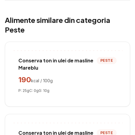
Alimente similare din categoria
Peste
Conserva ton in ulei de masline
PESTE
Mareblu
190
kcal / 100g
P:
25
g
C:
0
g
G:
10
g
Conserva ton in ulei de masline
PESTE