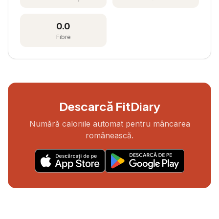
0.0
Fibre
Descarcă FitDiary
Numără caloriile automat pentru mâncarea
românească.