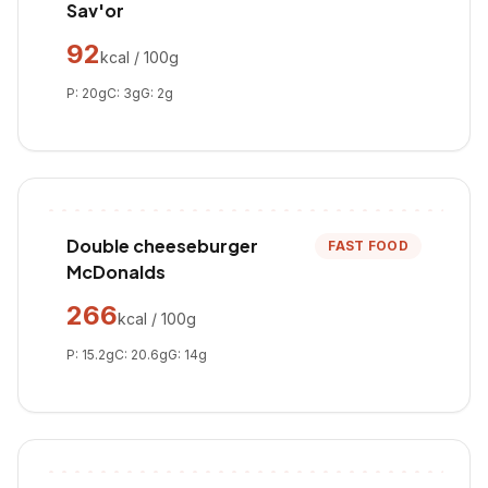
Sav'or
92
kcal / 100g
P:
20
g
C:
3
g
G:
2
g
Double cheeseburger
FAST FOOD
McDonalds
266
kcal / 100g
P:
15.2
g
C:
20.6
g
G:
14
g