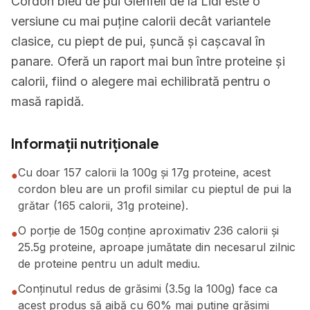
Cordon bleu de pui Glenfell de la Lidl este o
versiune cu mai puține calorii decât variantele
clasice, cu piept de pui, șuncă și cașcaval în
panare. Oferă un raport mai bun între proteine și
calorii, fiind o alegere mai echilibrată pentru o
masă rapidă.
Informații nutriționale
Cu doar 157 calorii la 100g și 17g proteine, acest
●
cordon bleu are un profil similar cu pieptul de pui la
grătar (165 calorii, 31g proteine).
O porție de 150g conține aproximativ 236 calorii și
●
25.5g proteine, aproape jumătate din necesarul zilnic
de proteine pentru un adult mediu.
Conținutul redus de grăsimi (3.5g la 100g) face ca
●
acest produs să aibă cu 60% mai puține grăsimi