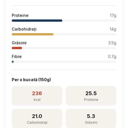
Proteine
17
g
Carbohidrați
14
g
Grăsimi
3.5
g
Fibre
0.7
g
Per
o bucată
(
150
g)
236
25.5
kcal
Proteine
21.0
5.3
Carbohidrați
Grăsimi