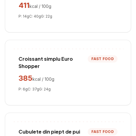
411
kcal / 100g
P:
14
g
C:
40
g
G:
22
g
Croissant simplu Euro
FAST FOOD
Shopper
385
kcal / 100g
P:
6
g
C:
37
g
G:
24
g
Cubulete din piept de pui
FAST FOOD