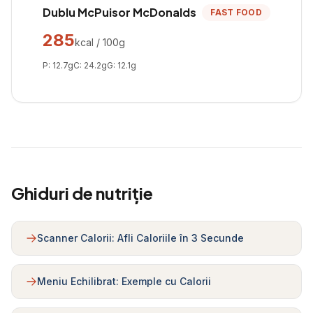
Dublu McPuisor McDonalds
FAST FOOD
285
kcal / 100g
P:
12.7
g
C:
24.2
g
G:
12.1
g
Ghiduri de nutriție
Scanner Calorii: Afli Caloriile în 3 Secunde
Meniu Echilibrat: Exemple cu Calorii