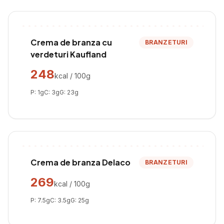
Crema de branza cu
BRANZETURI
verdeturi Kaufland
248
kcal / 100g
P:
1
g
C:
3
g
G:
23
g
Crema de branza Delaco
BRANZETURI
269
kcal / 100g
P:
7.5
g
C:
3.5
g
G:
25
g