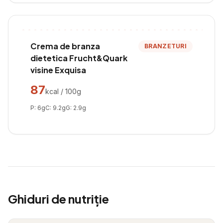
Crema de branza
BRANZETURI
dietetica Frucht&Quark
visine Exquisa
87
kcal / 100g
P:
6
g
C:
9.2
g
G:
2.9
g
Ghiduri de nutriție