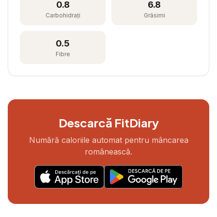
0.8
6.8
Carbohidrați
Grăsimi
0.5
Fibre
Descarcă FitDiary
Numără caloriile automat pentru mâncarea
românească.