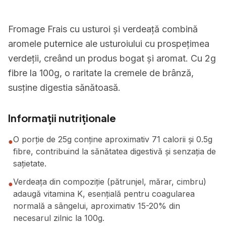
Fromage Frais cu usturoi și verdeață combină
aromele puternice ale usturoiului cu prospețimea
verdeții, creând un produs bogat și aromat. Cu 2g
fibre la 100g, o raritate la cremele de brânză,
susține digestia sănătoasă.
Informații nutriționale
O porție de 25g conține aproximativ 71 calorii și 0.5g
●
fibre, contribuind la sănătatea digestivă și senzația de
sațietate.
Verdeața din compoziție (pătrunjel, mărar, cimbru)
●
adaugă vitamina K, esențială pentru coagularea
normală a sângelui, aproximativ 15-20% din
necesarul zilnic la 100g.