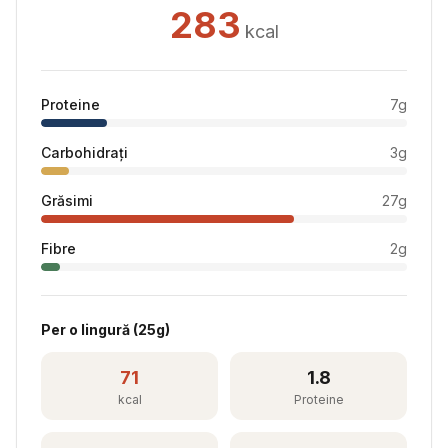
283
kcal
Proteine
7
g
Carbohidrați
3
g
Grăsimi
27
g
Fibre
2
g
Per
o lingură
(
25
g)
71
1.8
kcal
Proteine