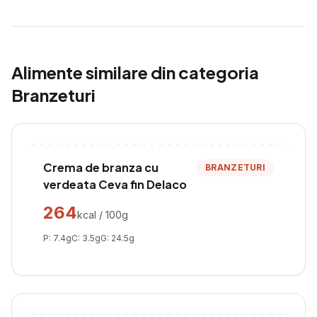
Alimente similare din categoria
Branzeturi
Crema de branza cu
BRANZETURI
verdeata Ceva fin Delaco
264
kcal / 100g
P:
7.4
g
C:
3.5
g
G:
24.5
g