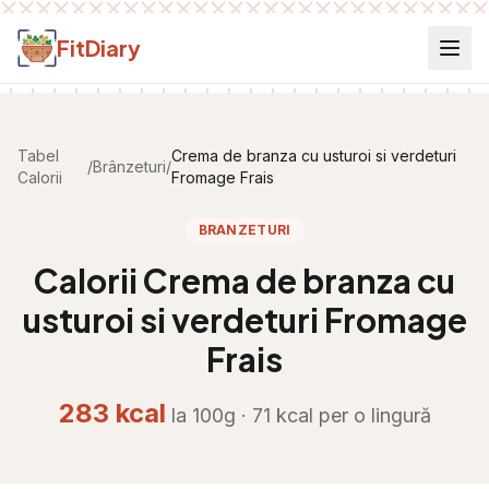
Salt la conținut
FitDiary
Tabel
Crema de branza cu usturoi si verdeturi
/
Brânzeturi
/
Calorii
Fromage Frais
BRANZETURI
Calorii
Crema de branza cu
usturoi si verdeturi Fromage
Frais
283
kcal
la 100g ·
71
kcal per
o lingură