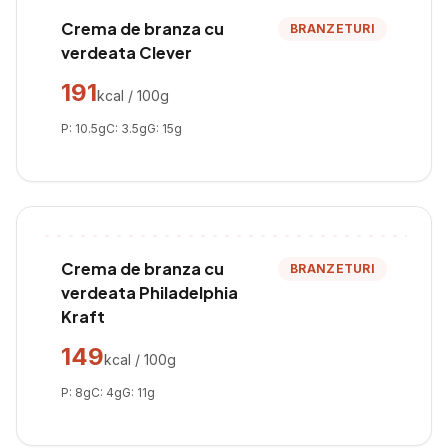
Crema de branza cu
BRANZETURI
verdeata Clever
191
kcal / 100g
P:
10.5
g
C:
3.5
g
G:
15
g
Crema de branza cu
BRANZETURI
verdeata Philadelphia
Kraft
149
kcal / 100g
P:
8
g
C:
4
g
G:
11
g