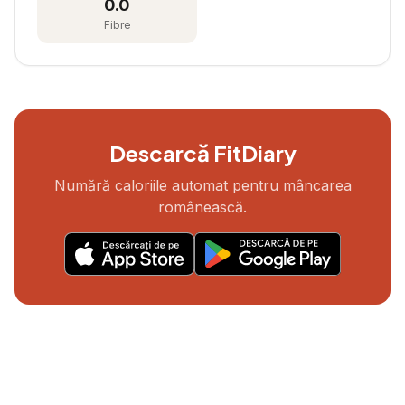
0.0
Fibre
Descarcă FitDiary
Numără caloriile automat pentru mâncarea
românească.