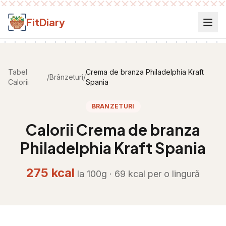
Salt la conținut
FitDiary
Tabel
Crema de branza Philadelphia Kraft
/
Brânzeturi
/
Calorii
Spania
BRANZETURI
Calorii
Crema de branza
Philadelphia Kraft Spania
275
kcal
la 100g ·
69
kcal per
o lingură