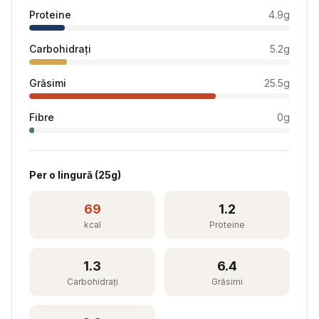
Proteine
4.9
g
Carbohidrați
5.2
g
Grăsimi
25.5
g
Fibre
0
g
Per
o lingură
(
25
g)
69
1.2
kcal
Proteine
1.3
6.4
Carbohidrați
Grăsimi