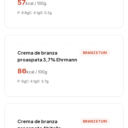
57
kcal / 100g
P:
9.8
g
C:
4.1
g
G:
0.2
g
Crema de branza
BRANZETURI
proaspata 3,7% Ehrmann
86
kcal / 100g
P:
9
g
C:
4.1
g
G:
3.7
g
Crema de branza
BRANZETURI