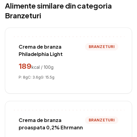
Alimente similare din categoria
Branzeturi
Crema de branza
BRANZETURI
Philadelphia Light
189
kcal / 100g
P:
8
g
C:
3.6
g
G:
15.5
g
Crema de branza
BRANZETURI
proaspata 0,2% Ehrmann