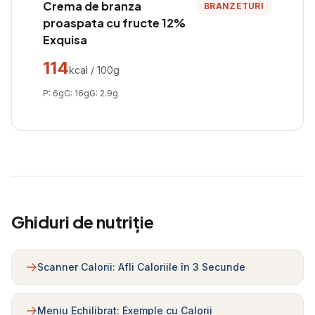
Crema de branza
BRANZETURI
proaspata cu fructe 12%
Exquisa
114
kcal / 100g
P:
6
g
C:
16
g
G:
2.9
g
Ghiduri de nutriție
Scanner Calorii: Afli Caloriile în 3 Secunde
Meniu Echilibrat: Exemple cu Calorii