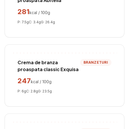
proaspata Abitella
281
kcal / 100g
P:
7.5
g
C:
3.4
g
G:
26.4
g
Crema de branza
BRANZETURI
proaspata classic Exquisa
247
kcal / 100g
P:
6
g
C:
2.8
g
G:
23.5
g