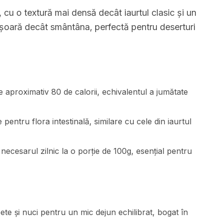
 cu o textură mai densă decât iaurtul clasic și un
ușoară decât smântâna, perfectă pentru deserturi
 aproximativ 80 de calorii, echivalentul a jumătate
pentru flora intestinală, similare cu cele din iaurtul
ecesarul zilnic la o porție de 100g, esențial pentru
e și nuci pentru un mic dejun echilibrat, bogat în