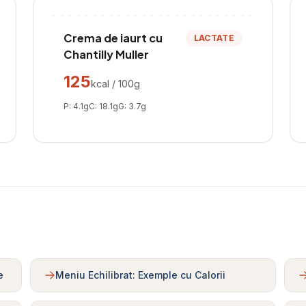
Crema de iaurt cu
LACTATE
Chantilly Muller
125
kcal / 100g
P:
4.1
g
C:
18.1
g
G:
3.7
g
e
Meniu Echilibrat: Exemple cu Calorii