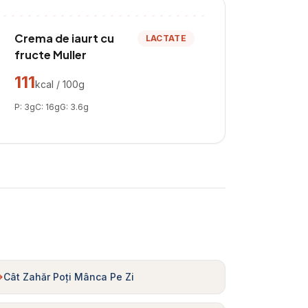
Crema de iaurt cu
LACTATE
fructe Muller
111
kcal / 100g
P:
3
g
C:
16
g
G:
3.6
g
Cât Zahăr Poți Mânca Pe Zi