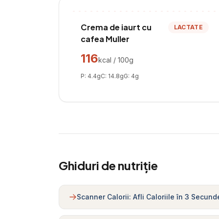
Crema de iaurt cu
LACTATE
cafea Muller
116
kcal / 100g
P:
4.4
g
C:
14.8
g
G:
4
g
Ghiduri de nutriție
Scanner Calorii: Afli Caloriile în 3 Secund