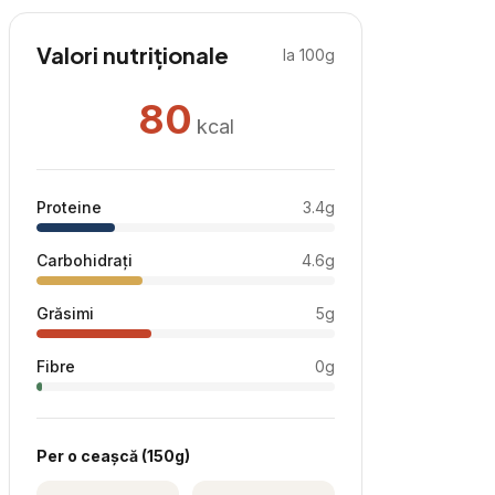
Valori nutriționale
la 100g
80
kcal
Proteine
3.4
g
Carbohidrați
4.6
g
Grăsimi
5
g
Fibre
0
g
Per
o ceașcă
(
150
g)