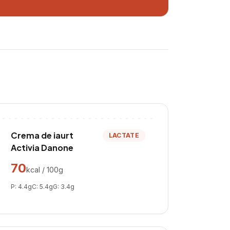
Crema de iaurt
LACTATE
Activia Danone
70
kcal / 100g
P:
4.4
g
C:
5.4
g
G:
3.4
g