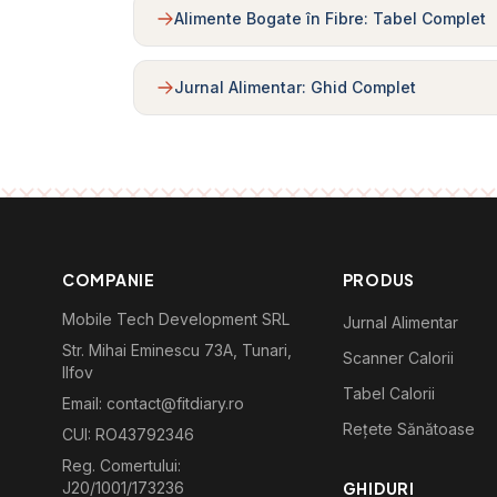
Alimente Bogate în Fibre: Tabel Complet
Jurnal Alimentar: Ghid Complet
COMPANIE
PRODUS
Mobile Tech Development SRL
Jurnal Alimentar
Str. Mihai Eminescu 73A, Tunari,
Scanner Calorii
Ilfov
Tabel Calorii
Email: contact@fitdiary.ro
Rețete Sănătoase
CUI: RO43792346
Reg. Comertului:
J20/1001/173236
GHIDURI