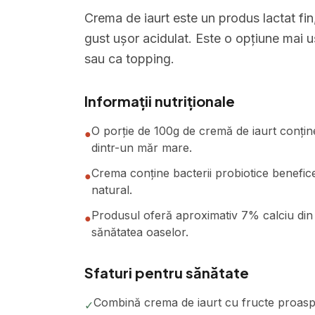
Crema de iaurt este un produs lactat fin,
gust ușor acidulat. Este o opțiune mai 
sau ca topping.
Informații nutriționale
O porție de 100g de cremă de iaurt conține
●
dintr-un măr mare.
Crema conține bacterii probiotice benefice 
●
natural.
Produsul oferă aproximativ 7% calciu din n
●
sănătatea oaselor.
Sfaturi pentru sănătate
Combină crema de iaurt cu fructe proaspet
✓