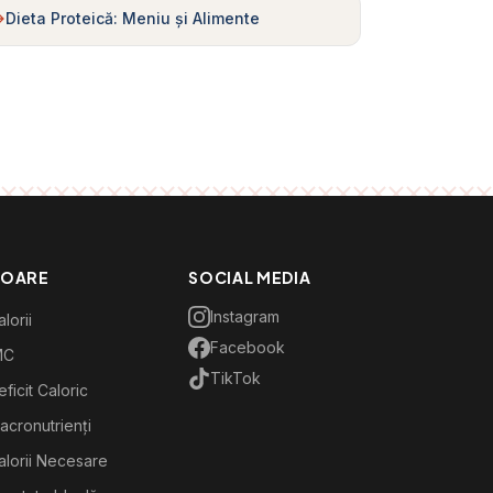
Dieta Proteică: Meniu și Alimente
TOARE
SOCIAL MEDIA
Instagram
lorii
Facebook
MC
TikTok
ficit Caloric
acronutrienți
alorii Necesare