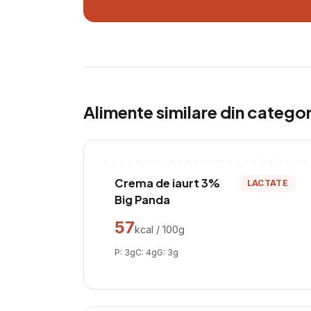
Alimente similare din catego
Crema de iaurt 3%
LACTATE
Big Panda
57
kcal / 100g
P:
3
g
C:
4
g
G:
3
g