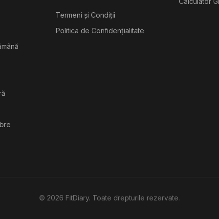
Calculator G
Termeni și Condiții
Politica de Confidențialitate
tămână
ră
ibre
©
2026
FitDiary. Toate drepturile rezervate.