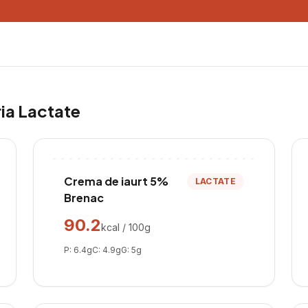
ria
Lactate
Crema de iaurt 5%
LACTATE
Brenac
90.2
kcal / 100g
P:
6.4
g
C:
4.9
g
G:
5
g