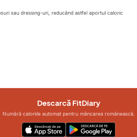
suri sau dressing-uri, reducând astfel aportul caloric
Descarcă FitDiary
Numără caloriile automat pentru mâncarea românească.