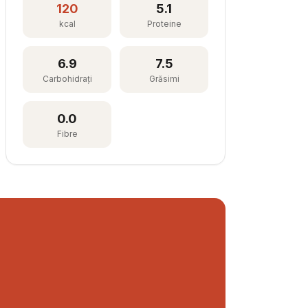
120
5.1
kcal
Proteine
6.9
7.5
Carbohidrați
Grăsimi
0.0
Fibre