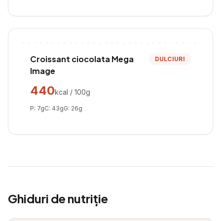
Croissant ciocolata Mega
DULCIURI
Image
440
kcal / 100g
P:
7
g
C:
43
g
G:
26
g
Ghiduri de nutriție