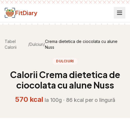
Salt la conținut
FitDiary
Tabel
Crema dietetica de ciocolata cu alune
/
Dulciuri
/
Calorii
Nuss
DULCIURI
Calorii
Crema dietetica de
ciocolata cu alune Nuss
570
kcal
la 100g ·
86
kcal per
o lingură