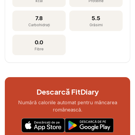
kcal
Proteine
7.8
5.5
Carbohidrați
Grăsimi
0.0
Fibre
Descarcă FitDiary
Numără caloriile automat pentru mâncarea
românească.