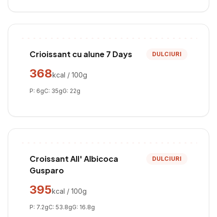
Crioissant cu alune 7 Days
DULCIURI
368
kcal / 100g
P:
6
g
C:
35
g
G:
22
g
Croissant All' Albicoca
DULCIURI
Gusparo
395
kcal / 100g
P:
7.2
g
C:
53.8
g
G:
16.8
g