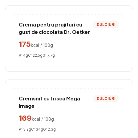
Crema pentru prajituri cu
DULCIURI
gust de ciocolata Dr. Oetker
175
kcal / 100g
P:
4
g
C:
22.5
g
G:
7.7
g
Cremsnit cu frisca Mega
DULCIURI
Image
169
kcal / 100g
P:
3.2
g
C:
34
g
G:
2.3
g