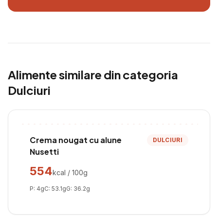
Alimente similare din categoria
Dulciuri
Crema nougat cu alune
DULCIURI
Nusetti
554
kcal / 100g
P:
4
g
C:
53.1
g
G:
36.2
g