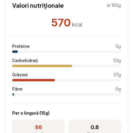
Valori nutriționale
la 100g
570
kcal
Proteine
5
g
Carbohidrați
52
g
Grăsimi
37
g
Fibre
0
g
Per
o lingură
(
15
g)
86
0.8