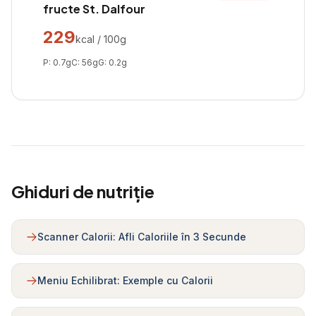
fructe St. Dalfour
229
kcal / 100g
P:
0.7
g
C:
56
g
G:
0.2
g
Ghiduri de nutriție
Scanner Calorii: Afli Caloriile în 3 Secunde
Meniu Echilibrat: Exemple cu Calorii