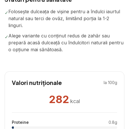
Folosește dulceața de vișine pentru a îndulci iaurtul
✓
natural sau terci de ovăz, limitând porția la 1-2
linguri.
Alege variante cu conținut redus de zahăr sau
✓
prepară acasă dulceață cu îndulcitori naturali pentru
o opțiune mai sănătoasă.
Valori nutriționale
la 100g
282
kcal
Proteine
0.8
g