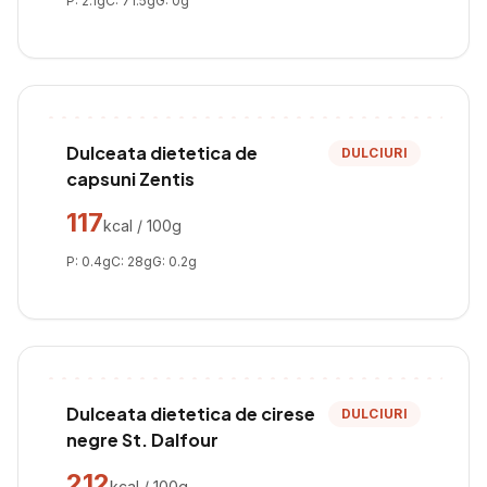
P:
2.1
g
C:
71.5
g
G:
0
g
Dulceata dietetica de
DULCIURI
capsuni Zentis
117
kcal / 100g
P:
0.4
g
C:
28
g
G:
0.2
g
Dulceata dietetica de cirese
DULCIURI
negre St. Dalfour
212
kcal / 100g