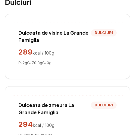
Dulciuri
Dulceata de visine La Grande
DULCIURI
Famiglia
289
kcal / 100g
P:
2
g
C:
70.3
g
G:
0
g
Dulceata de zmeura La
DULCIURI
Grande Famiglia
294
kcal / 100g