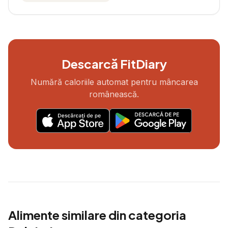
Descarcă FitDiary
Numără caloriile automat pentru mâncarea
românească.
Alimente similare din categoria