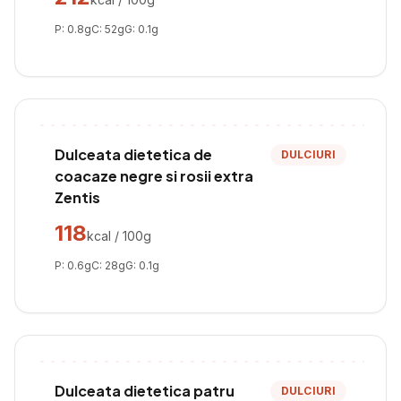
P:
0.8
g
C:
52
g
G:
0.1
g
Dulceata dietetica de
DULCIURI
coacaze negre si rosii extra
Zentis
118
kcal / 100g
P:
0.6
g
C:
28
g
G:
0.1
g
Dulceata dietetica patru
DULCIURI