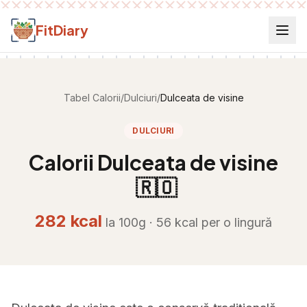
Salt la conținut
FitDiary
Tabel Calorii
/
Dulciuri
/
Dulceata de visine
DULCIURI
Calorii
Dulceata de visine
🇷🇴
282
kcal
la 100g ·
56
kcal per
o lingură