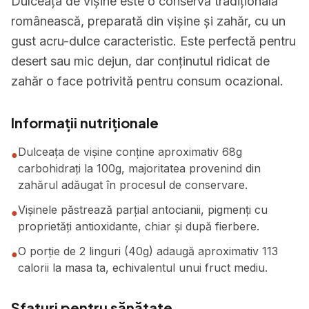
Dulceața de vișine este o conservă tradițională
românească, preparată din vișine și zahăr, cu un
gust acru-dulce caracteristic. Este perfectă pentru
desert sau mic dejun, dar conținutul ridicat de
zahăr o face potrivită pentru consum ocazional.
Informații nutriționale
Dulceața de vișine conține aproximativ 68g
●
carbohidrați la 100g, majoritatea provenind din
zahărul adăugat în procesul de conservare.
Vișinele păstrează parțial antocianii, pigmenți cu
●
proprietăți antioxidante, chiar și după fierbere.
O porție de 2 linguri (40g) adaugă aproximativ 113
●
calorii la masa ta, echivalentul unui fruct mediu.
Sfaturi pentru sănătate