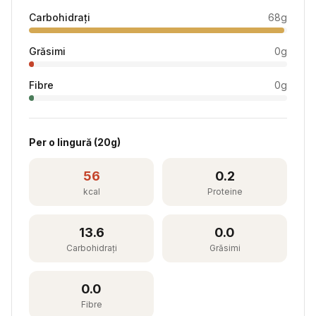
Carbohidrați
68
g
Grăsimi
0
g
Fibre
0
g
Per
o lingură
(
20
g)
56
0.2
kcal
Proteine
13.6
0.0
Carbohidrați
Grăsimi
0.0
Fibre