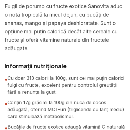
Fulgii de porumb cu fructe exotice Sanovita aduc
o notă tropicală la micul dejun, cu bucăți de
ananas, mango și papaya deshidratate. Sunt o
opțiune mai puțin calorică decât alte cereale cu
fructe și oferă vitamine naturale din fructele
adăugate.
Informații nutriționale
Cu doar 313 calorii la 100g, sunt cei mai puțin calorici
●
fulgi cu fructe, excelent pentru controlul greutății
fără a renunța la gust.
Conțin 17g grăsimi la 100g din nucă de cocos
●
adăugată, oferind MCT-uri (trigliceride cu lanț mediu)
care stimulează metabolismul.
Bucățile de fructe exotice adaugă vitamină C naturală
●