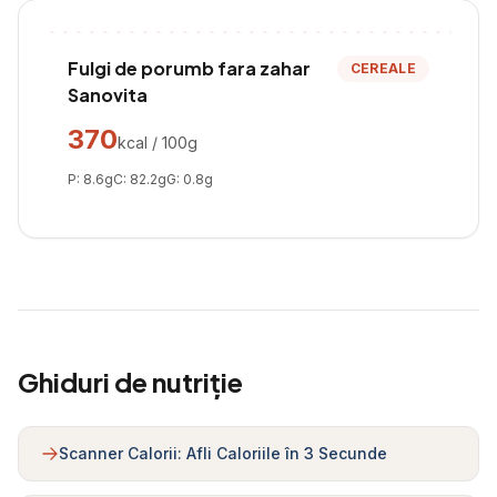
Fulgi de porumb fara zahar
CEREALE
Sanovita
370
kcal / 100g
P:
8.6
g
C:
82.2
g
G:
0.8
g
Ghiduri de nutriție
Scanner Calorii: Afli Caloriile în 3 Secunde