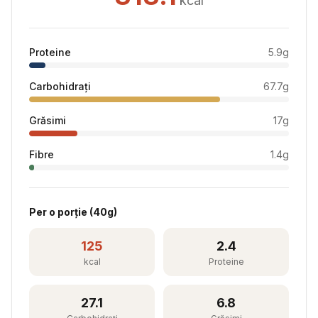
kcal
Proteine
5.9
g
Carbohidrați
67.7
g
Grăsimi
17
g
Fibre
1.4
g
Per
o porție
(
40
g)
125
2.4
kcal
Proteine
27.1
6.8