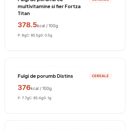
multivitamine si fier Fortza
Titan
378.5
kcal / 100g
P:
8
g
C:
85.5
g
G:
0.5
g
Fulgi de porumb Distins
CEREALE
376
kcal / 100g
P:
7.7
g
C:
85.4
g
G:
1
g