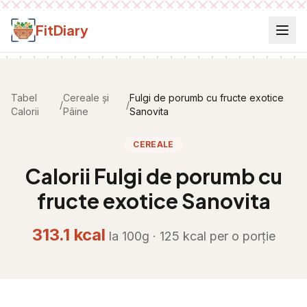
Salt la conținut
FitDiary
Tabel
Cereale și
Fulgi de porumb cu fructe exotice
/
/
Calorii
Pâine
Sanovita
CEREALE
Calorii
Fulgi de porumb cu
fructe exotice Sanovita
313.1
kcal
la 100g ·
125
kcal per
o porție