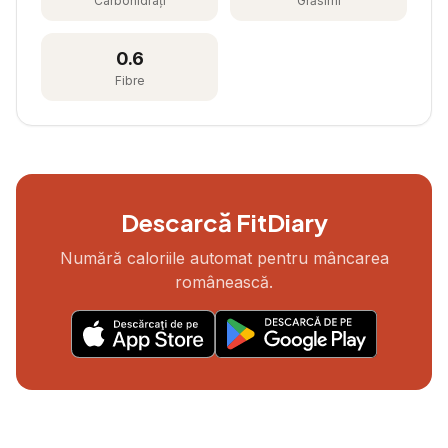
Carbohidrați
Grăsimi
0.6
Fibre
Descarcă FitDiary
Numără caloriile automat pentru mâncarea
românească.