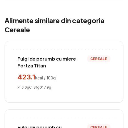
Alimente similare din categoria
Cereale
Fulgi de porumb cu miere
CEREALE
Fortza Titan
423.1
kcal / 100g
P:
6.6
g
C:
81
g
G:
7.9
g
Fulgi de porumb cu
CEREALE