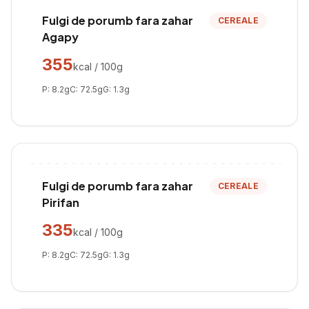
Fulgi de porumb fara zahar
CEREALE
Agapy
355
kcal / 100g
P:
8.2
g
C:
72.5
g
G:
1.3
g
Fulgi de porumb fara zahar
CEREALE
Pirifan
335
kcal / 100g
P:
8.2
g
C:
72.5
g
G:
1.3
g