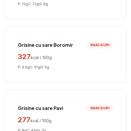
P:
12
g
C:
72
g
G:
8
g
Grisine cu sare Boromir
SNACKURI
327
kcal / 100g
P:
9.6
g
C:
61
g
G:
5
g
Grisine cu sare Pavi
SNACKURI
277
kcal / 100g
P:
8
g
C:
41
g
G:
7
g