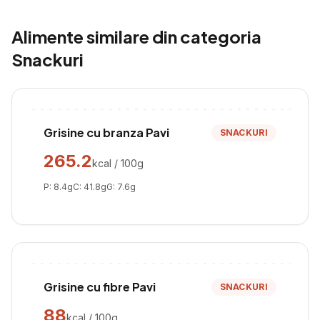
Alimente similare din categoria
Snackuri
Grisine cu branza Pavi
SNACKURI
265.2
kcal / 100g
P:
8.4
g
C:
41.8
g
G:
7.6
g
Grisine cu fibre Pavi
SNACKURI
88
kcal / 100g