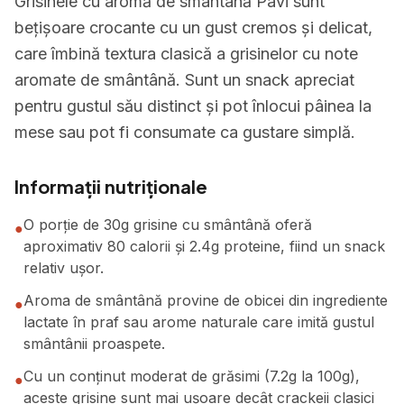
Grisinele cu aromă de smântână Pavi sunt
bețișoare crocante cu un gust cremos și delicat,
care îmbină textura clasică a grisinelor cu note
aromate de smântână. Sunt un snack apreciat
pentru gustul său distinct și pot înlocui pâinea la
mese sau pot fi consumate ca gustare simplă.
Informații nutriționale
O porție de 30g grisine cu smântână oferă
●
aproximativ 80 calorii și 2.4g proteine, fiind un snack
relativ ușor.
Aroma de smântână provine de obicei din ingrediente
●
lactate în praf sau arome naturale care imită gustul
smântânii proaspete.
Cu un conținut moderat de grăsimi (7.2g la 100g),
●
aceste grisine sunt mai ușoare decât crackeii clasici