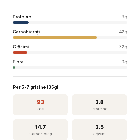
Proteine
8
g
Carbohidrați
42
g
Grăsimi
7.2
g
Fibre
0
g
Per
5-7 grisine
(
35
g)
93
2.8
kcal
Proteine
14.7
2.5
Carbohidrați
Grăsimi