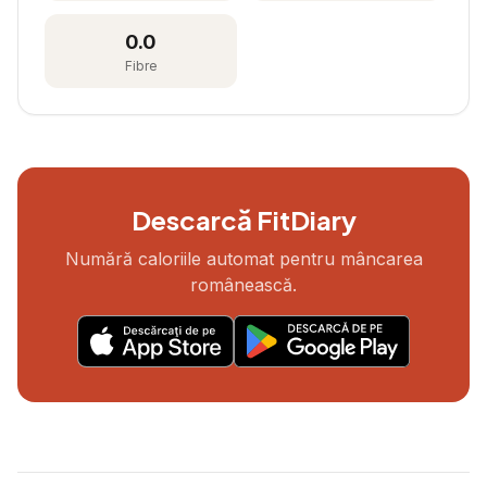
0.0
Fibre
Descarcă FitDiary
Numără caloriile automat pentru mâncarea
românească.