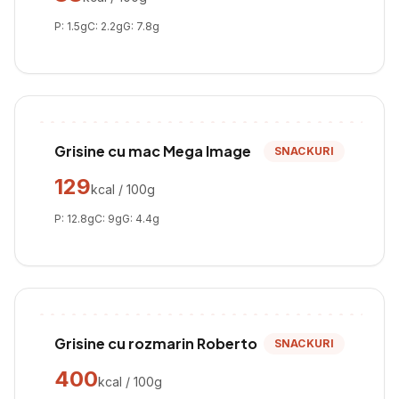
P:
1.5
g
C:
2.2
g
G:
7.8
g
Grisine cu mac Mega Image
SNACKURI
129
kcal / 100g
P:
12.8
g
C:
9
g
G:
4.4
g
Grisine cu rozmarin Roberto
SNACKURI
400
kcal / 100g