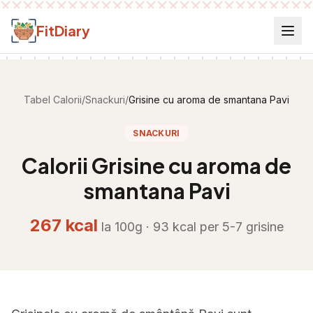
Salt la conținut
FitDiary
Tabel Calorii
/
Snackuri
/
Grisine cu aroma de smantana Pavi
SNACKURI
Calorii
Grisine cu aroma de
smantana Pavi
267
kcal
la 100g ·
93
kcal per
5-7 grisine