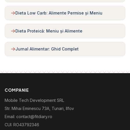
Dieta Low Carb: Alimente Permise și Meniu
Dieta Proteică: Meniu și Alimente
Jurnal Alimentar: Ghid Complet
COMPANIE
Mobile Tech Development SRL
Str. Mihai Eminescu 73A, Tunari, Ilfov
Email: contact@fitdiary.ro
CUI: RO43792346