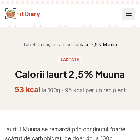
Salt la conținut
FitDiary
Tabel Calorii
/
Lactate și Ouă
/
Iaurt 2,5% Muuna
LACTATE
Calorii
Iaurt 2,5% Muuna
53
kcal
la 100g ·
95
kcal per
un recipient
Iaurtul Muuna se remarcă prin conținutul foarte
scăzut de carbohidrați de doar 4g la 100g,