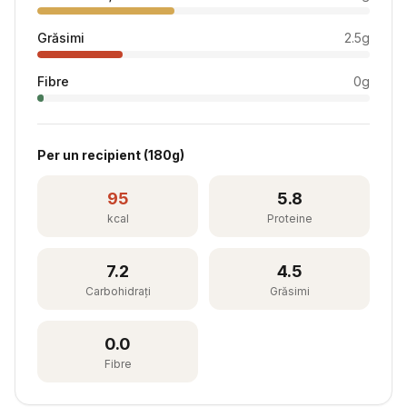
Grăsimi
2.5
g
Fibre
0
g
Per
un recipient
(
180
g)
95
5.8
kcal
Proteine
7.2
4.5
Carbohidrați
Grăsimi
0.0
Fibre