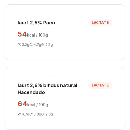
Iaurt 2,5% Paco
LACTATE
54
kcal / 100g
P:
3.2
g
C:
4.7
g
G:
2.5
g
Iaurt 2,6% bifidus natural
LACTATE
Hacendado
64
kcal / 100g
P:
4.7
g
C:
5.3
g
G:
2.6
g