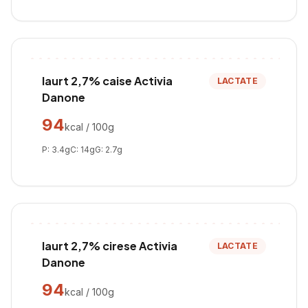
Iaurt 2,7% caise Activia
LACTATE
Danone
94
kcal / 100g
P:
3.4
g
C:
14
g
G:
2.7
g
Iaurt 2,7% cirese Activia
LACTATE
Danone
94
kcal / 100g