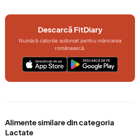
Descarcă FitDiary
Numără caloriile automat pentru mâncarea
românească.
Alimente similare din categoria
Lactate