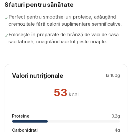
Sfaturi pentru sănătate
Perfect pentru smoothie-uri proteice, adăugând
✓
cremozitate fără calorii suplimentare semnificative.
Folosește în preparate de brânză de vaci de casă
✓
sau labneh, coagulând iaurtul peste noapte.
Valori nutriționale
la 100g
53
kcal
Proteine
3.2
g
Carbohidrați
4
g