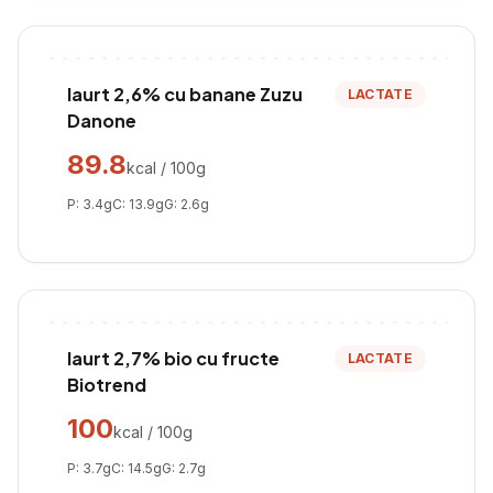
Iaurt 2,6% cu banane Zuzu
LACTATE
Danone
89.8
kcal / 100g
P:
3.4
g
C:
13.9
g
G:
2.6
g
Iaurt 2,7% bio cu fructe
LACTATE
Biotrend
100
kcal / 100g
P:
3.7
g
C:
14.5
g
G:
2.7
g