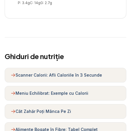
P:
3.4
g
C:
14
g
G:
2.7
g
Ghiduri de nutriție
Scanner Calorii: Afli Caloriile în 3 Secunde
Meniu Echilibrat: Exemple cu Calorii
Cât Zahăr Poți Mânca Pe Zi
Alimente Bogate în Fibre: Tabel Complet