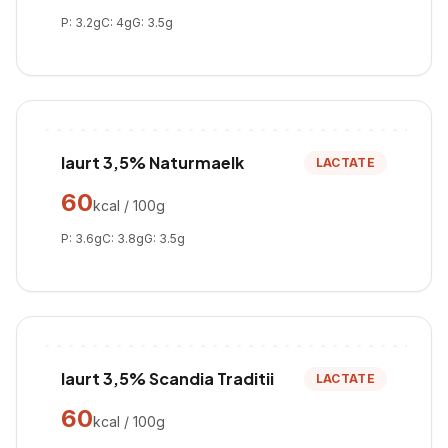
P:
3.2
g
C:
4
g
G:
3.5
g
Iaurt 3,5% Naturmaelk
LACTATE
60
kcal / 100g
P:
3.6
g
C:
3.8
g
G:
3.5
g
Iaurt 3,5% Scandia Traditii
LACTATE
60
kcal / 100g