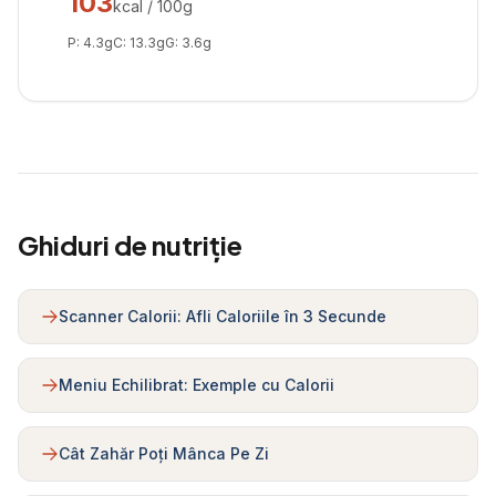
103
kcal / 100g
P:
4.3
g
C:
13.3
g
G:
3.6
g
Ghiduri de nutriție
Scanner Calorii: Afli Caloriile în 3 Secunde
Meniu Echilibrat: Exemple cu Calorii
Cât Zahăr Poți Mânca Pe Zi