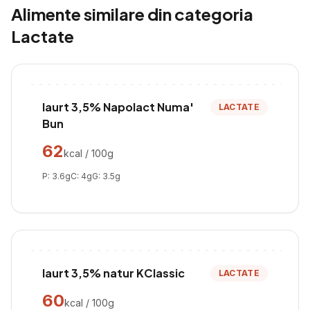
Alimente similare din categoria
Lactate
Iaurt 3,5% Napolact Numa'
LACTATE
Bun
62
kcal / 100g
P:
3.6
g
C:
4
g
G:
3.5
g
Iaurt 3,5% natur KClassic
LACTATE
60
kcal / 100g