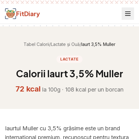
Salt la conținut
FitDiary
Tabel Calorii
/
Lactate și Ouă
/
Iaurt 3,5% Muller
LACTATE
Calorii
Iaurt 3,5% Muller
72
kcal
la 100g ·
108
kcal per
un borcan
Iaurtul Muller cu 3,5% grăsime este un brand
internațional premium, recunoscut pentru textura