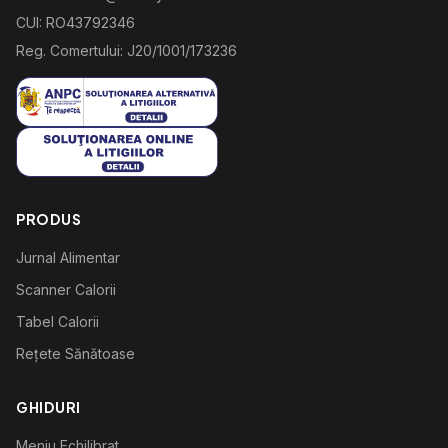
CUI: RO43792346
Reg. Comertului: J20/1001/173236
PRODUS
Jurnal Alimentar
Scanner Calorii
Tabel Calorii
Rețete Sănătoase
GHIDURI
Meniu Echilibrat