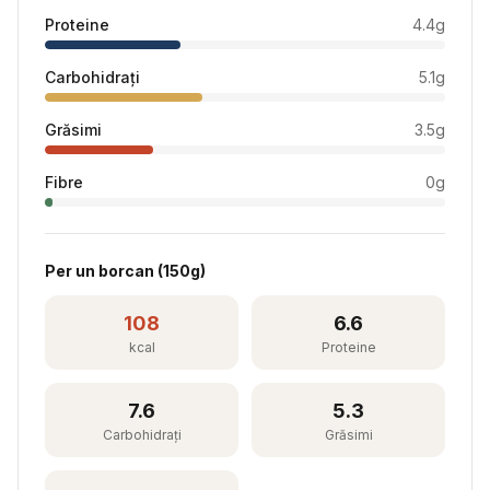
Proteine
4.4
g
Carbohidrați
5.1
g
Grăsimi
3.5
g
Fibre
0
g
Per
un borcan
(
150
g)
108
6.6
kcal
Proteine
7.6
5.3
Carbohidrați
Grăsimi