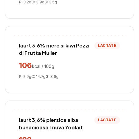
P:
3.2
g
C:
3.9
g
G:
3.5
g
Iaurt 3,6% mere si kiwi Pezzi
LACTATE
di Frutta Muller
106
kcal / 100g
P:
2.9
g
C:
14.7
g
G:
3.6
g
Iaurt 3,6% piersica alba
LACTATE
bunacioasa Tnuva Yoplait