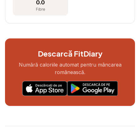
0.0
Fibre
Descarcă FitDiary
Numără caloriile automat pentru mâncarea
românească.