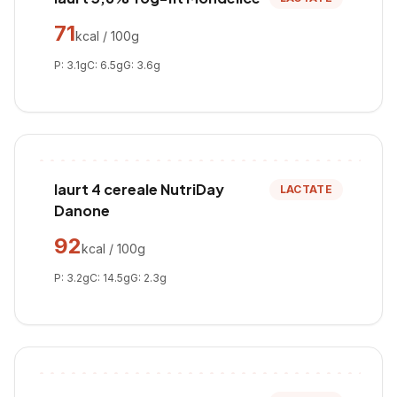
71
kcal / 100g
P:
3.1
g
C:
6.5
g
G:
3.6
g
Iaurt 4 cereale NutriDay
LACTATE
Danone
92
kcal / 100g
P:
3.2
g
C:
14.5
g
G:
2.3
g