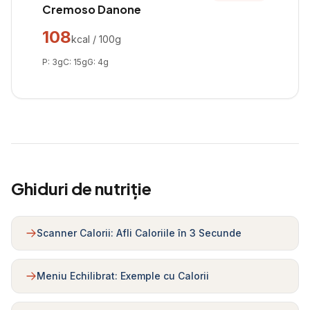
Cremoso Danone
108
kcal / 100g
P:
3
g
C:
15
g
G:
4
g
Ghiduri de nutriție
Scanner Calorii: Afli Caloriile în 3 Secunde
Meniu Echilibrat: Exemple cu Calorii