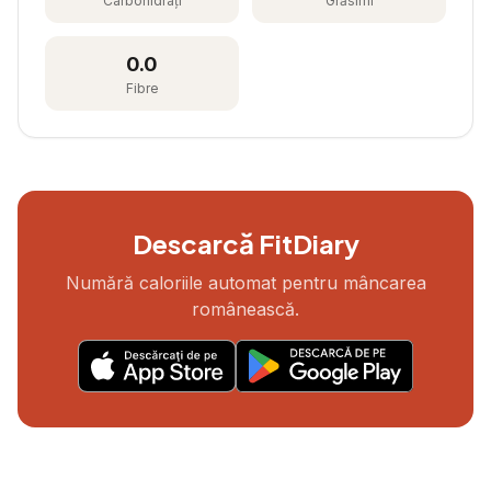
Carbohidrați
Grăsimi
0.0
Fibre
Descarcă FitDiary
Numără caloriile automat pentru mâncarea
românească.