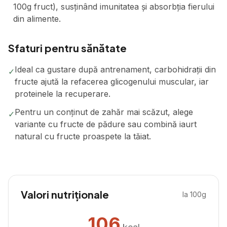
100g fruct), susținând imunitatea și absorbția fierului
din alimente.
Sfaturi pentru sănătate
Ideal ca gustare după antrenament, carbohidrații din
✓
fructe ajută la refacerea glicogenului muscular, iar
proteinele la recuperare.
Pentru un conținut de zahăr mai scăzut, alege
✓
variante cu fructe de pădure sau combină iaurt
natural cu fructe proaspete la tăiat.
Valori nutriționale
la 100g
106