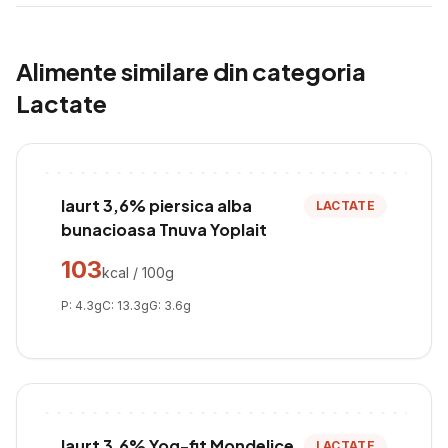
Alimente similare din categoria
Lactate
Iaurt 3,6% piersica alba
LACTATE
bunacioasa Tnuva Yoplait
103
kcal / 100g
P:
4.3
g
C:
13.3
g
G:
3.6
g
Iaurt 3,6% Yog-fit Mondelice
LACTATE