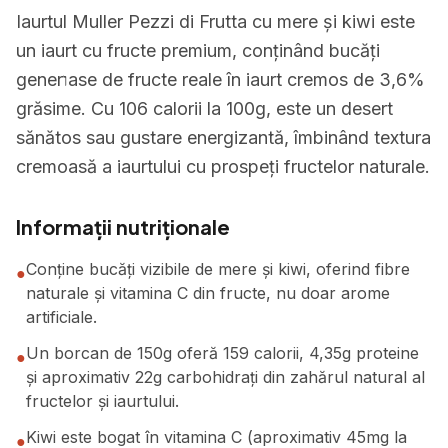
Iaurtul Muller Pezzi di Frutta cu mere și kiwi este
un iaurt cu fructe premium, conținând bucăți
generוase de fructe reale în iaurt cremos de 3,6%
grăsime. Cu 106 calorii la 100g, este un desert
sănătos sau gustare energizantă, îmbinând textura
cremoasă a iaurtului cu prospeți fructelor naturale.
Informații nutriționale
Conține bucăți vizibile de mere și kiwi, oferind fibre
●
naturale și vitamina C din fructe, nu doar arome
artificiale.
Un borcan de 150g oferă 159 calorii, 4,35g proteine
●
și aproximativ 22g carbohidrați din zahărul natural al
fructelor și iaurtului.
Kiwi este bogat în vitamina C (aproximativ 45mg la
●