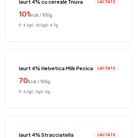
Iaurt 4% cu cereale Tnuva
LACTATE
101
kcal / 100g
P:
4.2
g
C:
10.5
g
G:
4.7
g
Iaurt 4% Helvetica Milk Pecica
LACTATE
70
kcal / 100g
P:
3.2
g
C:
5
g
G:
4
g
Iaurt 4% Stracciatella
LACTATE