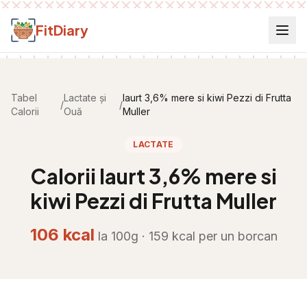
Salt la conținut
FitDiary
Tabel
Lactate și
Iaurt 3,6% mere si kiwi Pezzi di Frutta
/
/
Calorii
Ouă
Muller
LACTATE
Calorii
Iaurt 3,6% mere si
kiwi Pezzi di Frutta Muller
106
kcal
la 100g ·
159
kcal per
un borcan