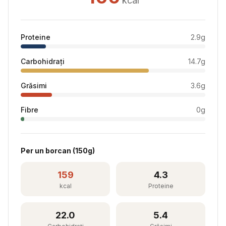
kcal
Proteine
2.9
g
Carbohidrați
14.7
g
Grăsimi
3.6
g
Fibre
0
g
Per
un borcan
(
150
g)
159
4.3
kcal
Proteine
22.0
5.4