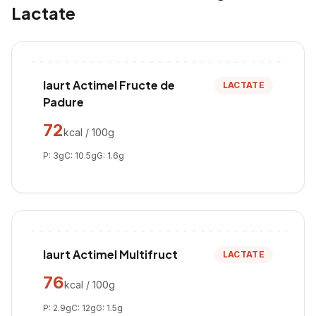
Lactate
Iaurt Actimel Fructe de
LACTATE
Padure
72
kcal / 100g
P:
3
g
C:
10.5
g
G:
1.6
g
Iaurt Actimel Multifruct
LACTATE
76
kcal / 100g
P:
2.9
g
C:
12
g
G:
1.5
g