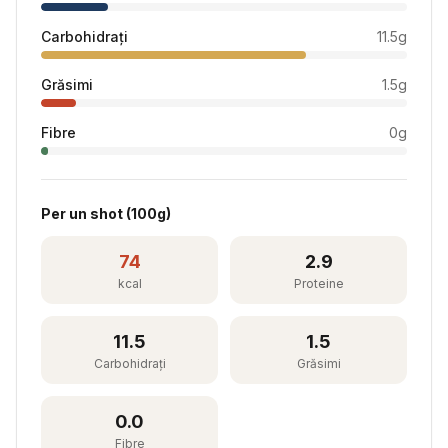
Carbohidrați
11.5
g
Grăsimi
1.5
g
Fibre
0
g
Per
un shot
(
100
g)
74
2.9
kcal
Proteine
11.5
1.5
Carbohidrați
Grăsimi
0.0
Fibre