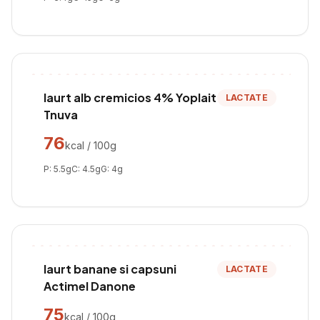
Iaurt alb cremicios 4% Yoplait
LACTATE
Tnuva
76
kcal / 100g
P:
5.5
g
C:
4.5
g
G:
4
g
Iaurt banane si capsuni
LACTATE
Actimel Danone
75
kcal / 100g