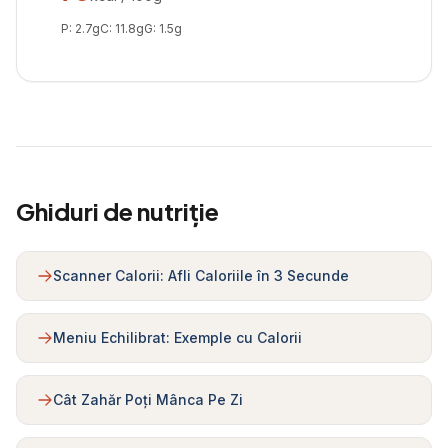
P:
2.7
g
C:
11.8
g
G:
1.5
g
Ghiduri de nutriție
Scanner Calorii: Afli Caloriile în 3 Secunde
Meniu Echilibrat: Exemple cu Calorii
Cât Zahăr Poți Mânca Pe Zi