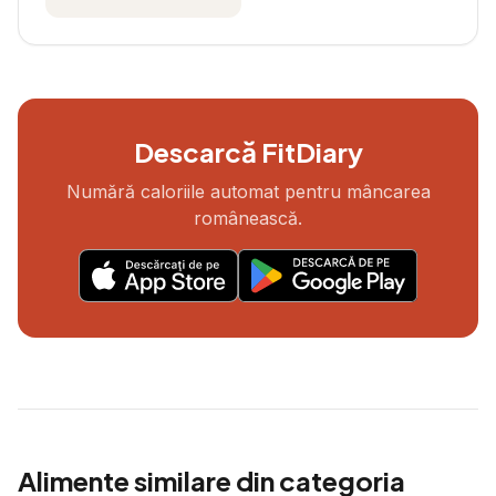
Descarcă FitDiary
Numără caloriile automat pentru mâncarea
românească.
Alimente similare din categoria