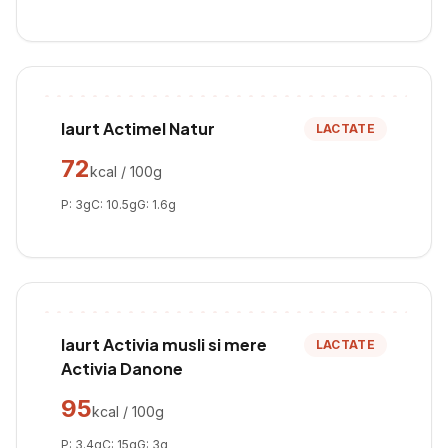
Iaurt Actimel Natur
LACTATE
72
kcal / 100g
P:
3
g
C:
10.5
g
G:
1.6
g
Iaurt Activia musli si mere
LACTATE
Activia Danone
95
kcal / 100g
P:
3.4
g
C:
15
g
G:
3
g