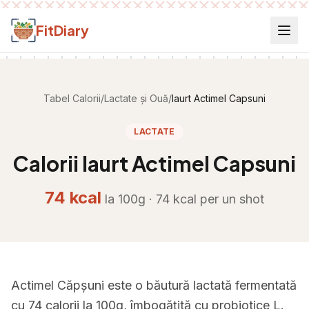
Salt la conținut
FitDiary
Tabel Calorii
/
Lactate și Ouă
/
Iaurt Actimel Capsuni
LACTATE
Calorii
Iaurt Actimel Capsuni
74
kcal
la 100g ·
74
kcal per
un shot
Actimel Căpșuni este o băutură lactată fermentată
cu 74 calorii la 100g, îmbogățită cu probiotice L.