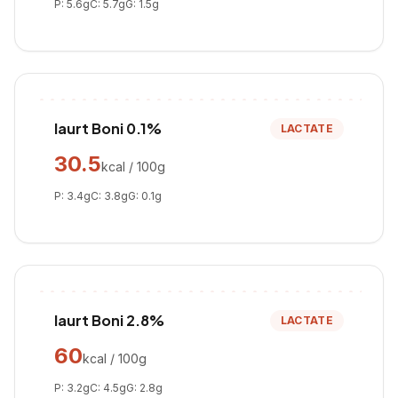
P:
5.6
g
C:
5.7
g
G:
1.5
g
Iaurt Boni 0.1%
LACTATE
30.5
kcal / 100g
P:
3.4
g
C:
3.8
g
G:
0.1
g
Iaurt Boni 2.8%
LACTATE
60
kcal / 100g
P:
3.2
g
C:
4.5
g
G:
2.8
g