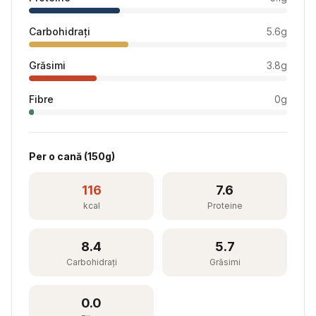
Carbohidrați
5.6
g
Grăsimi
3.8
g
Fibre
0
g
Per
o cană
(
150
g)
116
7.6
kcal
Proteine
8.4
5.7
Carbohidrați
Grăsimi
0.0