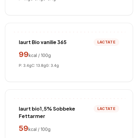
Iaurt Bio vanilie 365
LACTATE
99
kcal / 100g
P:
3.4
g
C:
13.8
g
G:
3.4
g
Iaurt bio1,5% Sobbeke
LACTATE
Fettarmer
59
kcal / 100g