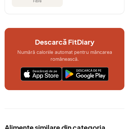
Fibre
Descarcă FitDiary
Numără caloriile automat pentru mâncarea
românească.
Alimente similare din categoria