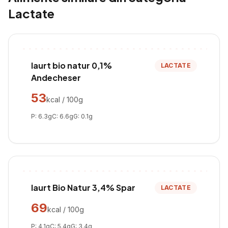
Lactate
Iaurt bio natur 0,1%
LACTATE
Andecheser
53
kcal / 100g
P:
6.3
g
C:
6.6
g
G:
0.1
g
Iaurt Bio Natur 3,4% Spar
LACTATE
69
kcal / 100g
P:
4.1
g
C:
5.4
g
G:
3.4
g