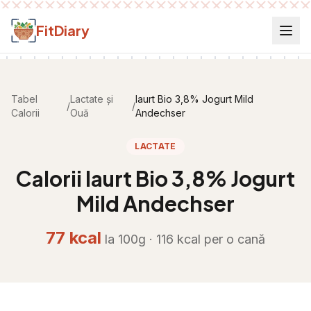
Salt la conținut
FitDiary
Tabel
Lactate și
Iaurt Bio 3,8% Jogurt Mild
/
/
Calorii
Ouă
Andechser
LACTATE
Calorii
Iaurt Bio 3,8% Jogurt
Mild Andechser
77
kcal
la 100g ·
116
kcal per
o cană