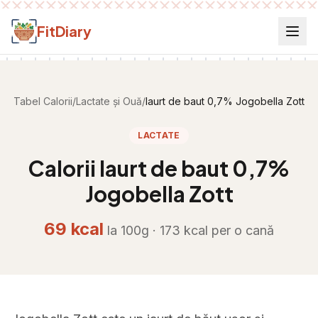
Salt la conținut
FitDiary
Tabel Calorii
/
Lactate și Ouă
/
Iaurt de baut 0,7% Jogobella Zott
LACTATE
Calorii
Iaurt de baut 0,7%
Jogobella Zott
69
kcal
la 100g ·
173
kcal per
o cană