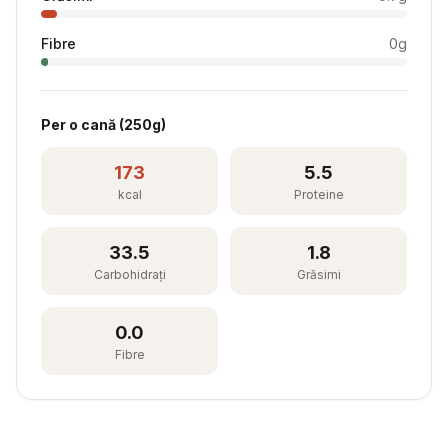
Fibre
0
g
Per
o cană
(
250
g)
173
5.5
kcal
Proteine
33.5
1.8
Carbohidrați
Grăsimi
0.0
Fibre