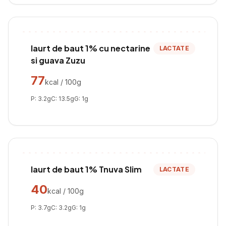
Iaurt de baut 1% cu nectarine
LACTATE
si guava Zuzu
77
kcal / 100g
P:
3.2
g
C:
13.5
g
G:
1
g
Iaurt de baut 1% Tnuva Slim
LACTATE
40
kcal / 100g
P:
3.7
g
C:
3.2
g
G:
1
g