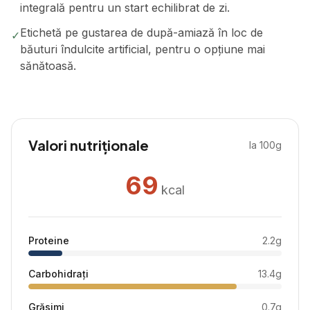
integrală pentru un start echilibrat de zi.
Etichetă pe gustarea de după-amiază în loc de
✓
băuturi îndulcite artificial, pentru o opțiune mai
sănătoasă.
Valori nutriționale
la 100g
69
kcal
Proteine
2.2
g
Carbohidrați
13.4
g
Grăsimi
0.7
g