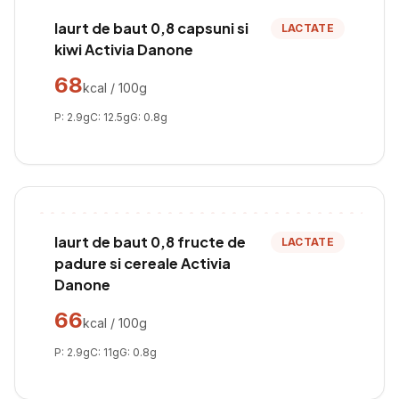
Iaurt de baut 0,8 capsuni si
LACTATE
kiwi Activia Danone
68
kcal / 100g
P:
2.9
g
C:
12.5
g
G:
0.8
g
Iaurt de baut 0,8 fructe de
LACTATE
padure si cereale Activia
Danone
66
kcal / 100g
P:
2.9
g
C:
11
g
G:
0.8
g