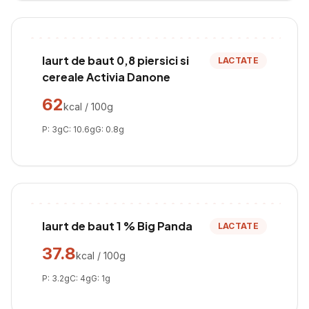
Iaurt de baut 0,8 piersici si
LACTATE
cereale Activia Danone
62
kcal / 100g
P:
3
g
C:
10.6
g
G:
0.8
g
Iaurt de baut 1 % Big Panda
LACTATE
37.8
kcal / 100g
P:
3.2
g
C:
4
g
G:
1
g