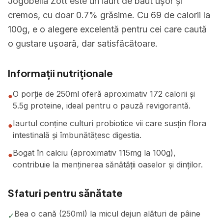
Jogobella Zott este un iaurt de băut ușor și
cremos, cu doar 0.7% grăsime. Cu 69 de calorii la
100g, e o alegere excelentă pentru cei care caută
o gustare ușoară, dar satisfăcătoare.
Informații nutriționale
O porție de 250ml oferă aproximativ 172 calorii și
●
5.5g proteine, ideal pentru o pauză revigorantă.
Iaurtul conține culturi probiotice vii care susțin flora
●
intestinală și îmbunătățesc digestia.
Bogat în calciu (aproximativ 115mg la 100g),
●
contribuie la menținerea sănătății oaselor și dinților.
Sfaturi pentru sănătate
Bea o cană (250ml) la micul dejun alături de pâine
✓