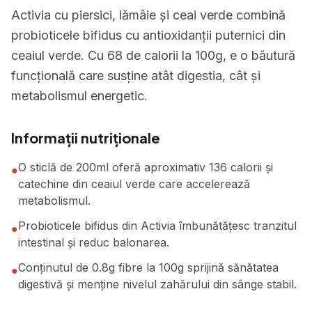
Activia cu piersici, lămâie și ceai verde combină
probioticele bifidus cu antioxidanții puternici din
ceaiul verde. Cu 68 de calorii la 100g, e o băutură
funcțională care susține atât digestia, cât și
metabolismul energetic.
Informații nutriționale
O sticlă de 200ml oferă aproximativ 136 calorii și
●
catechine din ceaiul verde care accelerează
metabolismul.
Probioticele bifidus din Activia îmbunătățesc tranzitul
●
intestinal și reduc balonarea.
Conținutul de 0.8g fibre la 100g sprijină sănătatea
●
digestivă și menține nivelul zahărului din sânge stabil.