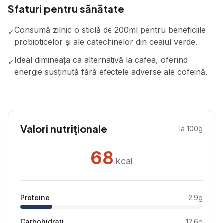
Sfaturi pentru sănătate
Consumă zilnic o sticlă de 200ml pentru beneficiile
✓
probioticelor și ale catechinelor din ceaiul verde.
Ideal dimineața ca alternativă la cafea, oferind
✓
energie susținută fără efectele adverse ale cofeină.
Valori nutriționale
la 100g
68
kcal
Proteine
2.9
g
Carbohidrați
12.6
g