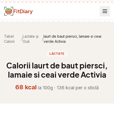
Salt la conținut
FitDiary
Tabel
Lactate și
Iaurt de baut piersci, lamaie si ceai
/
/
Calorii
Ouă
verde Activia
LACTATE
Calorii
Iaurt de baut piersci,
lamaie si ceai verde Activia
68
kcal
la 100g ·
136
kcal per
o sticlă