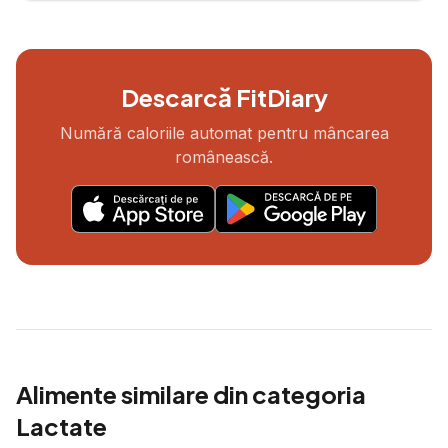
Descarcă FitDiary
Numără caloriile automat pentru mâncarea
românească.
Alimente similare din categoria
Lactate