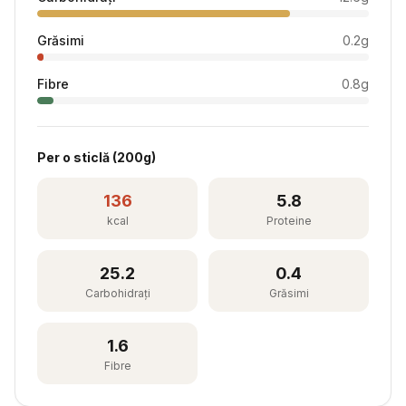
Grăsimi
0.2
g
Fibre
0.8
g
Per
o sticlă
(
200
g)
136
5.8
kcal
Proteine
25.2
0.4
Carbohidrați
Grăsimi
1.6
Fibre