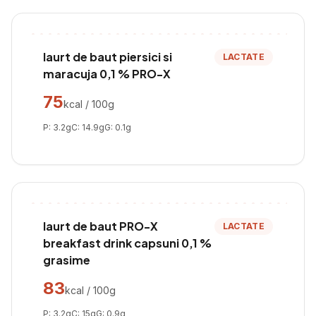
Iaurt de baut piersici si
LACTATE
maracuja 0,1 % PRO-X
75
kcal / 100g
P:
3.2
g
C:
14.9
g
G:
0.1
g
Iaurt de baut PRO-X
LACTATE
breakfast drink capsuni 0,1 %
grasime
83
kcal / 100g
P:
3.2
g
C:
15
g
G:
0.9
g