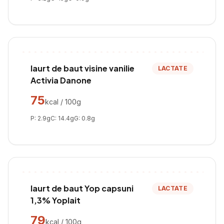
Iaurt de baut visine vanilie
LACTATE
Activia Danone
75
kcal / 100g
P:
2.9
g
C:
14.4
g
G:
0.8
g
Iaurt de baut Yop capsuni
LACTATE
1,3% Yoplait
79
kcal / 100g