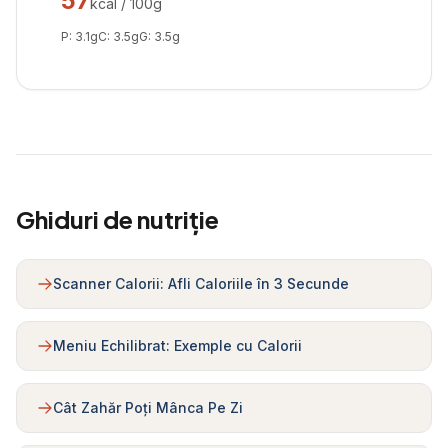
57
kcal / 100g
P:
3.1
g
C:
3.5
g
G:
3.5
g
Ghiduri de nutriție
Scanner Calorii: Afli Caloriile în 3 Secunde
Meniu Echilibrat: Exemple cu Calorii
Cât Zahăr Poți Mânca Pe Zi