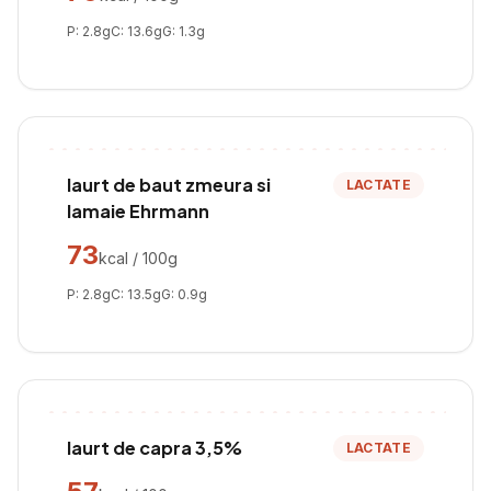
P:
2.8
g
C:
13.6
g
G:
1.3
g
Iaurt de baut zmeura si
LACTATE
lamaie Ehrmann
73
kcal / 100g
P:
2.8
g
C:
13.5
g
G:
0.9
g
Iaurt de capra 3,5%
LACTATE