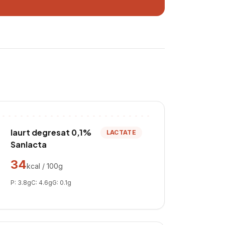
Iaurt degresat 0,1%
LACTATE
Sanlacta
34
kcal / 100g
P:
3.8
g
C:
4.6
g
G:
0.1
g