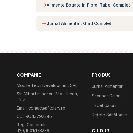
Alimente Bogate în Fibre: Tabel Complet
Jurnal Alimentar: Ghid Complet
COMPANIE
PRODUS
Mobile Tech Development SRL
Jurnal Alimentar
Str. Mihai Eminescu 73A, Tunari,
Scanner Calorii
Ilfov
Tabel Calorii
Email: contact@fitdiary.ro
Rețete Sănătoase
CUI: RO43792346
Reg. Comertului:
J20/1001/173236
GHIDURI