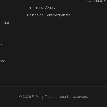
Calculator G
Termeni și Condiții
Politica de Confidențialitate
tămână
ră
ibre
©
2026
FitDiary. Toate drepturile rezervate.