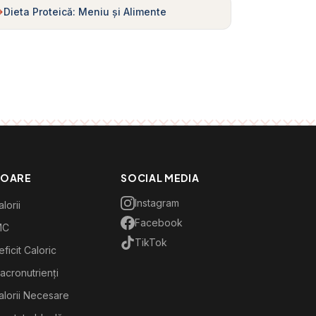
Dieta Proteică: Meniu și Alimente
TOARE
SOCIAL MEDIA
Instagram
lorii
Facebook
MC
TikTok
ficit Caloric
acronutrienți
alorii Necesare