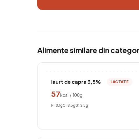
Alimente similare din catego
Iaurt de capra 3,5%
LACTATE
57
kcal / 100g
P:
3.1
g
C:
3.5
g
G:
3.5
g