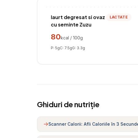
Iaurt degresat si ovaz
LACTATE
cu seminte Zuzu
80
kcal / 100g
P:
5
g
C:
7.5
g
G:
3.3
g
Ghiduri de nutriție
Scanner Calorii: Afli Caloriile în 3 Secund