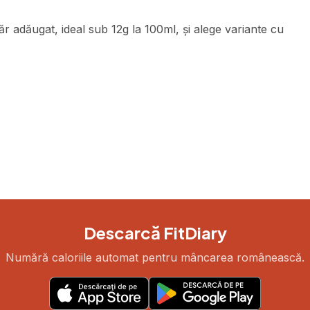
ăr adăugat, ideal sub 12g la 100ml, și alege variante cu
Descarcă FitDiary
Numără caloriile automat pentru mâncarea românească.