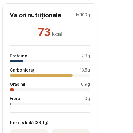
Valori nutriționale
la 100g
73
kcal
Proteine
2.8
g
Carbohidrați
13.5
g
Grăsimi
0.9
g
Fibre
0
g
Per
o sticlă
(
330
g)