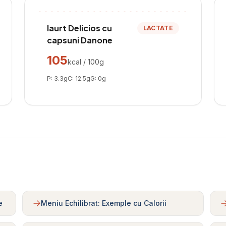
Iaurt Delicios cu
LACTATE
capsuni Danone
105
kcal / 100g
P:
3.3
g
C:
12.5
g
G:
0
g
e
Meniu Echilibrat: Exemple cu Calorii