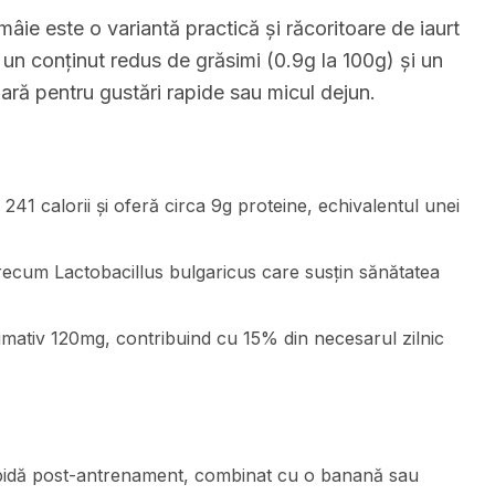
âie este o variantă practică și răcoritoare de iaurt
 un conținut redus de grăsimi (0.9g la 100g) și un
ară pentru gustări rapide sau micul dejun.
 241 calorii și oferă circa 9g proteine, echivalentul unei
 precum Lactobacillus bulgaricus care susțin sănătatea
imativ 120mg, contribuind cu 15% din necesarul zilnic
pidă post-antrenament, combinat cu o banană sau