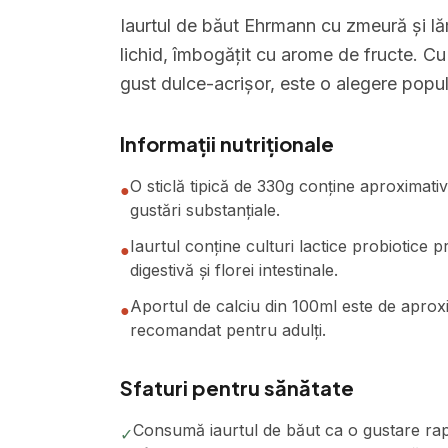
Iaurtul de băut Ehrmann cu zmeură și lăm
lichid, îmbogățit cu arome de fructe. Cu
gust dulce-acrișor, este o alegere popul
Informații nutriționale
O sticlă tipică de 330g conține aproximativ
●
gustări substanțiale.
Iaurtul conține culturi lactice probiotice
●
digestivă și florei intestinale.
Aportul de calciu din 100ml este de aprox
●
recomandat pentru adulți.
Sfaturi pentru sănătate
Consumă iaurtul de băut ca o gustare ra
✓