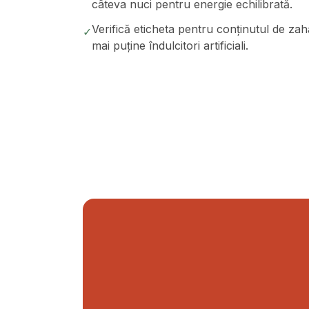
câteva nuci pentru energie echilibrată.
Verifică eticheta pentru conținutul de zah
✓
mai puține îndulcitori artificiali.