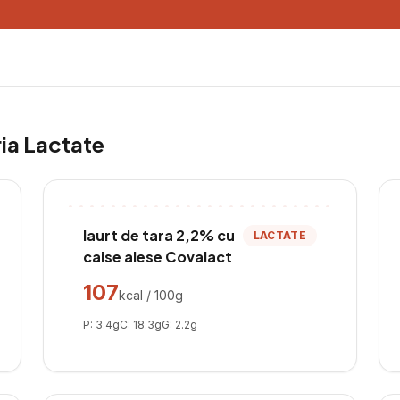
ria
Lactate
Iaurt de tara 2,2% cu
LACTATE
caise alese Covalact
107
kcal / 100g
P:
3.4
g
C:
18.3
g
G:
2.2
g