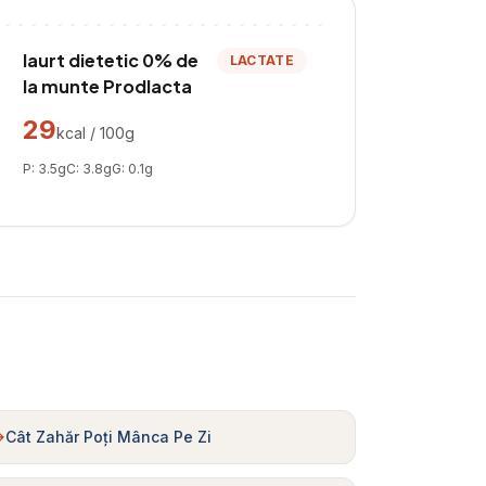
Iaurt dietetic 0% de
LACTATE
la munte Prodlacta
29
kcal / 100g
P:
3.5
g
C:
3.8
g
G:
0.1
g
Cât Zahăr Poți Mânca Pe Zi