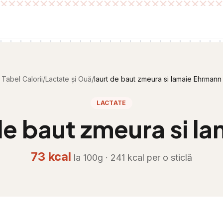
Tabel Calorii
/
Lactate și Ouă
/
Iaurt de baut zmeura si lamaie Ehrmann
LACTATE
de baut zmeura si l
73
kcal
la 100g ·
241
kcal per
o sticlă