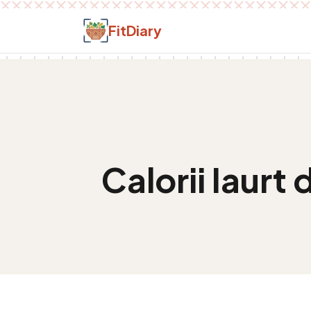
Salt la conținut
FitDiary
Calorii
Iaurt 