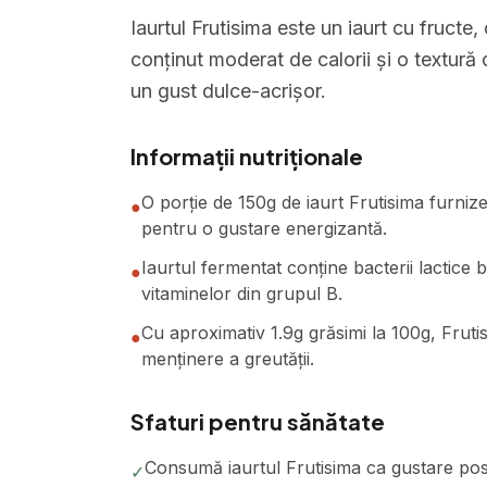
Iaurtul Frutisima este un iaurt cu fructe
conținut moderat de calorii și o textură
un gust dulce-acrișor.
Informații nutriționale
O porție de 150g de iaurt Frutisima furnize
●
pentru o gustare energizantă.
Iaurtul fermentat conține bacterii lactice 
●
vitaminelor din grupul B.
Cu aproximativ 1.9g grăsimi la 100g, Frutis
●
menținere a greutății.
Sfaturi pentru sănătate
Consumă iaurtul Frutisima ca gustare pos
✓