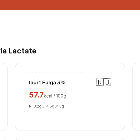
ria
Lactate
🇷🇴
Iaurt Fulga 3%
57.7
kcal / 100g
P:
3.2
g
C:
4.5
g
G:
3
g