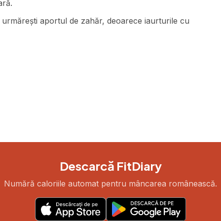
ară.
 urmărești aportul de zahăr, deoarece iaurturile cu
Descarcă FitDiary
Numără caloriile automat pentru mâncarea românească.