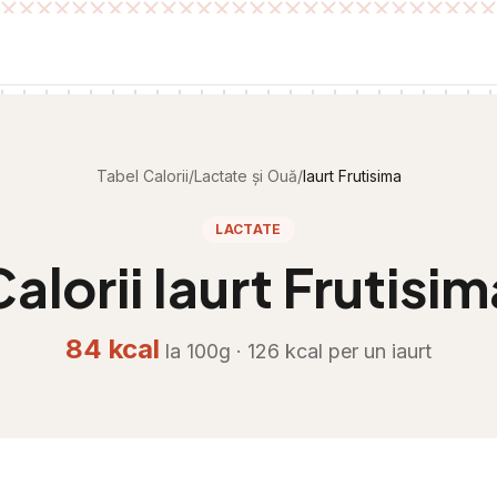
Tabel Calorii
/
Lactate și Ouă
/
Iaurt Frutisima
LACTATE
Calorii
Iaurt Frutisim
84
kcal
la 100g ·
126
kcal per
un iaurt