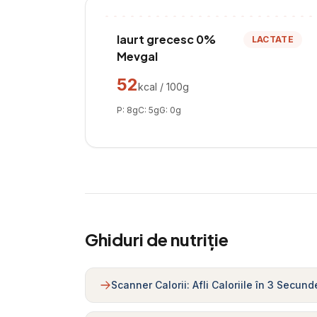
Iaurt grecesc 0%
LACTATE
Mevgal
52
kcal / 100g
P:
8
g
C:
5
g
G:
0
g
Ghiduri de nutriție
Scanner Calorii: Afli Caloriile în 3 Secund