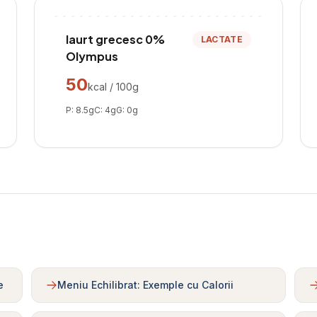
Iaurt grecesc 0%
LACTATE
Olympus
50
kcal / 100g
P:
8.5
g
C:
4
g
G:
0
g
e
Meniu Echilibrat: Exemple cu Calorii