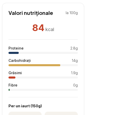
Valori nutriționale
la 100g
84
kcal
Proteine
2.8
g
Carbohidrați
14
g
Grăsimi
1.9
g
Fibre
0
g
Per
un iaurt
(
150
g)