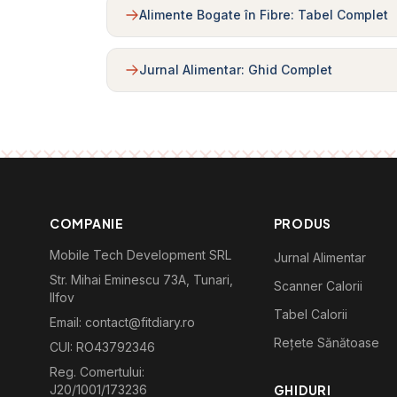
Alimente Bogate în Fibre: Tabel Complet
Jurnal Alimentar: Ghid Complet
COMPANIE
PRODUS
Mobile Tech Development SRL
Jurnal Alimentar
Str. Mihai Eminescu 73A, Tunari,
Scanner Calorii
Ilfov
Tabel Calorii
Email: contact@fitdiary.ro
Rețete Sănătoase
CUI: RO43792346
Reg. Comertului:
J20/1001/173236
GHIDURI