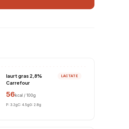
Iaurt gras 2,8%
LACTATE
Carrefour
56
kcal / 100g
P:
3.2
g
C:
4.5
g
G:
2.8
g