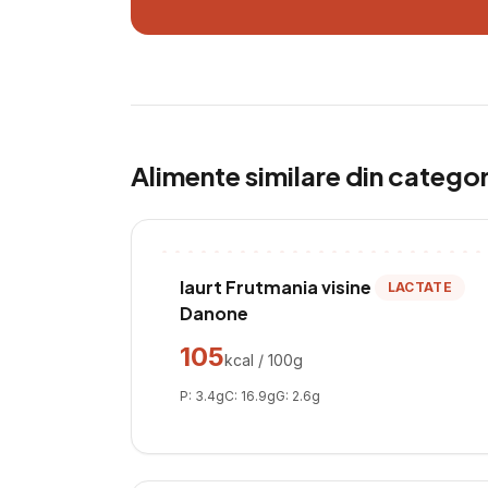
Alimente similare din catego
Iaurt Frutmania visine
LACTATE
Danone
105
kcal / 100g
P:
3.4
g
C:
16.9
g
G:
2.6
g