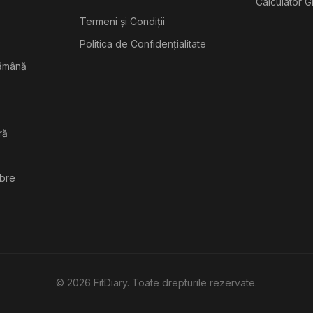
Calculator G
Termeni și Condiții
Politica de Confidențialitate
tămână
ră
ibre
©
2026
FitDiary. Toate drepturile rezervate.