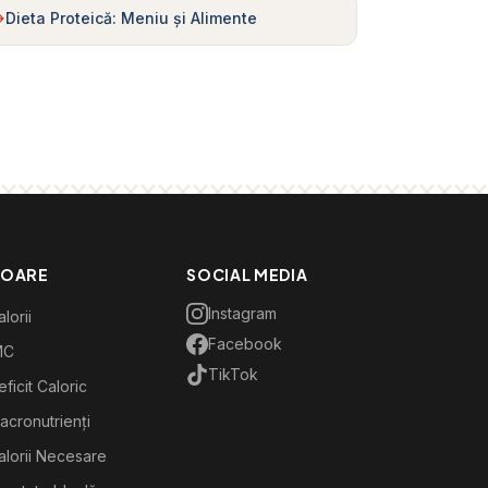
Dieta Proteică: Meniu și Alimente
TOARE
SOCIAL MEDIA
Instagram
lorii
Facebook
MC
TikTok
ficit Caloric
acronutrienți
alorii Necesare