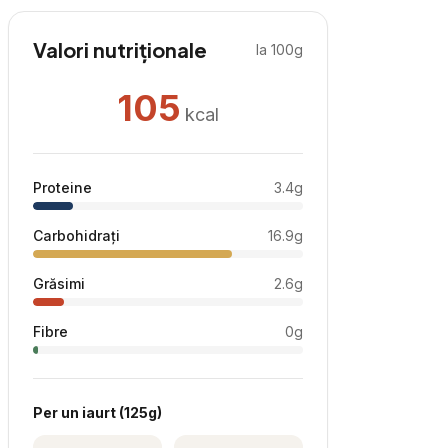
Valori nutriționale
la 100g
105
kcal
Proteine
3.4
g
Carbohidrați
16.9
g
Grăsimi
2.6
g
Fibre
0
g
Per
un iaurt
(
125
g)