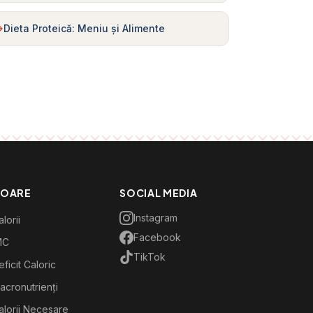
Dieta Proteică: Meniu și Alimente
TOARE
SOCIAL MEDIA
Instagram
lorii
Facebook
MC
TikTok
ficit Caloric
acronutrienți
alorii Necesare