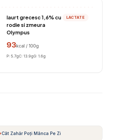
Iaurt grecesc 1,6% cu
LACTATE
rodie si zmeura
Olympus
93
kcal / 100g
P:
5.7
g
C:
13.9
g
G:
1.6
g
Cât Zahăr Poți Mânca Pe Zi