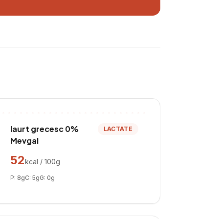
Iaurt grecesc 0%
LACTATE
Mevgal
52
kcal / 100g
P:
8
g
C:
5
g
G:
0
g