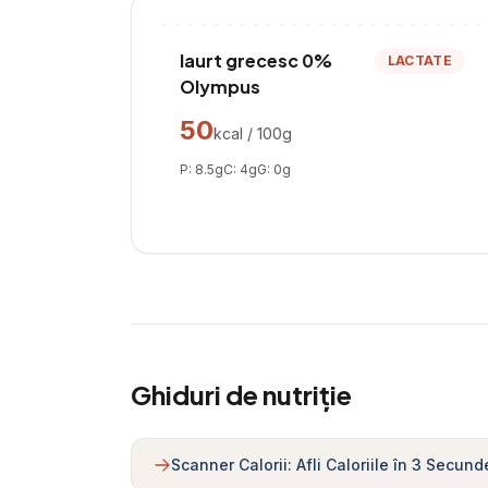
Iaurt grecesc 0%
LACTATE
Olympus
50
kcal / 100g
P:
8.5
g
C:
4
g
G:
0
g
Ghiduri de nutriție
Scanner Calorii: Afli Caloriile în 3 Secund