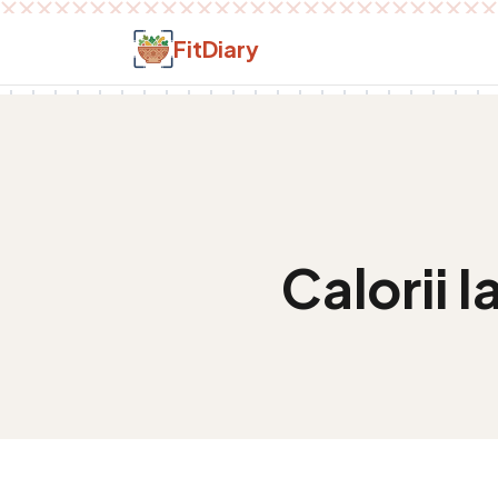
Salt la conținut
FitDiary
Calorii
I