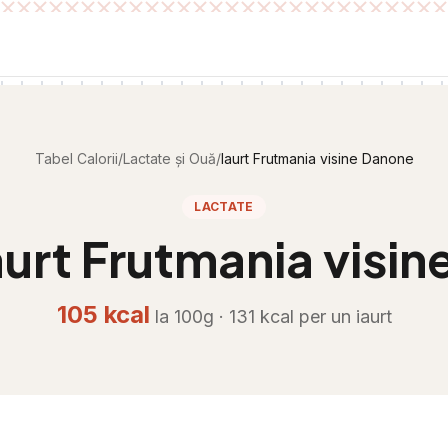
Tabel Calorii
/
Lactate și Ouă
/
Iaurt Frutmania visine Danone
LACTATE
aurt Frutmania visi
105
kcal
la 100g ·
131
kcal per
un iaurt