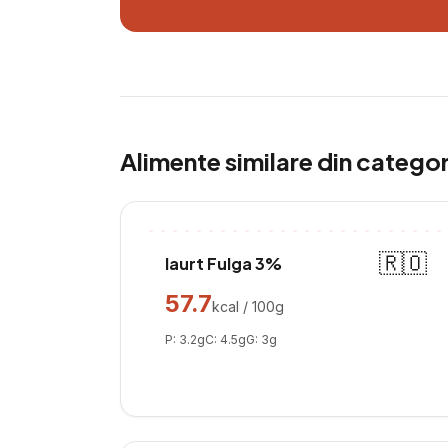
Alimente similare din catego
🇷🇴
Iaurt Fulga 3%
57.7
kcal / 100g
P:
3.2
g
C:
4.5
g
G:
3
g