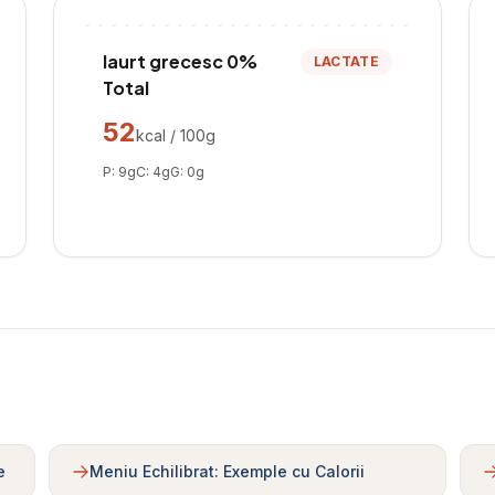
Iaurt grecesc 0%
LACTATE
Total
52
kcal / 100g
P:
9
g
C:
4
g
G:
0
g
e
Meniu Echilibrat: Exemple cu Calorii