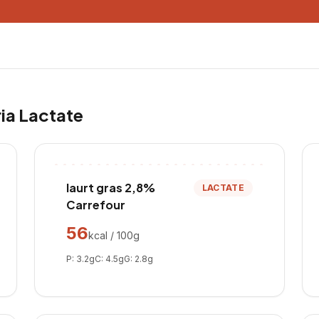
ria
Lactate
Iaurt gras 2,8%
LACTATE
Carrefour
56
kcal / 100g
P:
3.2
g
C:
4.5
g
G:
2.8
g