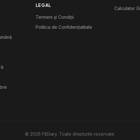
LEGAL
Calculator G
Termeni și Condiții
Politica de Confidențialitate
tămână
ră
ibre
©
2026
FitDiary. Toate drepturile rezervate.