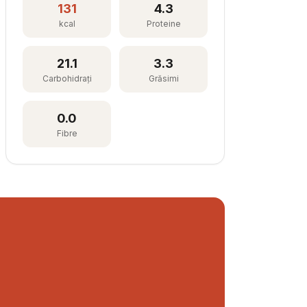
131
4.3
kcal
Proteine
21.1
3.3
Carbohidrați
Grăsimi
0.0
Fibre