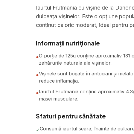
Iaurtul Frutmania cu vișine de la Danone
dulceața vișinelor. Este o opțiune popul
conținut caloric moderat, ideal pentru 
Informații nutriționale
O porție de 125g conține aproximativ 131 ca
●
zahărurile naturale ale vișinelor.
Vișinele sunt bogate în antociani și melato
●
reduce inflamația.
Iaurtul Frutmania conține aproximativ 4.3
●
masei musculare.
Sfaturi pentru sănătate
Consumă iaurtul seara, înainte de culcare
✓