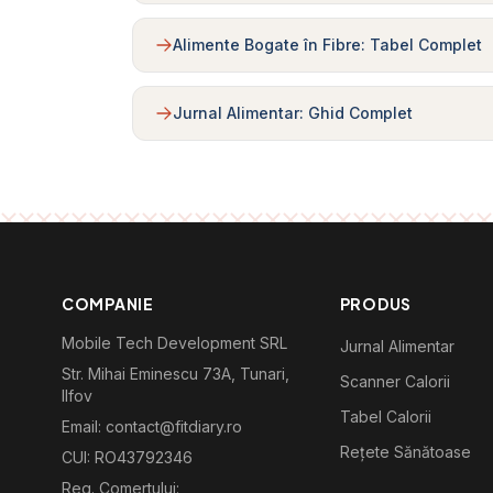
Alimente Bogate în Fibre: Tabel Complet
Jurnal Alimentar: Ghid Complet
COMPANIE
PRODUS
Mobile Tech Development SRL
Jurnal Alimentar
Str. Mihai Eminescu 73A, Tunari,
Scanner Calorii
Ilfov
Tabel Calorii
Email: contact@fitdiary.ro
Rețete Sănătoase
CUI: RO43792346
Reg. Comertului: