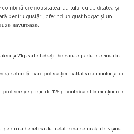
 combină cremoasitatea iaurtului cu aciditatea și
ară pentru gustări, oferind un gust bogat și un
pauze savuroase.
lorii și 21g carbohidrați, din care o parte provine din
nină naturală, care pot susține calitatea somnului și pot
g proteine pe porție de 125g, contribuind la menținerea
, pentru a beneficia de melatonina naturală din vișine,