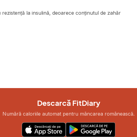
 rezistență la insulină, deoarece conținutul de zahăr
Descarcă FitDiary
Numără caloriile automat pentru mâncarea românească.