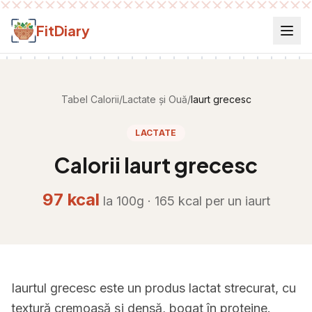
Salt la conținut
FitDiary
Tabel Calorii
/
Lactate și Ouă
/
Iaurt grecesc
LACTATE
Calorii
Iaurt grecesc
97
kcal
la 100g ·
165
kcal per
un iaurt
Iaurtul grecesc este un produs lactat strecurat, cu
textură cremoasă și densă, bogat în proteine.