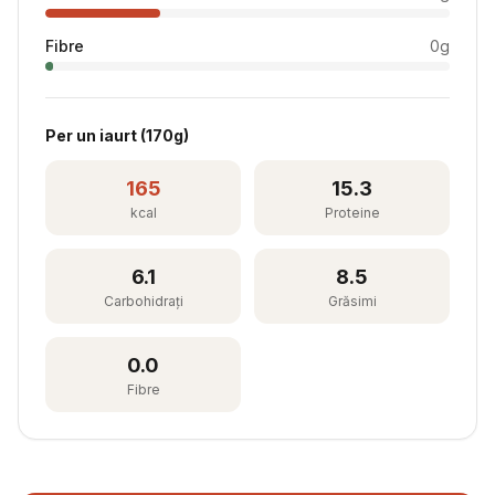
Fibre
0
g
Per
un iaurt
(
170
g)
165
15.3
kcal
Proteine
6.1
8.5
Carbohidrați
Grăsimi
0.0
Fibre