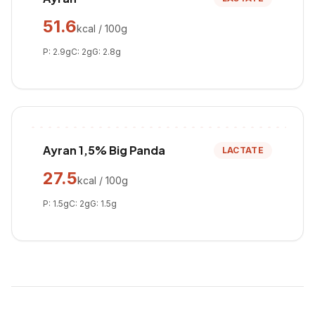
51.6
kcal / 100g
P:
2.9
g
C:
2
g
G:
2.8
g
Ayran 1,5% Big Panda
LACTATE
27.5
kcal / 100g
P:
1.5
g
C:
2
g
G:
1.5
g