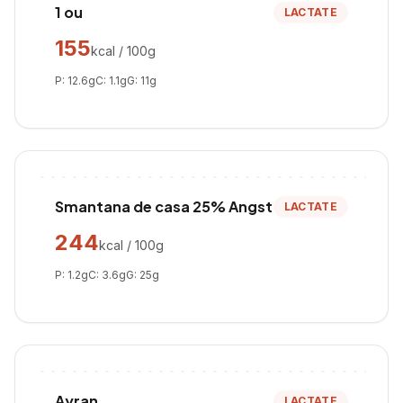
1 ou
LACTATE
155
kcal / 100g
P:
12.6
g
C:
1.1
g
G:
11
g
Smantana de casa 25% Angst
LACTATE
244
kcal / 100g
P:
1.2
g
C:
3.6
g
G:
25
g
Ayran
LACTATE