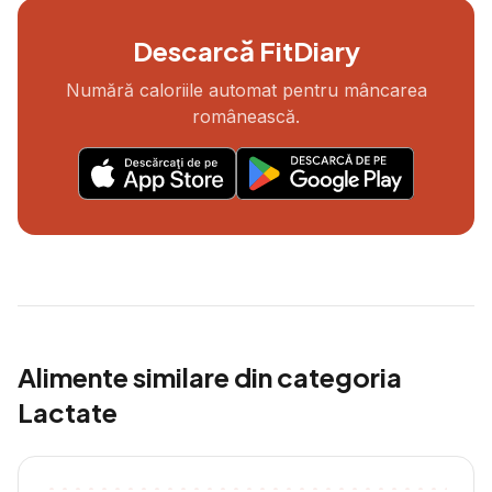
Descarcă FitDiary
Numără caloriile automat pentru mâncarea
românească.
Alimente similare din categoria
Lactate