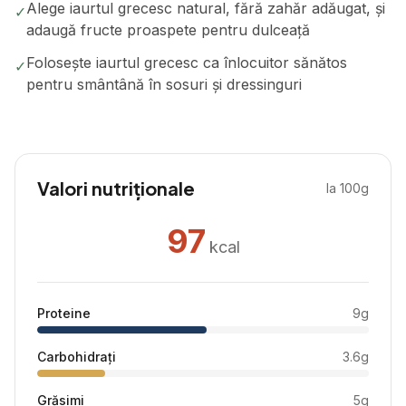
Alege iaurtul grecesc natural, fără zahăr adăugat, și
✓
adaugă fructe proaspete pentru dulceață
Folosește iaurtul grecesc ca înlocuitor sănătos
✓
pentru smântână în sosuri și dressinguri
Valori nutriționale
la 100g
97
kcal
Proteine
9
g
Carbohidrați
3.6
g
Grăsimi
5
g