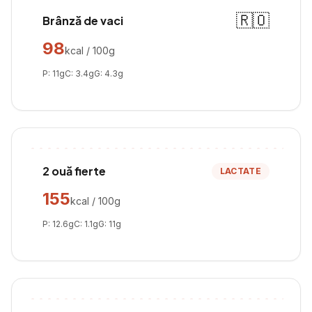
🇷🇴
Brânză de vaci
98
kcal / 100g
P:
11
g
C:
3.4
g
G:
4.3
g
2 ouă fierte
LACTATE
155
kcal / 100g
P:
12.6
g
C:
1.1
g
G:
11
g