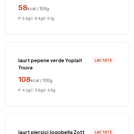
58
kcal / 100g
P:
5.9
g
C:
8.4
g
G:
0.1
g
Iaurt pepene verde Yoplait
LACTATE
Tnuva
108
kcal / 100g
P:
4.2
g
C:
3.6
g
G:
3.6
g
Iaurt piersici Jogobella Zott
LACTATE