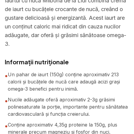
Iaurtul cu nucă Milbona de la Lidl combină crema
de iaurt cu bucățele crocante de nucă, creând o
gustare delicioasă și energizantă. Acest iaurt are
un conținut caloric mai ridicat din cauza nucilor
adăugate, dar oferă și grăsimi sănătoase omega-
3.
Informații nutriționale
Un pahar de iaurt (150g) conține aproximativ 213
●
calorii și bucățele de nucă care adaugă acizi grași
omega-3 benefici pentru inimă.
Nucile adăugate oferă aproximativ 2-3g grăsimi
●
polinesaturate la porție, importante pentru sănătatea
cardiovasculară și funcția creierului.
Conține aproximativ 4,35g proteine la 150g, plus
●
minerale precum magneziu și fosfor din nuci.