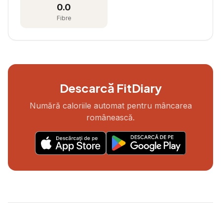
0.0
Fibre
Descarcă FitDiary
Numără caloriile automat pentru mâncarea
românească.