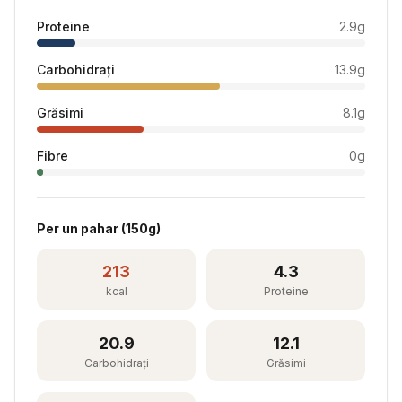
Proteine
2.9
g
Carbohidrați
13.9
g
Grăsimi
8.1
g
Fibre
0
g
Per
un pahar
(
150
g)
213
4.3
kcal
Proteine
20.9
12.1
Carbohidrați
Grăsimi