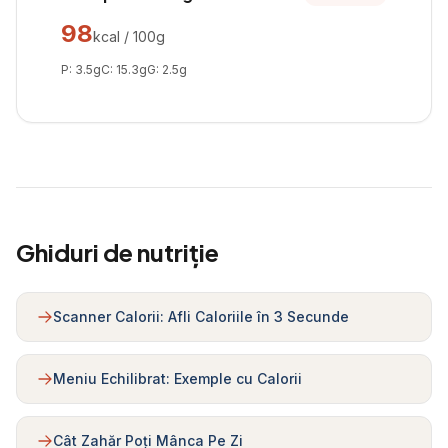
98
kcal / 100g
P:
3.5
g
C:
15.3
g
G:
2.5
g
Ghiduri de nutriție
Scanner Calorii: Afli Caloriile în 3 Secunde
Meniu Echilibrat: Exemple cu Calorii
Cât Zahăr Poți Mânca Pe Zi