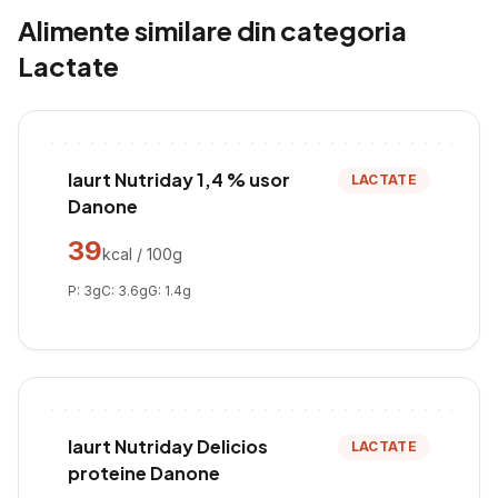
Alimente similare din categoria
Lactate
Iaurt Nutriday 1,4 % usor
LACTATE
Danone
39
kcal / 100g
P:
3
g
C:
3.6
g
G:
1.4
g
Iaurt Nutriday Delicios
LACTATE
proteine Danone