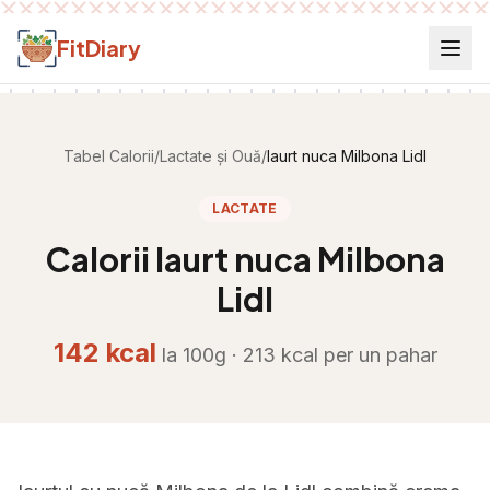
Salt la conținut
FitDiary
Tabel Calorii
/
Lactate și Ouă
/
Iaurt nuca Milbona Lidl
LACTATE
Calorii
Iaurt nuca Milbona
Lidl
142
kcal
la 100g ·
213
kcal per
un pahar