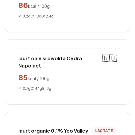
86
kcal / 100g
P:
3.2
g
C:
13
g
G:
2.4
g
🇷🇴
Iaurt oaie si bivolita Cedra
Napolact
85
kcal / 100g
P:
3.7
g
C:
4.1
g
G:
6
g
Iaurt organic 0,1% Yeo Valley
LACTATE