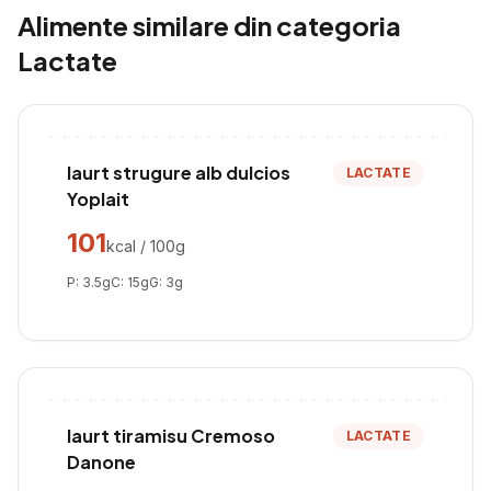
Alimente similare din categoria
Lactate
Iaurt strugure alb dulcios
LACTATE
Yoplait
101
kcal / 100g
P:
3.5
g
C:
15
g
G:
3
g
Iaurt tiramisu Cremoso
LACTATE
Danone