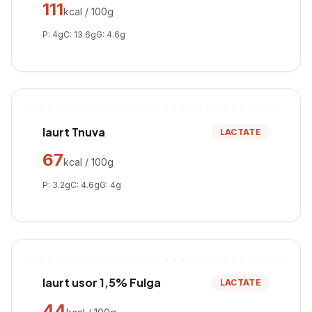
111
kcal / 100g
P:
4
g
C:
13.6
g
G:
4.6
g
Iaurt Tnuva
LACTATE
67
kcal / 100g
P:
3.2
g
C:
4.6
g
G:
4
g
Iaurt usor 1,5% Fulga
LACTATE
44