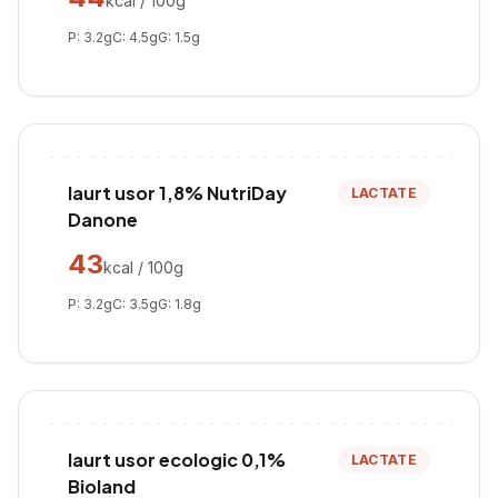
kcal / 100g
P:
3.2
g
C:
4.5
g
G:
1.5
g
Iaurt usor 1,8% NutriDay
LACTATE
Danone
43
kcal / 100g
P:
3.2
g
C:
3.5
g
G:
1.8
g
Iaurt usor ecologic 0,1%
LACTATE
Bioland