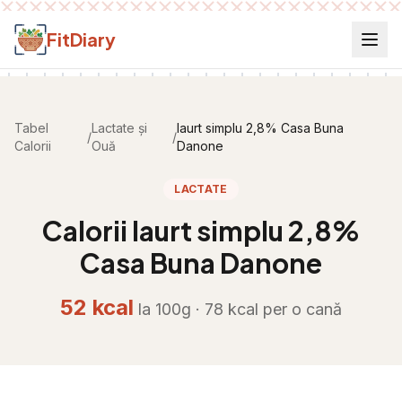
Salt la conținut
FitDiary
Tabel
Lactate și
Iaurt simplu 2,8% Casa Buna
/
/
Calorii
Ouă
Danone
LACTATE
Calorii
Iaurt simplu 2,8%
Casa Buna Danone
52
kcal
la 100g ·
78
kcal per
o cană