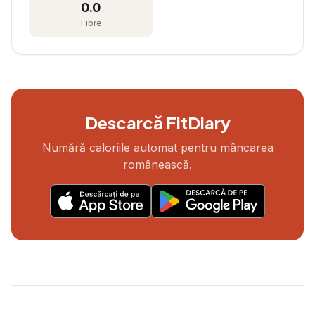
0.0
Fibre
Descarcă FitDiary
Numără caloriile automat pentru mâncarea
românească.