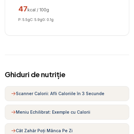
47
kcal / 100g
P:
5.5
g
C:
5.9
g
G:
0.1
g
Ghiduri de nutriție
Scanner Calorii: Afli Caloriile în 3 Secunde
Meniu Echilibrat: Exemple cu Calorii
Cât Zahăr Poți Mânca Pe Zi