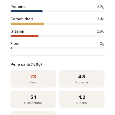
Proteine
3.2
g
Carbohidrați
3.4
g
Grăsimi
2.8
g
Fibre
0
g
Per
o cană
(
150
g)
78
4.8
kcal
Proteine
5.1
4.2
Carbohidrați
Grăsimi